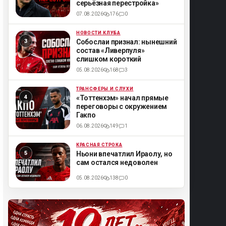
серьёзная перестройка»
07.08.2026
176
0
НОВОСТИ КЛУБА
ML
Собослаи признал: нынешний
состав «Ливерпуля»
слишком короткий
05.08.2026
168
3
ТРАНСФЕРЫ И СЛУХИ
ML
«Тоттенхэм» начал прямые
переговоры с окружением
Гакпо
06.08.2026
149
1
КРАСНАЯ СТРОКА
ML
Ньони впечатлил Ираолу, но
сам остался недоволен
05.08.2026
138
0