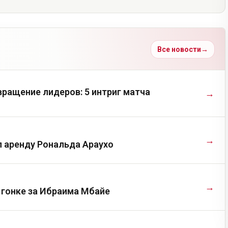
Все новости
→
ращение лидеров: 5 интриг матча
→
→
л аренду Рональда Араухо
→
 гонке за Ибраима Мбайе