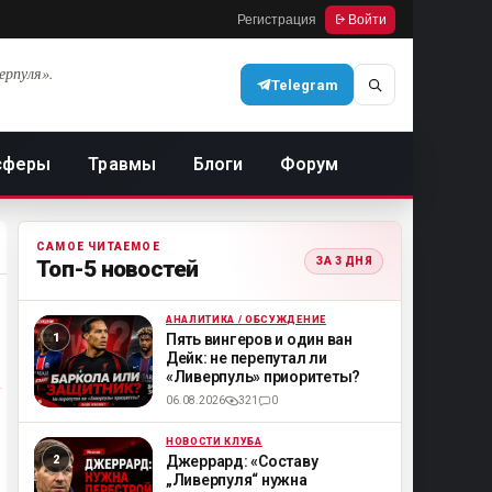
Регистрация
Войти
ерпуля».
Telegram
сферы
Травмы
Блоги
Форум
САМОЕ ЧИТАЕМОЕ
ЗА 3 ДНЯ
Топ-5 новостей
АНАЛИТИКА / ОБСУЖДЕНИЕ
ML
Пять вингеров и один ван
Дейк: не перепутал ли
«Ливерпуль» приоритеты?
06.08.2026
321
0
НОВОСТИ КЛУБА
ML
Джеррард: «Составу
„Ливерпуля“ нужна