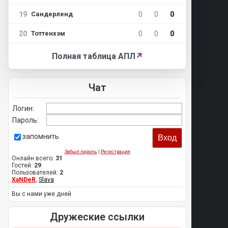
19
0
0
0
Сандерленд
20
0
0
0
Тоттенхэм
Полная таблица АПЛ
↗
Чат
Логин:
Пароль:
запомнить
Забыл пароль
|
Регистрация
Онлайн всего:
31
Гостей:
29
Пользователей:
2
XaNDeR
,
Slava
Вы с нами уже дней.
Дружеские ссылки