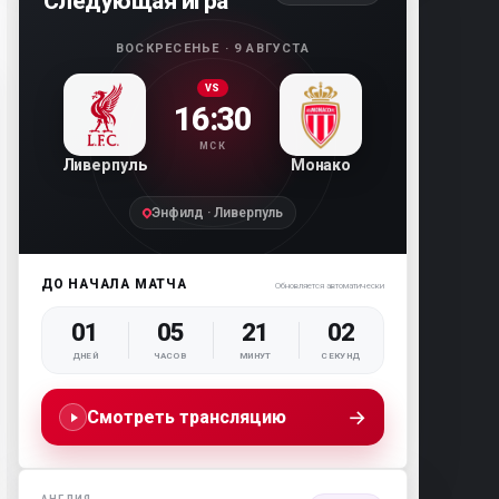
Следующая игра
ВОСКРЕСЕНЬЕ · 9 АВГУСТА
VS
16:30
МСК
Ливерпуль
Монако
Энфилд · Ливерпуль
ДО НАЧАЛА МАТЧА
Обновляется автоматически
01
05
21
01
ДНЕЙ
ЧАСОВ
МИНУТ
СЕКУНД
→
Смотреть трансляцию