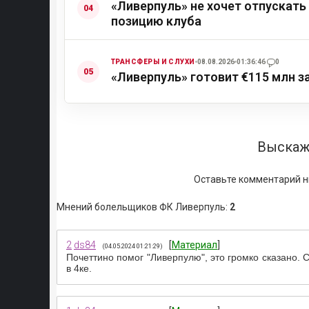
«Ливерпуль» не хочет отпускать
позицию клуба
ТРАНСФЕРЫ И СЛУХИ
08.08.2026
01:36:46
0
«Ливерпуль» готовит €115 млн з
Выскаж
Оставьте комментарий н
Мнений болельщиков ФК Ливерпуль
:
2
2
ds84
[
Материал
]
(04.05.2024 01:21:29)
Почеттино помог "Ливерпулю", это громко сказано. 
в 4ке.