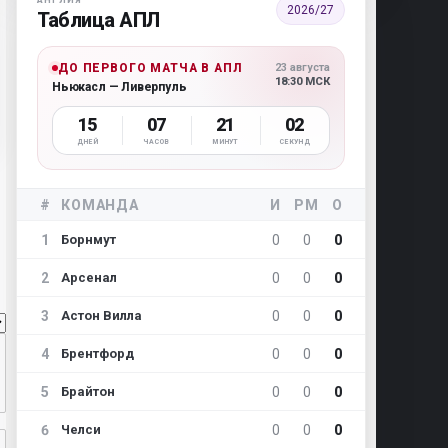
АНГЛИЯ
2026/27
Таблица АПЛ
ДО ПЕРВОГО МАТЧА В АПЛ
23 августа
18:30 МСК
Ньюкасл — Ливерпуль
15
07
21
01
ДНЕЙ
ЧАСОВ
МИНУТ
СЕКУНД
#
КОМАНДА
И
РМ
О
1
0
0
0
Борнмут
2
0
0
0
Арсенал
3
0
0
0
Астон Вилла
4
0
0
0
Брентфорд
5
0
0
0
Брайтон
6
0
0
0
Челси