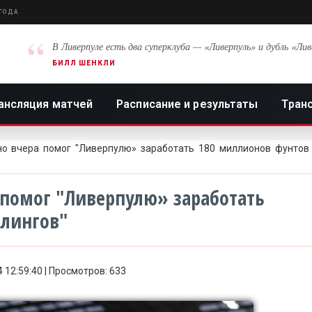
 ГОДА
“
В Ливерпуле есть два суперклуба — «Ливерпуль» и дубль «Лив
БИЛЛ ШЕНКЛИ
ансляция матчей
Расписание и результаты
Тран
о вчера помог "Ливерпулю» заработать 180 миллионов фунтов
 помог "Ливерпулю» заработать
рлингов"
4 12:59:40 | Просмотров: 633