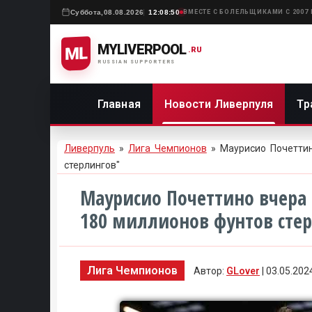
Суббота,
08.08.2026
12:08:50
ВМЕСТЕ С БОЛЕЛЬЩИКАМИ С 2007
MYLIVERPOOL
ML
.RU
RUSSIAN SUPPORTERS
Главная
Новости Ливерпуля
Тр
Ливерпуль
»
Лига Чемпионов
» Маурисио Почеттин
стерлингов"
Маурисио Почеттино вчера
180 миллионов фунтов сте
Лига Чемпионов
Автор:
GLover
| 03.05.202