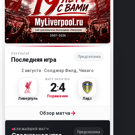
Матч-центр «Ливерпуля»
РЕЗУЛЬТАТ
Предсезонка
Последняя игра
2 августа · Солджер Филд, Чикаго
МАТЧ ОКОНЧЕН
2
4
:
Поражение
Ливерпуль
Лидс
→
Обзор матча
БЛИЖАЙШИЙ МАТЧ
Предсезонка