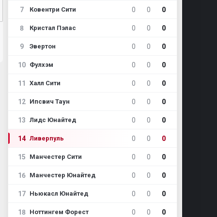
7
0
0
0
Ковентри Сити
8
0
0
0
Кристал Пэлас
9
0
0
0
Эвертон
10
0
0
0
Фулхэм
11
0
0
0
Халл Сити
12
0
0
0
Ипсвич Таун
13
0
0
0
Лидс Юнайтед
14
0
0
0
Ливерпуль
15
0
0
0
Манчестер Сити
16
0
0
0
Манчестер Юнайтед
17
0
0
0
Ньюкасл Юнайтед
18
0
0
0
Ноттингем Форест