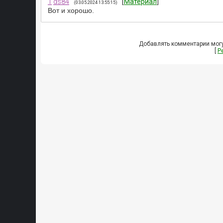
1
ds84
[
Материал
]
(03.05.2024 13:55:15)
Вот и хорошо.
Добавлять комментарии могу
[
Р