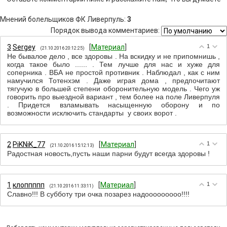
Мнений болельщиков ФК Ливерпуль
:
3
Порядок вывода комментариев:
3
Sergey
[
Материал
]
1
(21.10.2016 20:12:25)
Не бывалое дело , все здоровы . На вскидку и не припомнишь ,
когда такое было ...... . Тем лучше для нас и хуже для
соперника . ВБА не простой противник . Наблюдал , как с ним
намучился Тотенхэм . Даже играя дома , предпочитают
тягучую в большей степени оборонительную модель . Чего уж
говорить про выездной вариант , тем более на поле Ливерпуля
. Придется взламывать насыщенную оборону и по
возможности исключить стандарты у своих ворот .
2
PiKNiK_77
[
Материал
]
1
(21.10.2016 15:12:13)
Радостная новость,пусть наши парни будут всегда здоровы !
1
клоппппп
[
Материал
]
1
(21.10.2016 11:33:11)
Славно!!! В субботу три очка позарез надооооооооо!!!!