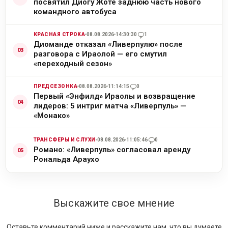
посвятил Диогу Жоте заднюю часть нового
командного автобуса
КРАСНАЯ СТРОКА
08.08.2026
14:30:30
1
Диоманде отказал «Ливерпулю» после
разговора с Ираолой — его смутил
«переходный сезон»
ПРЕДСЕЗОНКА
08.08.2026
11:14:15
0
Первый «Энфилд» Ираолы и возвращение
лидеров: 5 интриг матча «Ливерпуль» —
«Монако»
ТРАНСФЕРЫ И СЛУХИ
08.08.2026
11:05:46
0
Романо: «Ливерпуль» согласовал аренду
Рональда Араухо
Выскажите свое мнение
Оставьте комментарий ниже и расскажите нам, что вы думаете