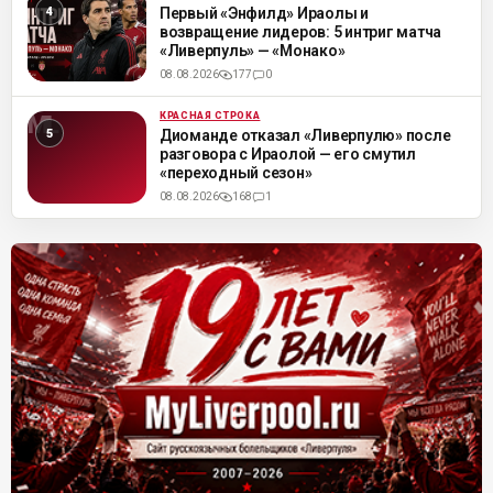
ML
Первый «Энфилд» Ираолы и
возвращение лидеров: 5 интриг матча
«Ливерпуль» — «Монако»
08.08.2026
177
0
КРАСНАЯ СТРОКА
ML
Диоманде отказал «Ливерпулю» после
разговора с Ираолой — его смутил
«переходный сезон»
08.08.2026
168
1