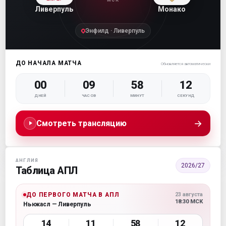
МСК
Ливерпуль
Монако
Энфилд · Ливерпуль
ДО НАЧАЛА МАТЧА
Обновляется автоматически
00
09
58
12
ДНЕЙ
ЧАСОВ
МИНУТ
СЕКУНД
→
Смотреть трансляцию
АНГЛИЯ
2026/27
Таблица АПЛ
ДО ПЕРВОГО МАТЧА В АПЛ
23 августа
18:30 МСК
Ньюкасл — Ливерпуль
14
11
58
12