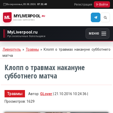
Регистрация
Войти
Воскресенье,
09.08.2026
07:31:40
MYLIVERPOOL
ML
.RU
RUSSIAN SUPPORTERS
MyLiverpool.ru
МЕНЮ
Русскоязычные болельщики
Ливерпуль
»
Травмы
» Клопп о травмах накануне субботнего
матча
Клопп о травмах накануне
субботнего матча
Травмы
Автор:
GLover
| 21.10.2016 10:24:36 |
Просмотров: 1629