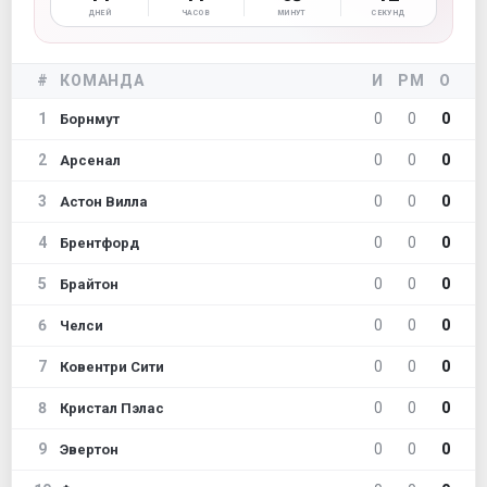
ДНЕЙ
ЧАСОВ
МИНУТ
СЕКУНД
#
КОМАНДА
И
РМ
О
1
0
0
0
Борнмут
2
0
0
0
Арсенал
3
0
0
0
Астон Вилла
4
0
0
0
Брентфорд
5
0
0
0
Брайтон
6
0
0
0
Челси
7
0
0
0
Ковентри Сити
8
0
0
0
Кристал Пэлас
9
0
0
0
Эвертон