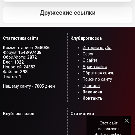
Дружеские ссылки
Статистика сайта
Клуб прогнозов
Комментариев:
258036
История клуба
Форум:
1548/97408
Сезон
Обои/Фото:
3872
О сайте
Блог:
1322
Архив сайта
Новостей:
24353
Файлов:
398
Обратная связь
Тестов:
1
Поиск по сайту
Правила
Нашему сайту -
7005
дней
Вакансии
Контакты
Клуб прогнозов
Статистика
Этот сайт
использует
файлы cookies