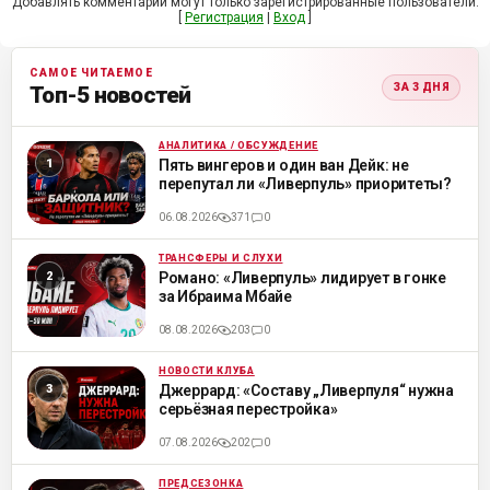
Добавлять комментарии могут только зарегистрированные пользователи.
[
Регистрация
|
Вход
]
САМОЕ ЧИТАЕМОЕ
ЗА 3 ДНЯ
Топ-5 новостей
АНАЛИТИКА / ОБСУЖДЕНИЕ
ML
Пять вингеров и один ван Дейк: не
перепутал ли «Ливерпуль» приоритеты?
06.08.2026
371
0
ТРАНСФЕРЫ И СЛУХИ
ML
Романо: «Ливерпуль» лидирует в гонке
за Ибраима Мбайе
08.08.2026
203
0
НОВОСТИ КЛУБА
ML
Джеррард: «Составу „Ливерпуля“ нужна
серьёзная перестройка»
07.08.2026
202
0
ПРЕДСЕЗОНКА