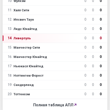
10
0
0
0
Фулхэм
11
0
0
0
Халл Сити
12
0
0
0
Ипсвич Таун
13
0
0
0
Лидс Юнайтед
14
0
0
0
Ливерпуль
15
0
0
0
Манчестер Сити
16
0
0
0
Манчестер Юнайтед
17
0
0
0
Ньюкасл Юнайтед
18
0
0
0
Ноттингем Форест
19
0
0
0
Сандерленд
20
0
0
0
Тоттенхэм
Полная таблица АПЛ
↗