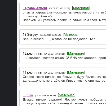
14
Yaha-Anfield
[
Материал
]
(09.09.2016 22:43:59)
опыт и харизматичность,не выпячиваемость на пуб
полемику с бало?)
Впрочем мы уважаем обоих,но ближе нам своя "матр
13
Sergey
[
Материал
]
(09.09.2016 22:00:50)
Верно сказал ..... , а главное не подкопаешься .
12
клоппппп
[
Материал
]
(09.09.2016 16:54:51)
...и согласен потеря очков ОЧЕНЬ плохоооооо..пров
11
клоппппп
[
Материал
]
(09.09.2016 16:52:21)
Скорее всего ничья...но безумно буду болеть за к
дело......очень не стабилен Ливерпуль. Клопп настр
10
234
[
Материал
]
(09.09.2016 16:38:59)
Думаю ничью скатаем! Лестер хочет победы, 
позиционирует себя командой волею случая оказ