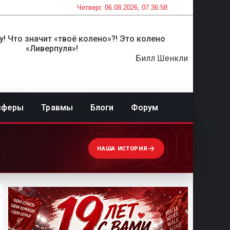
Четверг, 06.08.2026, 07:36:58
! Что значит «твоё колено»?! Это колено
«Ливерпуля»!
Билл Шенкли
сферы
Травмы
Блоги
Форум
7000
НАША ИСТОРИЯ