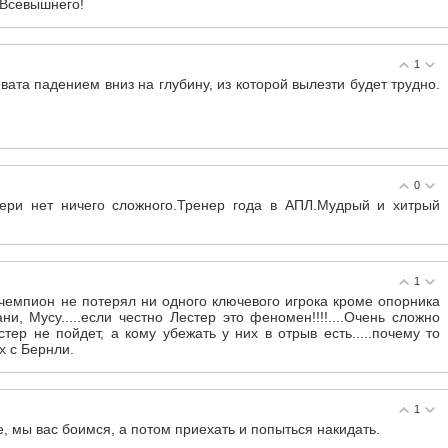
 Всевышнего!
1
вата падением вниз на глубину, из которой вылезти будет трудно.
0
ери нет ничего сложного.Тренер года в АПЛ.Мудрый и хитрый
1
 чемпион не потерял ни одного ключевого игрока кроме опорника
и, Мусу.....если честно Лестер это феномен!!!!....Очень сложно
тер не пойдет, а кому убежать у них в отрыв есть.....почему то
х с Бернли.
1
, мы вас боимся, а потом приехать и попыться накидать.