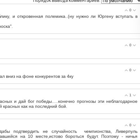
Порядок вывода комментариев:
0
лику, и откровенная полемика..(ну нужно ли Юргену вступать в
оска".
0
0
ал вниз на фоне конкурентов за 4ку
1
расных и дай бог победы.....конечно прогнозы эти неблагодарное
ой красных как на последний бой.
0
дабы подтвердить не случайность чемпионства, Ливерпуль
авшейся на 10 месте,истово бороться будут. Поэтому - ничья