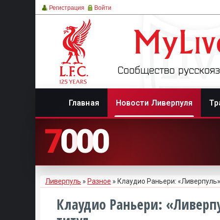
Регистрация
Войти
Главная
Новости Ливерпуля
Тр
7
0
0
0
Ливерпуль
»
Разное
» Клаудио Раньери: «Ливерпуль» 
Клаудио Раньери: «Ливерпу