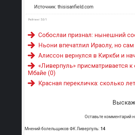
Источник: thisisanfield.com
Рейтинг
:
5.0
/
1
Собослаи признал: нынешний со
Ньони впечатлил Ираолу, но сам
Алиссон вернулся в Киркби и нач
«Ливерпуль» присматривается к
Мбайе
(0)
Красная перекличка: сколько лет
Выскаж
Оставьте комментарий н
Мнений болельщиков ФК Ливерпуль
:
14