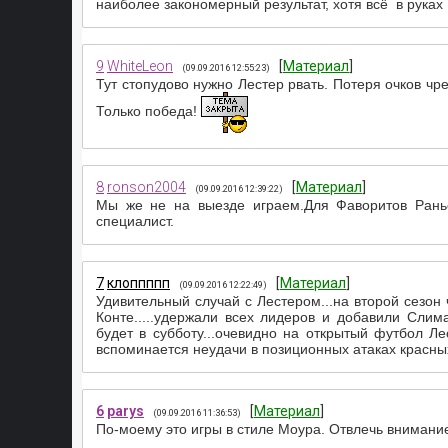
наиболее закономерный результат, хотя всё в руках
9
WhiteLeon
[
Материал
]
(09.09.2016 12:55:23)
Тут стопудово нужно Лестер рвать. Потеря очков чре
Только победа!
8
ronson2004
[
Материал
]
(09.09.2016 12:39:22)
Мы же не на выезде играем.Для Фаворитов Рань
специалист.
7
клоппппп
[
Материал
]
(09.09.2016 12:22:49)
Удивительный случай с Лестером...на второй сезон
Конте.....удержали всех лидеров и добавили Слиман
будет в субботу...очевидно на открытый футбол Лес
вспоминается неудачи в позиционных атаках красны
6
parys
[
Материал
]
(09.09.2016 11:36:53)
По-моему это игры в стиле Моура. Отвлечь внимание