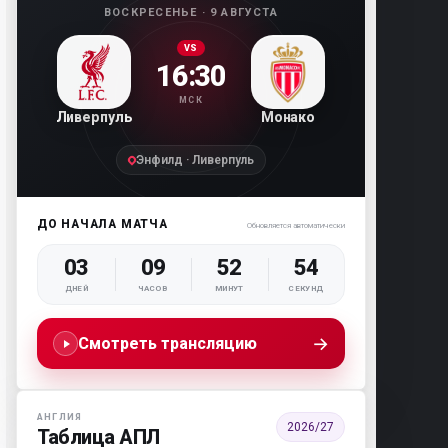
ВОСКРЕСЕНЬЕ · 9 АВГУСТА
VS
16:30
МСК
Ливерпуль
Монако
Энфилд · Ливерпуль
ДО НАЧАЛА МАТЧА
Обновляется автоматически
03
09
52
53
ДНЕЙ
ЧАСОВ
МИНУТ
СЕКУНД
→
Смотреть трансляцию
АНГЛИЯ
2026/27
Таблица АПЛ