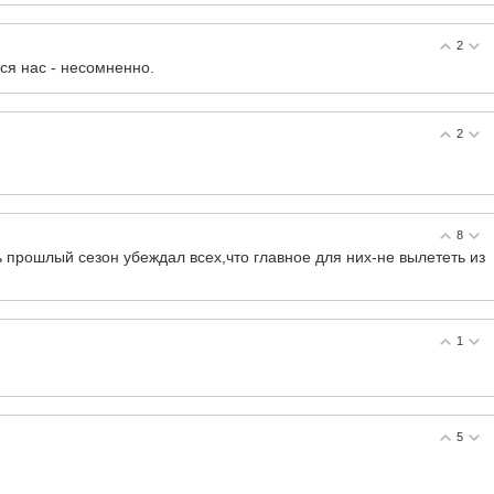
2
тся нас - несомненно.
2
8
 прошлый сезон убеждал всех,что главное для них-не вылететь из
1
5