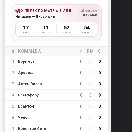
ДО ПЕРВОГО МАТЧА В АПЛ
23 августа
18:30 МСК
Ньюкасл — Ливерпуль
17
11
52
53
ДНЕЙ
ЧАСОВ
МИНУТ
СЕКУНД
#
КОМАНДА
И
РМ
О
1
0
0
0
Борнмут
2
0
0
0
Арсенал
3
0
0
0
Астон Вилла
4
0
0
0
Брентфорд
5
0
0
0
Брайтон
6
0
0
0
Челси
7
0
0
0
Ковентри Сити