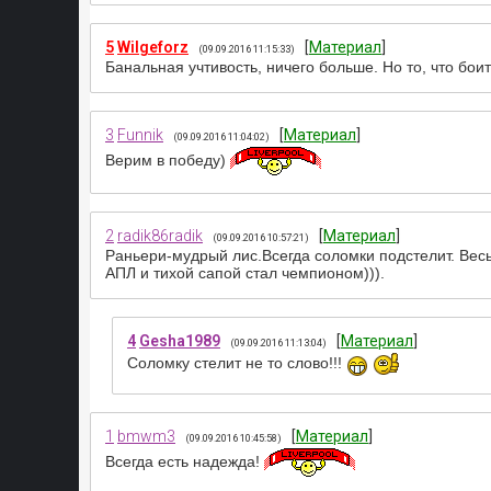
5
Wilgeforz
[
Материал
]
(09.09.2016 11:15:33)
Банальная учтивость, ничего больше. Но то, что бои
3
Funnik
[
Материал
]
(09.09.2016 11:04:02)
Верим в победу)
2
radik86radik
[
Материал
]
(09.09.2016 10:57:21)
Раньери-мудрый лис.Всегда соломки подстелит. Весь
АПЛ и тихой сапой стал чемпионом))).
4
Gesha1989
[
Материал
]
(09.09.2016 11:13:04)
Соломку стелит не то слово!!!
1
bmwm3
[
Материал
]
(09.09.2016 10:45:58)
Всегда есть надежда!