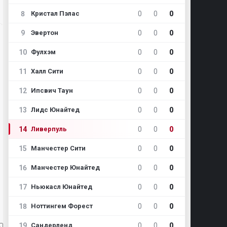
8
0
0
0
Кристал Пэлас
9
0
0
0
Эвертон
10
0
0
0
Фулхэм
11
0
0
0
Халл Сити
12
0
0
0
Ипсвич Таун
13
0
0
0
Лидс Юнайтед
14
0
0
0
Ливерпуль
15
0
0
0
Манчестер Сити
16
0
0
0
Манчестер Юнайтед
17
0
0
0
Ньюкасл Юнайтед
18
0
0
0
Ноттингем Форест
19
0
0
0
Сандерленд