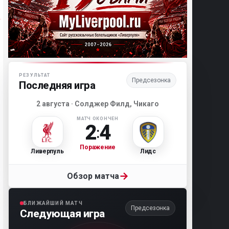
Матч-центр «Ливерпуля»
РЕЗУЛЬТАТ
Предсезонка
Последняя игра
2 августа · Солджер Филд, Чикаго
МАТЧ ОКОНЧЕН
2
4
:
Поражение
Ливерпуль
Лидс
→
Обзор матча
БЛИЖАЙШИЙ МАТЧ
Предсезонка
Следующая игра