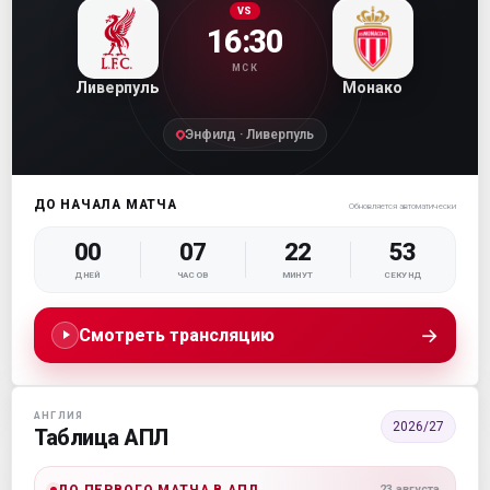
VS
16:30
МСК
Ливерпуль
Монако
Энфилд · Ливерпуль
ДО НАЧАЛА МАТЧА
Обновляется автоматически
00
07
22
53
ДНЕЙ
ЧАСОВ
МИНУТ
СЕКУНД
→
Смотреть трансляцию
АНГЛИЯ
2026/27
Таблица АПЛ
ДО ПЕРВОГО МАТЧА В АПЛ
23 августа