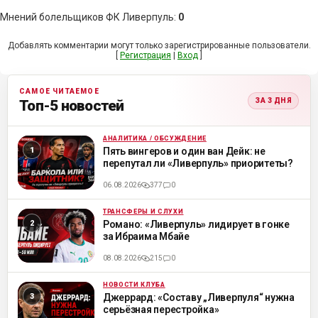
Мнений болельщиков ФК Ливерпуль
:
0
Добавлять комментарии могут только зарегистрированные пользователи.
[
Регистрация
|
Вход
]
САМОЕ ЧИТАЕМОЕ
ЗА 3 ДНЯ
Топ-5 новостей
АНАЛИТИКА / ОБСУЖДЕНИЕ
ML
Пять вингеров и один ван Дейк: не
перепутал ли «Ливерпуль» приоритеты?
06.08.2026
377
0
ТРАНСФЕРЫ И СЛУХИ
ML
Романо: «Ливерпуль» лидирует в гонке
за Ибраима Мбайе
08.08.2026
215
0
НОВОСТИ КЛУБА
ML
Джеррард: «Составу „Ливерпуля“ нужна
серьёзная перестройка»