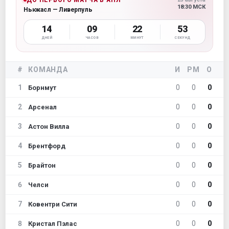
18:30 МСК
Ньюкасл — Ливерпуль
14
09
22
53
ДНЕЙ
ЧАСОВ
МИНУТ
СЕКУНД
#
КОМАНДА
И
РМ
О
1
0
0
0
Борнмут
2
0
0
0
Арсенал
3
0
0
0
Астон Вилла
4
0
0
0
Брентфорд
5
0
0
0
Брайтон
6
0
0
0
Челси
7
0
0
0
Ковентри Сити
8
0
0
0
Кристал Пэлас