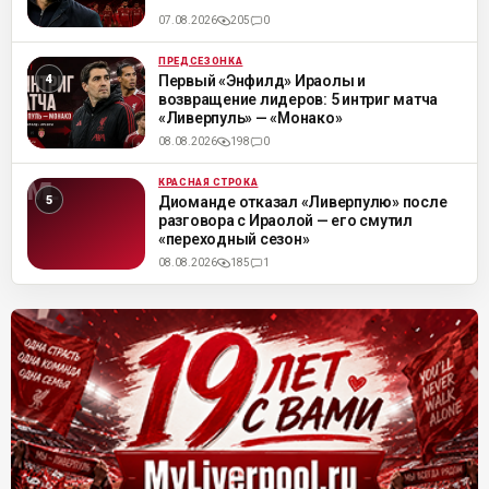
07.08.2026
205
0
ПРЕДСЕЗОНКА
ML
Первый «Энфилд» Ираолы и
возвращение лидеров: 5 интриг матча
«Ливерпуль» — «Монако»
08.08.2026
198
0
КРАСНАЯ СТРОКА
ML
Диоманде отказал «Ливерпулю» после
разговора с Ираолой — его смутил
«переходный сезон»
08.08.2026
185
1