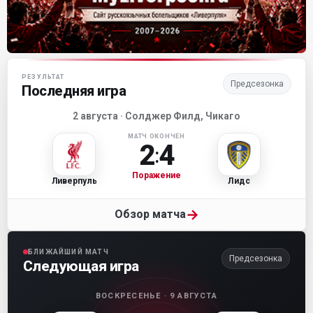
Матч-центр «Ливерпуля»
РЕЗУЛЬТАТ
Предсезонка
Последняя игра
2 августа · Солджер Филд, Чикаго
МАТЧ ОКОНЧЕН
2
4
:
Поражение
Ливерпуль
Лидс
→
Обзор матча
БЛИЖАЙШИЙ МАТЧ
Предсезонка
Следующая игра
ВОСКРЕСЕНЬЕ · 9 АВГУСТА