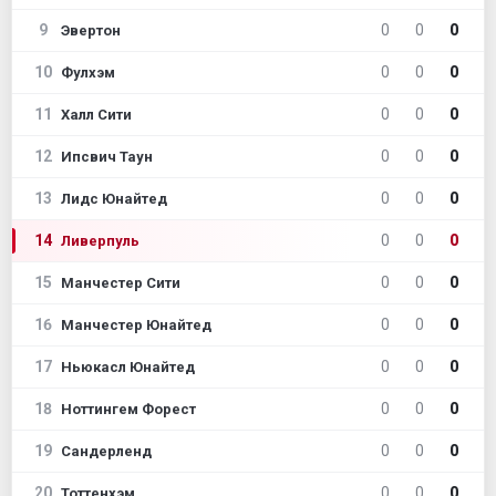
9
0
0
0
Эвертон
10
0
0
0
Фулхэм
11
0
0
0
Халл Сити
12
0
0
0
Ипсвич Таун
13
0
0
0
Лидс Юнайтед
14
0
0
0
Ливерпуль
15
0
0
0
Манчестер Сити
16
0
0
0
Манчестер Юнайтед
17
0
0
0
Ньюкасл Юнайтед
18
0
0
0
Ноттингем Форест
19
0
0
0
Сандерленд
20
0
0
0
Тоттенхэм