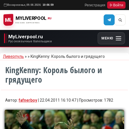
Регистрация
Войти
Воскресенье,
09.08.2026
10:06:59
MYLIVERPOOL
ML
.RU
RUSSIAN SUPPORTERS
MyLiverpool.ru
МЕНЮ
Русскоязычные болельщики
Ливерпуль
»
» KingKenny: Король былого и грядущего
KingKenny: Король былого и
грядущего
Автор:
fafnerboy
| 22.04.2011 16:10:47 | Просмотров: 1782