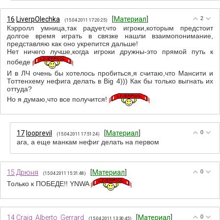
16
LiverpOlechka
[
Материал
]
2
(15.04.2011 17:20:25)
Кэрролл умница,так радует,что игроки,которым предстоит
долгое время играть в связке нашли взаимопонимание,
представляю как оно укрепится дальше!
Нет ничего лучше,когда игроки дружны-это прямой путь к
победе
И в ЛЧ очень бы хотелось пробиться,я считаю,что Мансити и
Тоттенхему нефига делать в Big 4))) Как бы только выгнать их
оттуда?
Но я думаю,что все получится!
17
looprevil
[
Материал
]
0
(15.04.2011 17:51:24)
ага, а еще манкам нефиг делать на первом
15
Дрюня
[
Материал
]
0
(15.04.2011 15:31:48)
Только к ПОБЕДЕ!! YNWA
14
Craig_Alberto_Gerrard
[
Материал
]
0
(15.04.2011 13:30:45)