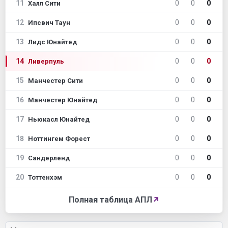
11
0
0
0
Халл Сити
12
0
0
0
Ипсвич Таун
13
0
0
0
Лидс Юнайтед
14
0
0
0
Ливерпуль
15
0
0
0
Манчестер Сити
16
0
0
0
Манчестер Юнайтед
17
0
0
0
Ньюкасл Юнайтед
18
0
0
0
Ноттингем Форест
19
0
0
0
Сандерленд
20
0
0
0
Тоттенхэм
Полная таблица АПЛ
↗