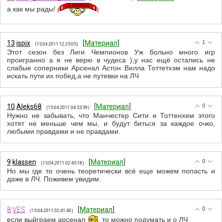
а как мы рады!
13
ispix
[
Материал
]
1
(15.04.2011 12:25:05)
Этот сезон без Лиги Чемпионов Уж больно много игр
проигранно а я не верю в чудеса ),у нас ещё остались не
слабые соперники Арсенал Астон Вилла Тоттетхэм нам надо
искать пути их побед,а не путевки на ЛЧ
10
Aleks68
[
Материал
]
0
(15.04.2011 04:53:59)
Нужно не забывать, что Манчестер Сити и Тоттенхем этого
хотят не меньше чем мы, и будут биться за каждое очко,
любыми правдами и не правдами.
9
klassen
[
Материал
]
0
(15.04.2011 02:45:18)
Но мы где то очень теоретически всё еще можем попасть и
даже в ЛЧ. Поживем увидим.
8
VES
[
Материал
]
0
(15.04.2011 02:41:40)
если выйграем арсенал
то можно подумать и о ЛЧ