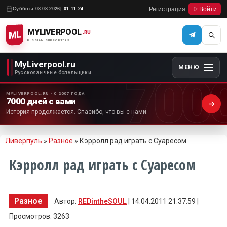
Регистрация
Войти
Суббота,
08.08.2026
01:11:24
MYLIVERPOOL
ML
.RU
RUSSIAN SUPPORTERS
MyLiverpool.ru
МЕНЮ
700
Русскоязычные болельщики
MYLIVERPOOL.RU · С 2007 ГОДА
7000 дней с вами
История продолжается. Спасибо, что вы с нами.
Ливерпуль
»
Разное
» Кэрролл рад играть с Суаресом
Кэрролл рад играть с Суаресом
Разное
Автор:
REDintheSOUL
| 14.04.2011 21:37:59 |
Просмотров: 3263