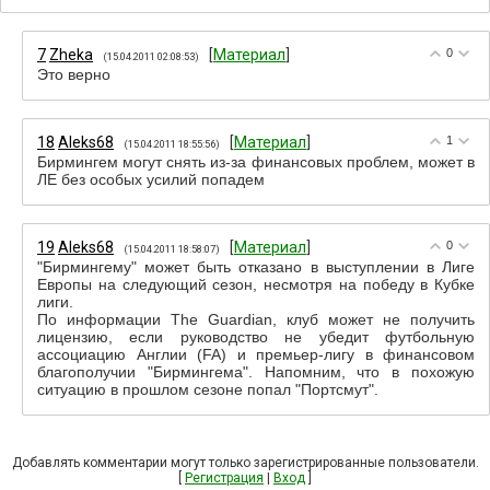
7
Zheka
[
Материал
]
0
(15.04.2011 02:08:53)
Это верно
18
Aleks68
[
Материал
]
1
(15.04.2011 18:55:56)
Бирмингем могут снять из-за финансовых проблем, может в
ЛЕ без особых усилий попадем
19
Aleks68
[
Материал
]
0
(15.04.2011 18:58:07)
"Бирмингему" может быть отказано в выступлении в Лиге
Европы на следующий сезон, несмотря на победу в Кубке
лиги.
По информации The Guardian, клуб может не получить
лицензию, если руководство не убедит футбольную
ассоциацию Англии (FA) и премьер-лигу в финансовом
благополучии "Бирмингема". Напомним, что в похожую
ситуацию в прошлом сезоне попал "Портсмут".
Добавлять комментарии могут только зарегистрированные пользователи.
[
Регистрация
|
Вход
]