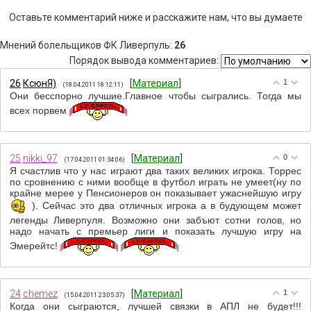
Оставьте комментарий ниже и расскажите нам, что вы думаете
Мнений болельщиков ФК Ливерпуль
:
26
Порядок вывода комментариев:
26
КсюнЯ)
[
Материал
]
1
(18.04.2011 18:12:11)
Они бесспорно лучшие.Главное чтобы сыгрались. Тогда мы
всех порвем
25
nikki_97
[
Материал
]
0
(17.04.2011 01:34:06)
Я счастлив что у нас играют два таких великих игрока. Торрес
по сровнению с ними вообще в футбол играть не умеет(ну по
крайне мерее у Пенсионеров он показывает ужаснейшую игру
). Сейчас это два отличных игрока а в будующем может
легенды Ливерпуля. Возможно они забъют сотни голов, но
надо начать с премьер лиги и показать лучшую игру на
Эмерейтс!
24
chemez
[
Материал
]
1
(15.04.2011 23:05:37)
Когда они сыграются, лучшей связки в АПЛ не будет!!!