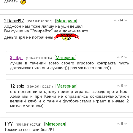
делать"
2
Daniel97
[
Материал
]
-14
(15.04.2011 00:08:15)
Ходжсон нам тоже лапшу на уши вешал
Вы лучше на "Эмирейтс" нам докажите что
деньги зря не потрачены
3
_Эд_
[
Материал
]
2
(15.04.2011 00:30:16)
лучше в течении всего своего игрового контракта пусть
доказывают что они лучшие))) раз уж на то пошло))
12
ispix
[
Материал
]
0
(15.04.2011 12:22:01)
его нельзя винить,тому пример игра на выезде проти Вест
Хэма мы и при Кенни не оправились основательно,такой
великий клуб и с такими футболистами играет в ничью 2
матча с уиганом)
1
YY
[
Материал
]
8
(15.04.2011 00:07:28)
Тоскливо все-таки без ЛЧ