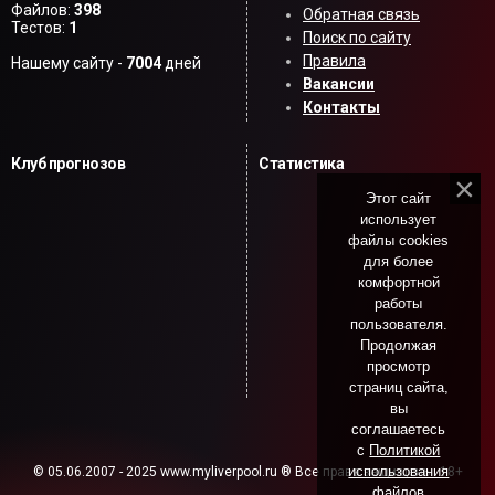
Файлов:
398
Обратная связь
Тестов:
1
Поиск по сайту
Правила
Нашему сайту -
7004
дней
Вакансии
Контакты
Клуб прогнозов
Статистика
Этот сайт
использует
файлы cookies
для более
комфортной
работы
пользователя.
Продолжая
просмотр
страниц сайта,
вы
соглашаетесь
с
Политикой
использования
© 05.06.2007 - 2025 www.myliverpool.ru ® Все права защищены. 18+
файлов