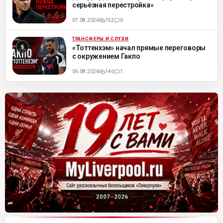
серьёзная перестройка»
07.08.2026
152
0
ТРАНСФЕРЫ И СЛУХИ
ML
«Тоттенхэм» начал прямые переговоры
с окружением Гакпо
06.08.2026
146
1
Матч-центр «Ливерпуля»