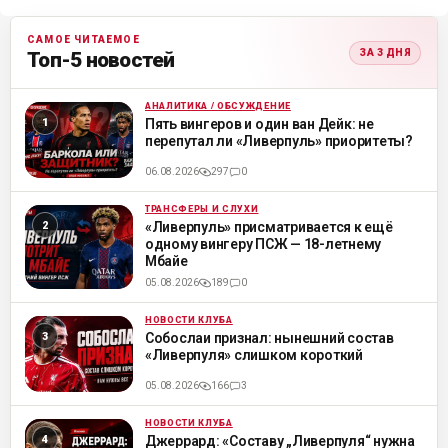
САМОЕ ЧИТАЕМОЕ
ЗА 3 ДНЯ
Топ-5 новостей
АНАЛИТИКА / ОБСУЖДЕНИЕ
ML
Пять вингеров и один ван Дейк: не
перепутал ли «Ливерпуль» приоритеты?
06.08.2026
297
0
ТРАНСФЕРЫ И СЛУХИ
ML
«Ливерпуль» присматривается к ещё
одному вингеру ПСЖ — 18-летнему
Мбайе
05.08.2026
189
0
НОВОСТИ КЛУБА
ML
Собослаи признал: нынешний состав
«Ливерпуля» слишком короткий
05.08.2026
166
3
НОВОСТИ КЛУБА
ML
Джеррард: «Составу „Ливерпуля“ нужна