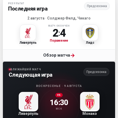
РЕЗУЛЬТАТ
Предсезонка
Последняя игра
2 августа · Солджер Филд, Чикаго
МАТЧ ОКОНЧЕН
2
4
:
Поражение
Ливерпуль
Лидс
→
Обзор матча
БЛИЖАЙШИЙ МАТЧ
Предсезонка
Следующая игра
ВОСКРЕСЕНЬЕ · 9 АВГУСТА
VS
16:30
МСК
Ливерпуль
Монако