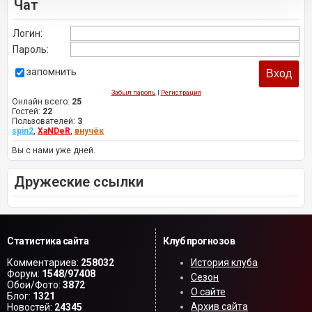
Чат
Логин:
Пароль:
запомнить
Забыл пароль
|
Регистрация
Онлайн всего:
25
Гостей:
22
Пользователей:
3
spin2
,
XaNDeR
,
внучёк
Вы с нами уже дней.
Дружеские ссылки
Статистика сайта
Клуб прогнозов
Комментариев:
258032
История клуба
Форум:
1548/97408
Сезон
Обои/Фото:
3872
О сайте
Блог:
1321
Архив сайта
Новостей:
24345