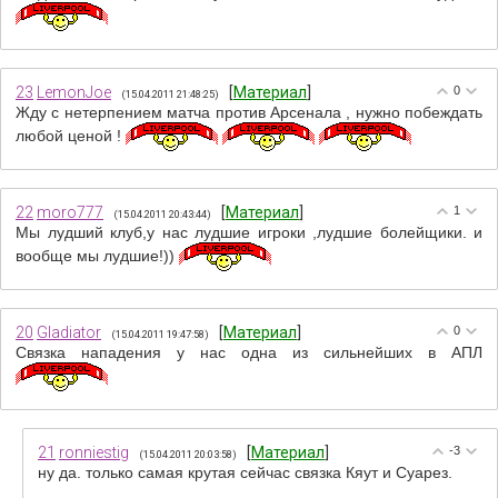
23
LemonJoe
[
Материал
]
0
(15.04.2011 21:48:25)
Жду с нетерпением матча против Арсенала , нужно побеждать
любой ценой !
22
moro777
[
Материал
]
1
(15.04.2011 20:43:44)
Мы лудший клуб,у нас лудшие игроки ,лудшие болейщики. и
вообще мы лудшие!))
20
Gladiator
[
Материал
]
0
(15.04.2011 19:47:58)
Связка нападения у нас одна из сильнейших в АПЛ
21
ronniestig
[
Материал
]
-3
(15.04.2011 20:03:58)
ну да. только самая крутая сейчас связка Кяут и Суарез.