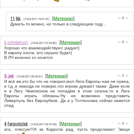
11
Ilik
[
Материал
]
0
(15.04.2011 10:01:41)
Думать-то можно, но только в следующем году...
6
johnlemon
[
Материал
]
0
(15.04.2011 01:06:40)
Хорошо что взаимодействуют, радует)
В европу охота, ато скушно будет)
В ЛЧ конечно оч хочется
5
Jet
[
Материал
]
2
(15.04.2011 00:52:01)
И всё же,кто бы что не говорил,мол Лига Европы нам не нужна,
и т.д.,я никогда не поверю,что игроки думают также. Даже если
и в Лигу Чемпионов не попадём в этом сезоне,то в Лиге
Европы играть обязаны.Ну не возможно представить
Ливерпуль без Еврокубков...Да и у Тоттенхэма сейчас кажется
спад.
4
fanpolotsk
[
Материал
]
0
(15.04.2011 00:51:04)
ага, плюсую!!!А за Кэррола рад, пусть продолжают "вещи