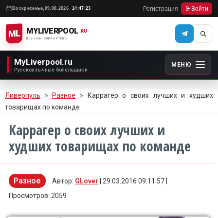
Регистрация
Войти
Воскресенье,
09.08.2026
14:47:23
MYLIVERPOOL
ML
.RU
RUSSIAN SUPPORTERS
MyLiverpool.ru
МЕНЮ
Русскоязычные болельщики
Ливерпуль
»
Разное
» Каррагер о своих лучших и худших
товарищах по команде
Каррагер о своих лучших и
худших товарищах по команде
Разное
Автор:
GLover
| 29.03.2016 09:11:57 |
Просмотров: 2059