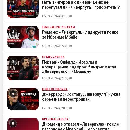
Пять вингеров и один ван Дейк: не
перепутал ли «Ливерпуль» приоритеты?
06.08.2026
383
0
ТРАНСФЕРЫ И СЛУХИ
ML
Романо: «Ливерпуль» лидирует в гонке
за Ибраима Мбайе
08.08.2026
236
0
ПРЕДСЕЗОНКА
ML
Первый «Энфилд» Ираолы и
возвращение лидеров: 5 интриг матча
«Ливерпуль» — «Монако»
08.08.2026
226
0
НОВОСТИ КЛУБА
ML
Джеррард: «Составу „Ливерпуля“ нужна
серьёзная перестройка»
07.08.2026
208
0
КРАСНАЯ СТРОКА
ML
Диоманде отказал «Ливерпулю» после
разговора с Ираолой — его смутил