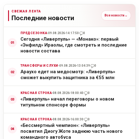
СВЕЖАЯ ЛЕНТА
Все новости
→
Последние новости
ПРЕДСЕЗОНКА
09.08.2026
14:17:50
0
Сегодня «Ливерпуль» — «Монако»: первый
«Энфилд» Ираолы, где смотреть и последние
новости состава
ТРАНСФЕРЫ И СЛУХИ
09.08.2026
13:04:39
0
Араухо едет на медосмотр: «Ливерпуль»
сможет выкупить защитника за €55 млн
КРАСНАЯ СТРОКА
08.08.2026
18:00:40
0
«Ливерпуль» начал переговоры о новом
титульном спонсоре формы
КРАСНАЯ СТРОКА
08.08.2026
16:00:30
0
«Бессмертный чемпион»: «Ливерпуль»
посвятил Диогу Жоте заднюю часть нового
командного автобуса