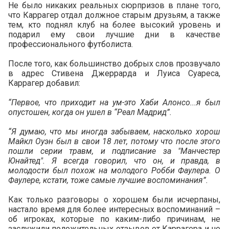
Не было никаких реальных сюрпризов в плане того,
что Каррагер отдал должное старым друзьям, а также
тем, кто поднял клуб на более высокий уровень и
подарил ему свои лучшие дни в качестве
профессионального футболиста.
После того, как большинство добрых слов прозвучало
в адрес Стивена Джеррарда и Луиса Суареса,
Каррагер добавил:
“Первое, что приходит на ум-это Хаби Алонсо...я был
опустошен, когда он ушел в “Реал Мадрид”.
“Я думаю, что мы иногда забываем, насколько хорош
Майкл Оуэн был в свои 18 лет, потому что после этого
пошли серии травм, и подписание за "Манчестер
Юнайтед". Я всегда говорил, что он, и правда, в
молодости был похож на молодого Робби Фаулера. О
Фаулере, кстати, тоже самые лучшие воспоминания”.
Как только разговоры о хорошем были исчерпаны,
настало время для более интересных воспоминаний –
об игроках, которые по каким-либо причинам, не
заслужили положительных отзывов от Каррагера и не