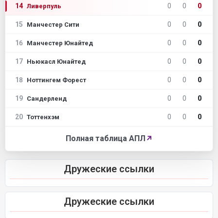
14
0
0
0
Ливерпуль
15
0
0
0
Манчестер Сити
16
0
0
0
Манчестер Юнайтед
17
0
0
0
Ньюкасл Юнайтед
18
0
0
0
Ноттингем Форест
19
0
0
0
Сандерленд
20
0
0
0
Тоттенхэм
Полная таблица АПЛ
↗
Дружеские ссылки
Дружеские ссылки