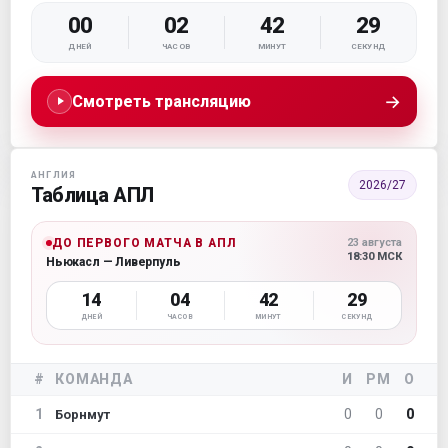
00
02
42
28
ДНЕЙ
ЧАСОВ
МИНУТ
СЕКУНД
→
Смотреть трансляцию
АНГЛИЯ
2026/27
Таблица АПЛ
ДО ПЕРВОГО МАТЧА В АПЛ
23 августа
18:30 МСК
Ньюкасл — Ливерпуль
14
04
42
28
ДНЕЙ
ЧАСОВ
МИНУТ
СЕКУНД
#
КОМАНДА
И
РМ
О
1
0
0
0
Борнмут