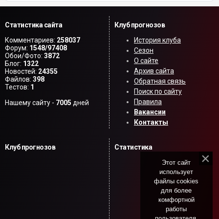
Статистика сайта
Клуб прогнозов
Комментариев:
258037
История клуба
Форум:
1548/97408
Сезон
Обои/Фото:
3872
О сайте
Блог:
1322
Архив сайта
Новостей:
24355
Файлов:
398
Обратная связь
Тестов:
1
Поиск по сайту
Правила
Нашему сайту -
7005
дней
Вакансии
Контакты
Клуб прогнозов
Статистика
Этот сайт
использует
файлы cookies
для более
комфортной
работы
пользователя.