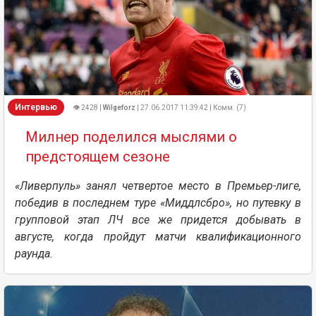
Интервью
👁 2428 |
Wilgeforz
| 27.06.2017 11:39:42 | Комм. (7)
Милнер поделился мыслями о
предстоящем сезоне
«Ливерпуль» занял четвертое место в Премьер-лиге,
победив в последнем туре «Миддлсбро», но путевку в
групповой этап ЛЧ все же придется добывать в
августе, когда пройдут матчи квалификационного
раунда.