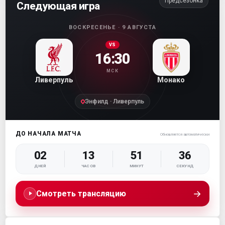
Предсезонка
Следующая игра
ВОСКРЕСЕНЬЕ · 9 АВГУСТА
VS
16:30
МСК
Ливерпуль
Монако
Энфилд · Ливерпуль
ДО НАЧАЛА МАТЧА
Обновляется автоматически
02
13
51
35
ДНЕЙ
ЧАСОВ
МИНУТ
СЕКУНД
→
Смотреть трансляцию