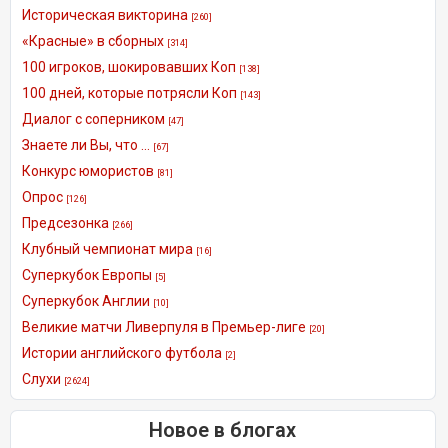
Историческая викторина
[260]
«Красные» в сборных
[314]
100 игроков, шокировавших Коп
[138]
100 дней, которые потрясли Коп
[143]
Диалог с соперником
[47]
Знаете ли Вы, что ...
[67]
Конкурс юмористов
[81]
Опрос
[126]
Предсезонка
[266]
Клубный чемпионат мира
[16]
Суперкубок Европы
[5]
Суперкубок Англии
[10]
Великие матчи Ливерпуля в Премьер-лиге
[20]
Истории английского футбола
[2]
Слухи
[2624]
Новое в блогах