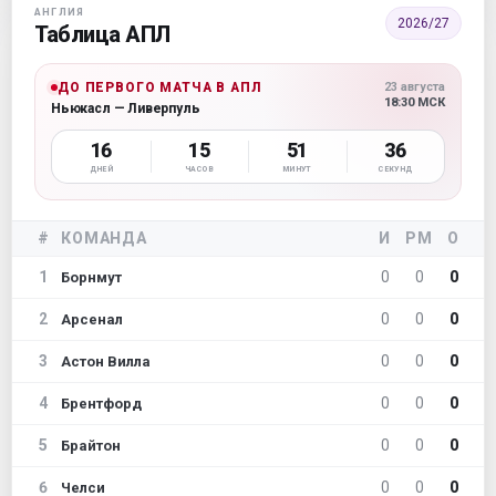
АНГЛИЯ
2026/27
Таблица АПЛ
ДО ПЕРВОГО МАТЧА В АПЛ
23 августа
18:30 МСК
Ньюкасл — Ливерпуль
16
15
51
35
ДНЕЙ
ЧАСОВ
МИНУТ
СЕКУНД
#
КОМАНДА
И
РМ
О
1
0
0
0
Борнмут
2
0
0
0
Арсенал
3
0
0
0
Астон Вилла
4
0
0
0
Брентфорд
5
0
0
0
Брайтон
6
0
0
0
Челси