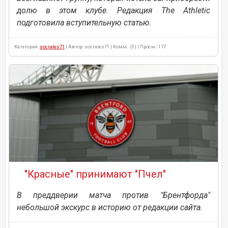
долю в этом клубе. Редакция The Athletic
подготовила вступительную статью.
Категория:
socrates71
| Автор: socrates71 | Комм.: (0) | Просм.: 177
"Красные" принимают "Пчел"
В преддверии матча против "Брентфорда"
небольшой экскурс в историю от редакции сайта.