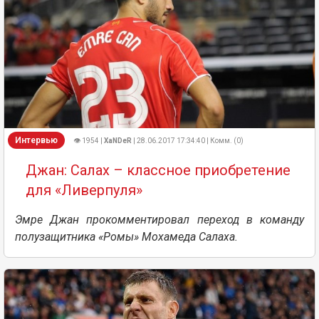
Интервью
👁 1954 |
XaNDeR
| 28.06.2017 17:34:40 | Комм. (0)
Джан: Салах – классное приобретение
для «Ливерпуля»
Эмре Джан прокомментировал переход в команду
полузащитника «Ромы» Мохамеда Салаха.