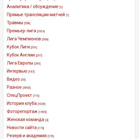
Аналитика / обсуждение
[1]
Прямые трансляции матчей
[1]
Травмы
[558]
Премьер-лига
[2926]
Лига Чемпионов
[566]
Кубок Лиги
[291]
Кубок Англии
[297]
Лига Европы
[285]
Интервью
[167]
Видео
[55]
Разное
[5955]
СпецПроект
[715]
История клуба
[1028]
Фоторепортаж
[1695]
Женская команда
[3]
Новости сайта
[176]
Резерв и академия
[170]