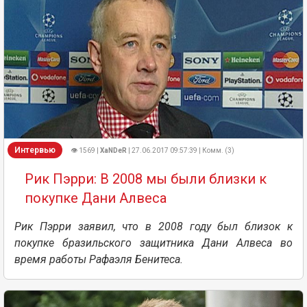
Интервью
👁 1569 |
XaNDeR
| 27.06.2017 09:57:39 | Комм. (3)
Рик Пэрри: В 2008 мы были близки к
покупке Дани Алвеса
Рик Пэрри заявил, что в 2008 году был близок к
покупке бразильского защитника Дани Алвеса во
время работы Рафаэля Бенитеса.