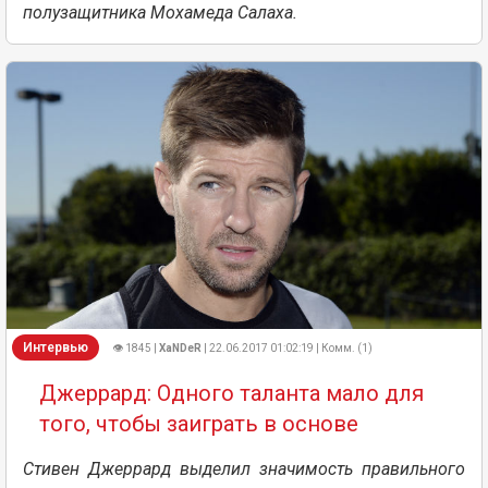
полузащитника Мохамеда Салаха.
Интервью
👁 1845 |
XaNDeR
| 22.06.2017 01:02:19 | Комм. (1)
Джеррард: Одного таланта мало для
того, чтобы заиграть в основе
Стивен Джеррард выделил значимость правильного