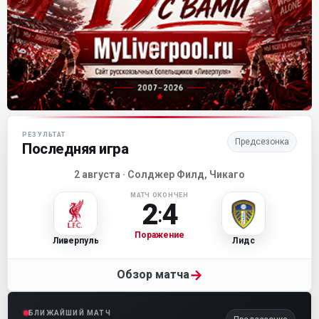
Матч-центр «Ливерпуля»
РЕЗУЛЬТАТ
Предсезонка
Последняя игра
2 августа · Солджер Филд, Чикаго
МАТЧ ОКОНЧЕН
2
4
:
Поражение
Ливерпуль
Лидс
→
Обзор матча
БЛИЖАЙШИЙ МАТЧ