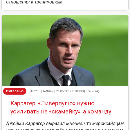
отношения к тренировкам.
Интервью
👁 2288 |
XaNDeR
| 19.06.2017 20:00:30 | Комм. (4)
Каррагер: «Ливерпулю» нужно
усиливать не «скамейку», а команду
Джейми Каррагер выразил мнение, что мерсисайдцам