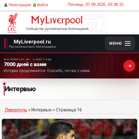
Пятница, 07.08.2026, 03:38:15
Регистрация
Войти
MyLiverpool.ru
МЕНЮ
700
Русскоязычные болельщики
MYLIVERPOOL.RU · С 2007 ГОДА
7000 дней с вами
История продолжается. Спасибо, что вы с нами.
Интервью
Ливерпуль
»
Интервью
» Страница 16