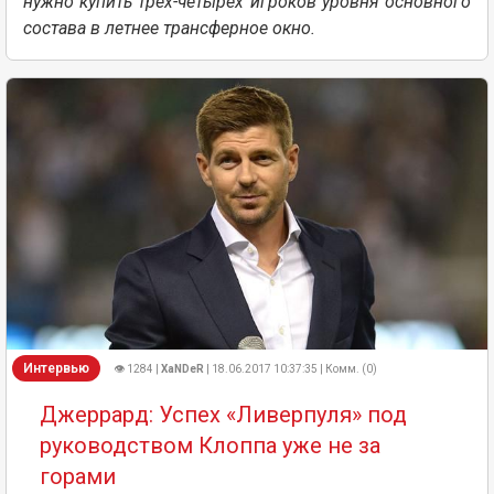
нужно купить трёх-четырёх игроков уровня основного
состава в летнее трансферное окно.
Интервью
👁 1284 |
XaNDeR
| 18.06.2017 10:37:35 | Комм. (0)
Джеррард: Успех «Ливерпуля» под
руководством Клоппа уже не за
горами