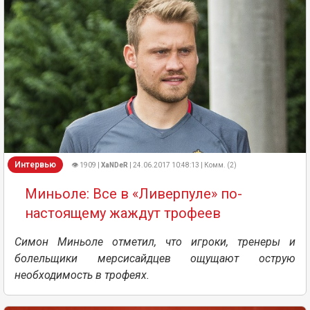
Интервью
👁 1909 |
XaNDeR
| 24.06.2017 10:48:13 | Комм. (2)
Миньоле: Все в «Ливерпуле» по-
настоящему жаждут трофеев
Симон Миньоле отметил, что игроки, тренеры и
болельщики мерсисайдцев ощущают острую
необходимость в трофеях.