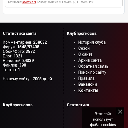
Категория:
socrates71
| Автор: socrates71 | Комм.: (0) | Просм.: 1901
Статистика сайта
Клуб прогнозов
Комментариев:
258032
История клуба
Форум:
1548/97408
Сезон
Обои/Фото:
3872
О сайте
Блог:
1321
Архив сайта
Новостей:
24339
Файлов:
398
Обратная связь
Тестов:
1
Поиск по сайту
Правила
Нашему сайту -
7003
дней
Вакансии
Контакты
Клуб прогнозов
Статистика
Этот сайт
использует
файлы cookies