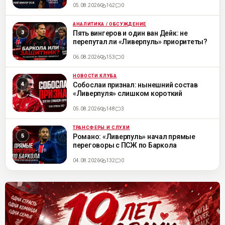
05.08.2026
162
0
АНАЛИТИКА / ОБСУЖДЕНИЕ
ML
Пять вингеров и один ван Дейк: не
перепутал ли «Ливерпуль» приоритеты?
06.08.2026
153
0
НОВОСТИ КЛУБА
ML
Собослаи признал: нынешний состав
«Ливерпуля» слишком короткий
05.08.2026
148
3
ТРАНСФЕРЫ И СЛУХИ
ML
Романо: «Ливерпуль» начал прямые
переговоры с ПСЖ по Баркола
04.08.2026
132
0