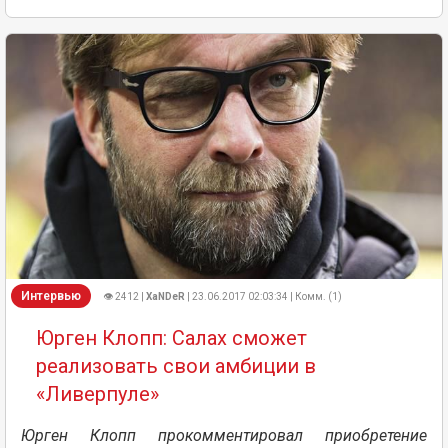
Интервью
👁 2412 |
XaNDeR
| 23.06.2017 02:03:34 | Комм. (1)
Юрген Клопп: Салах сможет
реализовать свои амбиции в
«Ливерпуле»
Юрген Клопп прокомментировал приобретение