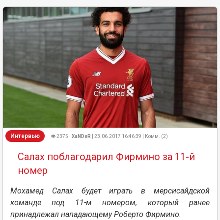
Интервью
👁 2375 |
XaNDeR
| 23.06.2017 16:46:39 | Комм. (2)
Салах поблагодарил Фирмино за 11-й
номер
Мохамед Салах будет играть в мерсисайдской
команде под 11-м номером, который ранее
принадлежал нападающему Роберто Фирмино.