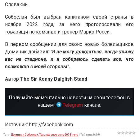
Словакии.
Собослаи был выбран капитаном своей страны в
ноябре 2022 года, за него проголосовали его
товарищи по команде и тренер Марко Росси.
В первом сообщении для своих новых болельщиков
Доминик добавил:
"Я не могу дождаться, когда увижу
вас на стадионе, и я собираюсь сделать все, что
возможно с моей стороны".
Автор
The Sir Kenny Dalglish Stand
Получайте моментально новости на свой телефон в
нашем
Telegram
канале.
Источник: http://facebook.com
Теги
:
Доминик Собослаи
,
Траснферное окно 2023 лето
|
Рейтинг
:
0.0
/
0