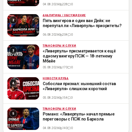
04.08.2026
228
0
АНАЛИТИКА / ОБСУЖДЕНИЕ
ML
Пять вингеров и один ван Дейк: не
перепутал ли «Ливерпуль» приоритеты?
06.08.2026
204
0
ТРАНСФЕРЫ И СЛУХИ
ML
«Ливерпуль» присматривается к ещё
одному вингеру ПСЖ — 18-летнему
Мбайе
05.08.2026
170
0
НОВОСТИ КЛУБА
ML
Собослаи признал: нынешний состав
«Ливерпуля» слишком короткий
05.08.2026
154
3
ТРАНСФЕРЫ И СЛУХИ
ML
Романо: «Ливерпуль» начал прямые
переговоры с ПСЖ по Баркола
04.08.2026
140
0