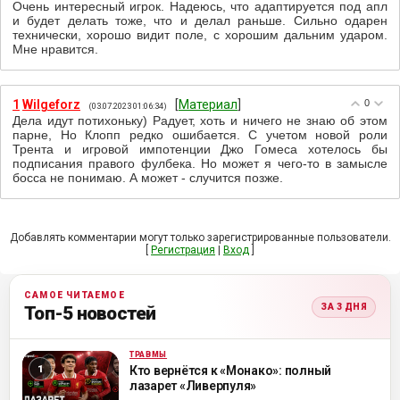
Очень интересный игрок. Надеюсь, что адаптируется под апл
и будет делать тоже, что и делал раньше. Сильно одарен
технически, хорошо видит поле, с хорошим дальним ударом.
Мне нравится.
1
Wilgeforz
[
Материал
]
0
(03.07.2023 01:06:34)
Дела идут потихоньку) Радует, хоть и ничего не знаю об этом
парне, Но Клопп редко ошибается. С учетом новой роли
Трента и игровой импотенции Джо Гомеса хотелось бы
подписания правого фулбека. Но может я чего-то в замысле
босса не понимаю. А может - случится позже.
Добавлять комментарии могут только зарегистрированные пользователи.
[
Регистрация
|
Вход
]
САМОЕ ЧИТАЕМОЕ
ЗА 3 ДНЯ
Топ-5 новостей
ТРАВМЫ
ML
Кто вернётся к «Монако»: полный
лазарет «Ливерпуля»