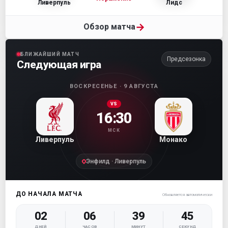
Ливерпуль
Лидс
→
Обзор матча
БЛИЖАЙШИЙ МАТЧ
Предсезонка
Следующая игра
ВОСКРЕСЕНЬЕ · 9 АВГУСТА
VS
16:30
МСК
Ливерпуль
Монако
Энфилд · Ливерпуль
ДО НАЧАЛА МАТЧА
Обновляется автоматически
02
06
39
45
ДНЕЙ
ЧАСОВ
МИНУТ
СЕКУНД