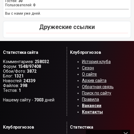
Гостей:
30
Пользователей:
0
Вы с нами уже дней.
Дружеские ссылки
Статистика сайта
Клуб прогнозов
Комментариев:
258032
История клуба
Форум:
1548/97408
Сезон
Обои/Фото:
3872
О сайте
Блог:
1321
Архив сайта
Новостей:
24339
Файлов:
398
Обратная связь
Тестов:
1
Поиск по сайту
Правила
Нашему сайту -
7003
дней
Вакансии
Контакты
Клуб прогнозов
Статистика