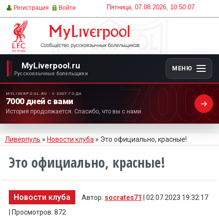
Пятница, 07.08.2026, 10:50:07
Регистрация
Войти
MyLiverpool.ru
МЕНЮ
700
Русскоязычные болельщики
MYLIVERPOOL.RU · С 2007 ГОДА
7000 дней с вами
История продолжается. Спасибо, что вы с нами.
Ливерпуль
»
Новости клуба
» Это официально, красные!
Это официально, красные!
Новости клуба
Автор:
socrates71
| 02.07.2023 19:32:17
| Просмотров: 872