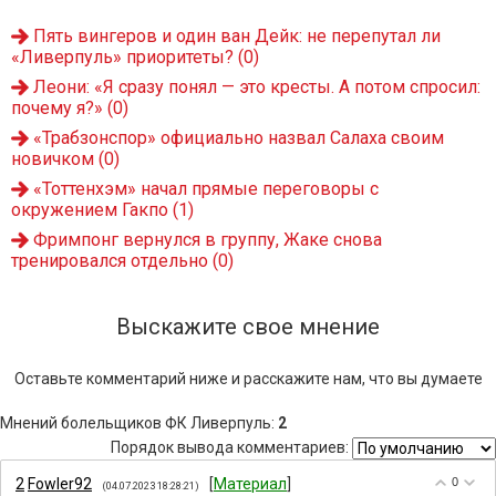
Пять вингеров и один ван Дейк: не перепутал ли
«Ливерпуль» приоритеты?
(0)
Леони: «Я сразу понял — это кресты. А потом спросил:
почему я?»
(0)
«Трабзонспор» официально назвал Салаха своим
новичком
(0)
«Тоттенхэм» начал прямые переговоры с
окружением Гакпо
(1)
Фримпонг вернулся в группу, Жаке снова
тренировался отдельно
(0)
Выскажите свое мнение
Оставьте комментарий ниже и расскажите нам, что вы думаете
Мнений болельщиков ФК Ливерпуль
:
2
Порядок вывода комментариев:
2
Fowler92
[
Материал
]
0
(04.07.2023 18:28:21)