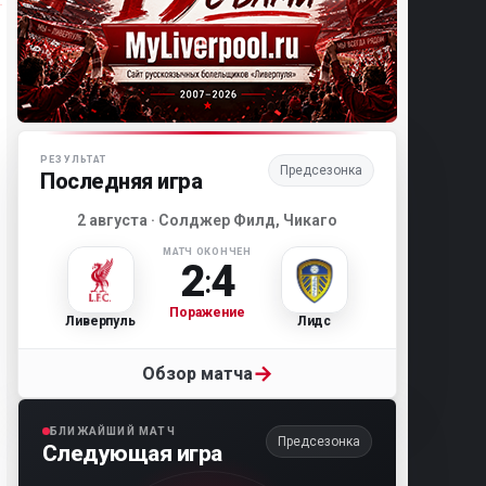
Матч-центр «Ливерпуля»
РЕЗУЛЬТАТ
Предсезонка
Последняя игра
2 августа · Солджер Филд, Чикаго
МАТЧ ОКОНЧЕН
2
4
:
Поражение
Ливерпуль
Лидс
→
Обзор матча
БЛИЖАЙШИЙ МАТЧ
Предсезонка
Следующая игра