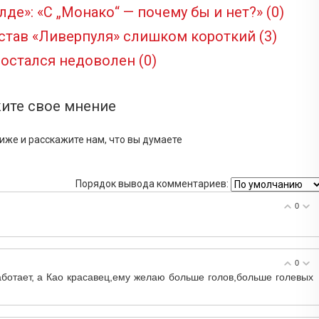
де»: «С „Монако“ — почему бы и нет?»
(0)
став «Ливерпуля» слишком короткий
(3)
 остался недоволен
(0)
ите свое мнение
иже и расскажите нам, что вы думаете
Порядок вывода комментариев:
0
0
ботает, а Као красавец,ему желаю больше голов,больше голевых