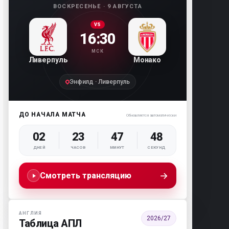
ВОСКРЕСЕНЬЕ · 9 АВГУСТА
VS
16:30
МСК
Ливерпуль
Монако
Энфилд · Ливерпуль
ДО НАЧАЛА МАТЧА
Обновляется автоматически
02
23
47
47
ДНЕЙ
ЧАСОВ
МИНУТ
СЕКУНД
→
Смотреть трансляцию
АНГЛИЯ
2026/27
Таблица АПЛ