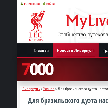
Регистрация
Войти
Главная
Новости Ливерпуля
Тр
7
0
0
0
Ливерпуль
»
Разное
» Для бразильского дуэта наста
Для бразильского дуэта на