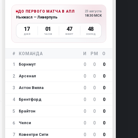
ДО ПЕРВОГО МАТЧА В АПЛ
23 августа
18:30 МСК
Ньюкасл — Ливерпуль
17
01
47
47
ДНЕЙ
ЧАСОВ
МИНУТ
СЕКУНД
#
КОМАНДА
И
РМ
О
1
0
0
0
Борнмут
2
0
0
0
Арсенал
3
0
0
0
Астон Вилла
4
0
0
0
Брентфорд
5
0
0
0
Брайтон
6
0
0
0
Челси
7
0
0
0
Ковентри Сити