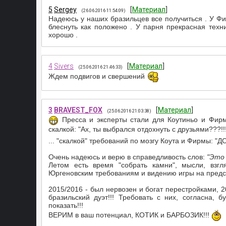
5
Sergey
[
Материал
]
(26.06.2016 11:54:09)
Надеюсь у наших бразильцев все получиться . У Фир
блеснуть как положено . У парня прекрасная техни
хорошо .
4
Sivers
[
Материал
]
(25.06.2016 21:46:33)
Ждем подвигов и свершений
3
BRAVEST_FOX
[
Материал
]
(25.06.2016 21:03:38)
Пресса и эксперты стали для Коутиньо и Фирм
скалкой: "Ах, ты выбрался отдохнуть с друзьями???!!!
... "скалкой" требований по мозгу Коута и Фирмы: 
Очень надеюсь и верю в справедливость слов:
"Это 
Летом есть время "собрать камни", мысли, взгля
Юргеновским требованиям и видению игры на предсез
2015/2016 - был нервозен и богат перестройками, 
бразильский дуэт!!! Требовать с них, согласна, 
показать!!!
ВЕРИМ в ваш потенциал, КОТИК и БАРБОЗИК!!!