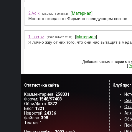
2
Adik
[
Материал
]
(25.06.2016 20:55:14)
Многого ожидаю от Фирмино в следующем сезоне
1
luterpz
[
Материал
]
(25.06.2016 20:32:37)
Я лично жду от них того, что они нас вытащят в мед
Добавлять комментарии могу
[
Р
Статистика сайта
Клуб про
Комментариев:
258031
Ист
Форум:
1548/97408
Сез
Обои/Фото:
3872
О с
Блог:
1321
Арх
Новостей:
24336
Файлов:
398
Обр
Тестов:
1
Пои
Пра