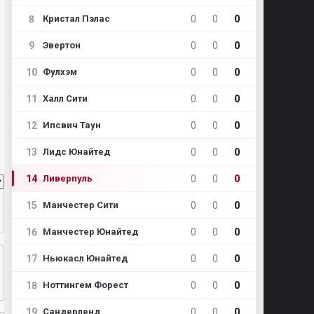
8
0
0
0
Кристал Пэлас
9
0
0
0
Эвертон
10
0
0
0
Фулхэм
11
0
0
0
Халл Сити
12
0
0
0
Ипсвич Таун
13
0
0
0
Лидс Юнайтед
14
0
0
0
Ливерпуль
15
0
0
0
Манчестер Сити
16
0
0
0
Манчестер Юнайтед
17
0
0
0
Ньюкасл Юнайтед
18
0
0
0
Ноттингем Форест
19
0
0
0
Сандерленд