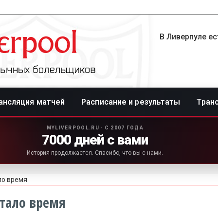
В Ливерпуле ес
ансляция матчей
Расписание и результаты
Тран
MYLIVERPOOL.RU · С 2007 ГОДА
7000 дней с вами
История продолжается. Спасибо, что вы с нами.
ло время
стало время