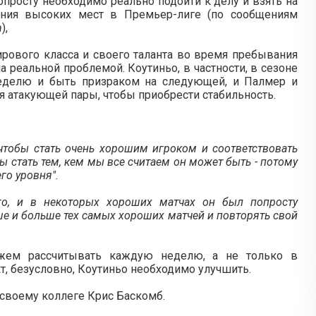
просту необходимо реально подойти к делу и взять на
ания высоких мест в Премьер-лиге (по сообщениям
m
),
рового класса и своего таланта во время пребывания
а реальной проблемой. Коутиньо, в частности, в сезоне
еделю и быть призраком на следующей, и Палмер и
 атакующей пары, чтобы приобрести стабильность.
 чтобы стать очень хорошим игроком и соответствовать
 стать тем, кем мы все считаем он может быть - потому
го уровня".
го, и в некоторых хороших матчах он был попросту
е и больше тех самых хороших матчей и повторять свой
жем рассчитывать каждую неделю, а не только в
кт, безусловно, Коутиньо необходимо улучшить.
 своему коллеге Крис Баскомб.