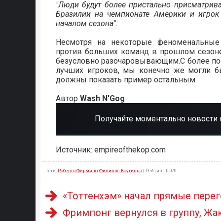
"Люди будут более пристально присматрива
Бразилии на чемпионате Америки и игрок
началом сезона".
Несмотря на некоторые феноменальные
против больших команд в прошлом сезоне
безусловно разочаровывающим.С более по
лучших игроков, мы конечно же могли бы
должны показать пример остальным.
Автор
Wash N'Gog
Получайте моментально новости 
Источник: empireofthekop.com
Теги
:
Роберто Фирмино
,
Филиппе Коутиньо
|
Рейтинг
:
0.0
/
0
«Тоттенхэм» начал прямые пере
Фримпонг вернулся в группу, Жа