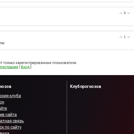
0
1
али
т только зарегистрированные пользователи.
егистрация
|
Вход
]
гнозов
Клуб прогнозов
ория клуба
он
айте
ив сайта
атная связь
ск по сайту
вила