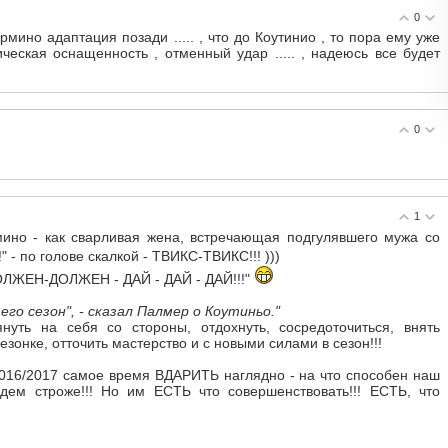
0
мино адаптация позади ..... , что до Коутинио , то пора ему уже
ческая оснащенность , отменный удар ..... , надеюсь все будет
0
1
ино - как сварливая жена, встречающая подгулявшего мужа со
" - по голове скалкой - ТВИКС-ТВИКС!!! )))
"ДОЛЖЕН-ДОЛЖЕН - ДАЙ - ДАЙ - ДАЙ!!!"
его сезон", - сказал Палмер о Коутиньо."
нуть на себя со стороны, отдохнуть, сосредоточиться, внять
онке, отточить мастерство и с новыми силами в сезон!!!
2016/2017 самое время ВДАРИТЬ наглядно - на что способен наш
будем строже!!! Но им ЕСТЬ что совершенствовать!!! ЕСТЬ, что