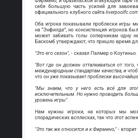
Фирмино, и бразильской атакующей паре по
себя большую часть усилий для завоев
официального клубного сайта
liverpoolfc.co
Оба игрока показывали проблески игры ми
на "Энфилде", но консистенция игроков был
может забивать голы соперникам одну н
Баскомб утверждают, что пришло время для
"Это его сезон"
, - сказал Палмер о Коутиньо.
"Вот где он должен отталкиваться от того,
международным стандартам качества, и чтобы
что он уже показывает проблески высочайше
"Мы знаем, что у него есть всё для это
исключительным. Но нужно проводить больш
уровень игры".
Нам нужны игроки, на которых мы мо
спорадических всплесках, так что этот аспе
"Это так же относится и к Фирмино,"
- вторит