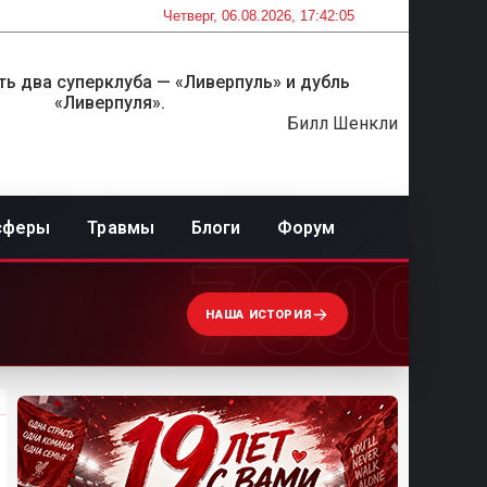
Четверг, 06.08.2026, 17:42:05
ть два суперклуба — «Ливерпуль» и дубль
«Ливерпуля».
Билл Шенкли
сферы
Травмы
Блоги
Форум
7000
НАША ИСТОРИЯ