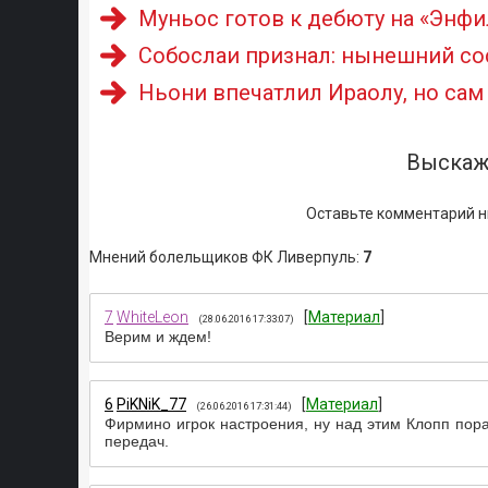
Муньос готов к дебюту на «Энфил
Собослаи признал: нынешний со
Ньони впечатлил Ираолу, но сам
Выскаж
Оставьте комментарий н
Мнений болельщиков ФК Ливерпуль
:
7
7
WhiteLeon
[
Материал
]
(28.06.2016 17:33:07)
Верим и ждем!
6
PiKNiK_77
[
Материал
]
(26.06.2016 17:31:44)
Фирмино игрок настроения, ну над этим Клопп пора
передач.