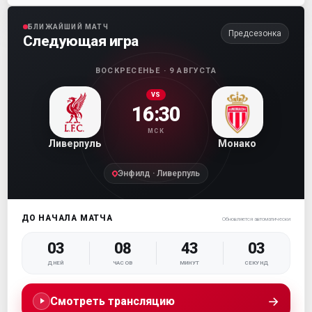
БЛИЖАЙШИЙ МАТЧ
Предсезонка
Следующая игра
ВОСКРЕСЕНЬЕ · 9 АВГУСТА
VS
16:30
МСК
Ливерпуль
Монако
Энфилд · Ливерпуль
ДО НАЧАЛА МАТЧА
Обновляется автоматически
03
08
43
02
ДНЕЙ
ЧАСОВ
МИНУТ
СЕКУНД
→
Смотреть трансляцию