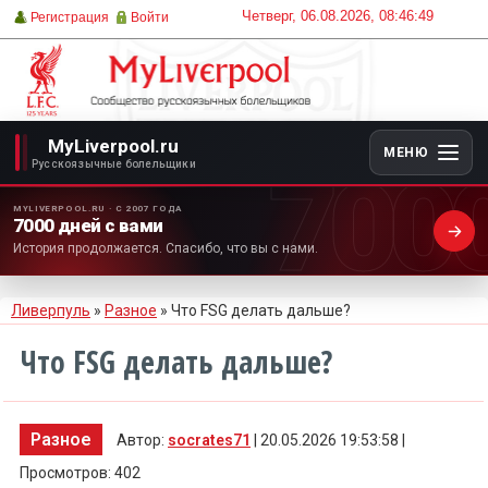
Четверг, 06.08.2026, 08:46:49
Регистрация
Войти
MyLiverpool.ru
МЕНЮ
700
Русскоязычные болельщики
MYLIVERPOOL.RU · С 2007 ГОДА
7000 дней с вами
История продолжается. Спасибо, что вы с нами.
Ливерпуль
»
Разное
» Что FSG делать дальше?
Что FSG делать дальше?
Разное
Автор:
socrates71
| 20.05.2026 19:53:58 |
Просмотров: 402