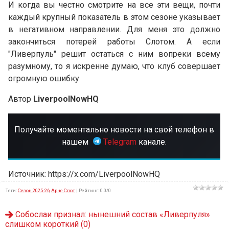
И когда вы честно смотрите на все эти вещи, почти
каждый крупный показатель в этом сезоне указывает
в негативном направлении. Для меня это должно
закончиться потерей работы Слотом. А если
"Ливерпуль" решит остаться с ним вопреки всему
разумному, то я искренне думаю, что клуб совершает
огромную ошибку.
Автор
LiverpoolNowHQ
Получайте моментально новости на свой телефон в
нашем
Telegram
канале.
Источник: https://x.com/LiverpoolNowHQ
Теги
:
Сезон 2025-26
,
Арне Слот
|
Рейтинг
:
0.0
/
0
Собослаи признал: нынешний состав «Ливерпуля»
слишком короткий
(0)