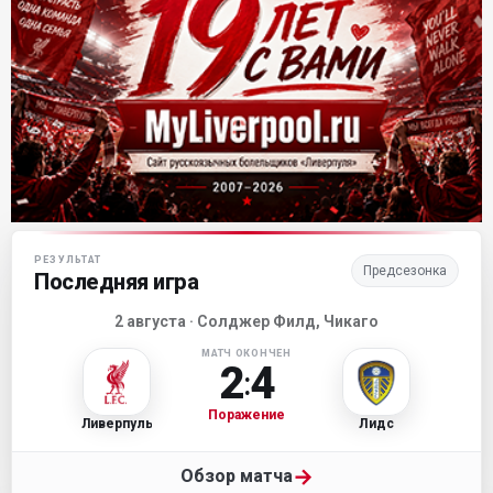
Матч-центр «Ливерпуля»
РЕЗУЛЬТАТ
Предсезонка
Последняя игра
2 августа · Солджер Филд, Чикаго
МАТЧ ОКОНЧЕН
2
4
:
Поражение
Ливерпуль
Лидс
→
Обзор матча