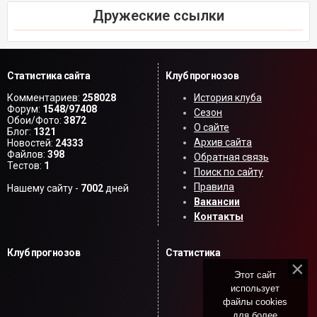
Дружеские ссылки
Статистика сайта
Клуб прогнозов
Комментариев:
258028
История клуба
Форум:
1548/97408
Сезон
Обои/Фото:
3872
О сайте
Блог:
1321
Архив сайта
Новостей:
24333
Файлов:
398
Обратная связь
Тестов:
1
Поиск по сайту
Правила
Нашему сайту -
7002
дней
Вакансии
Контакты
Клуб прогнозов
Статистика
Этот сайт
использует
файлы cookies
для более