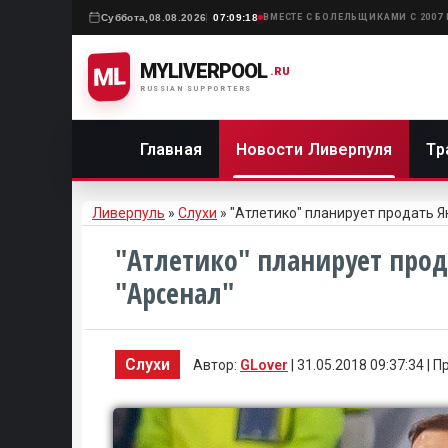
Суббота,
08.08.2026
07:09:18
ВМЕСТЕ С БОЛЕЛЬЩИКАМИ С 2007
MYLIVERPOOL
ML
.RU
RUSSIAN SUPPORTERS
Главная
Новости Ливерпуля
Тр
Ливерпуль
»
Слухи
» "Атлетико" планирует продать Я
"Атлетико" планирует прод
"Арсенал"
Слухи
Автор:
GLover
| 31.05.2018 09:37:34 | 