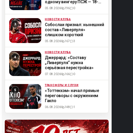
одному вингеру ПСЖ — 18-
летнему Мбайе
05.08.2026
196
0
НОВОСТИ КЛУБА
ML
Собослаи признал: нынешний
состав «Ливерпуля»
слишком короткий
05.08.2026
167
3
НОВОСТИ КЛУБА
ML
Джеррард: «Составу
„Ливерпуля“ нужна
серьёзная перестройка»
07.08.2026
166
0
ТРАНСФЕРЫ И СЛУХИ
ML
«Тоттенхэм» начал прямые
переговоры с окружением
Гакпо
06.08.2026
148
1