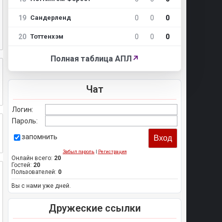
19
0
0
0
Сандерленд
20
0
0
0
Тоттенхэм
Полная таблица АПЛ
↗
Чат
Логин:
Пароль:
запомнить
Забыл пароль
|
Регистрация
Онлайн всего:
20
Гостей:
20
Пользователей:
0
Вы с нами уже дней.
Дружеские ссылки