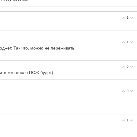
1
1
юджет. Так что, можно не переживать.
0
ри тяжко после ПСЖ будет)
0
1