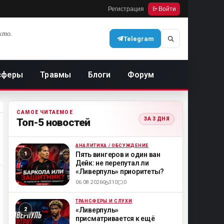
Регистрация
Войти
кто.
Telegram
сферы
Травмы
Блоги
Форум
САМОЕ ЧИТАЕМОЕ
ЗА 3 ДНЯ
Топ-5 новостей
АНАЛИТИКА / ОБСУЖДЕНИЕ
ML
Пять вингеров и один ван
Дейк: не перепутал ли
«Ливерпуль» приоритеты?
06.08.2026
310
0
ТРАНСФЕРЫ И СЛУХИ
ML
«Ливерпуль»
присматривается к ещё