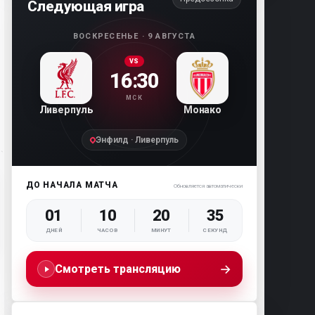
Следующая игра
ВОСКРЕСЕНЬЕ · 9 АВГУСТА
VS
16:30
МСК
Ливерпуль
Монако
Энфилд · Ливерпуль
ДО НАЧАЛА МАТЧА
Обновляется автоматически
01
10
20
34
ДНЕЙ
ЧАСОВ
МИНУТ
СЕКУНД
→
Смотреть трансляцию