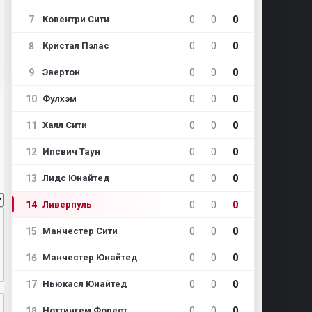
7
0
0
0
Ковентри Сити
8
0
0
0
Кристал Пэлас
9
0
0
0
Эвертон
10
0
0
0
Фулхэм
11
0
0
0
Халл Сити
12
0
0
0
Ипсвич Таун
13
0
0
0
Лидс Юнайтед
14
0
0
0
Ливерпуль
15
0
0
0
Манчестер Сити
16
0
0
0
Манчестер Юнайтед
17
0
0
0
Ньюкасл Юнайтед
18
0
0
0
Ноттингем Форест