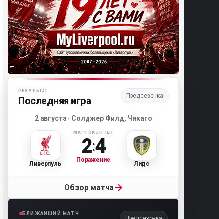
Матч-центр «Ливерпуля»
РЕЗУЛЬТАТ
Предсезонка
Последняя игра
2 августа · Солджер Филд, Чикаго
МАТЧ ОКОНЧЕН
2
4
:
Поражение
Ливерпуль
Лидс
→
Обзор матча
БЛИЖАЙШИЙ МАТЧ
Предсезонка