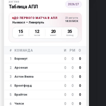
АНГЛИЯ
2026/27
Таблица АПЛ
ДО ПЕРВОГО МАТЧА В АПЛ
23 августа
18:30 МСК
Ньюкасл — Ливерпуль
15
12
20
34
ДНЕЙ
ЧАСОВ
МИНУТ
СЕКУНД
#
КОМАНДА
И
РМ
О
1
0
0
0
Борнмут
2
0
0
0
Арсенал
3
0
0
0
Астон Вилла
4
0
0
0
Брентфорд
5
0
0
0
Брайтон
6
0
0
0
Челси