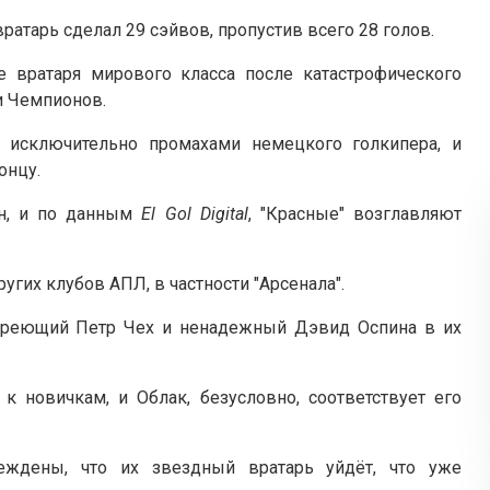
ратарь сделал 29 сэйвов, пропустив всего 28 голов.
е вратаря мирового класса после катастрофического
и Чемпионов.
 исключительно промахами немецкого голкипера, и
онцу.
лн, и по данным
El Gol Digital
, "Красные" возглавляют
угих клубов АПЛ, в частности "Арсенала".
тареющий Петр Чех и ненадежный Дэвид Оспина в их
к новичкам, и Облак, безусловно, соответствует его
беждены, что их звездный вратарь уйдёт, что уже