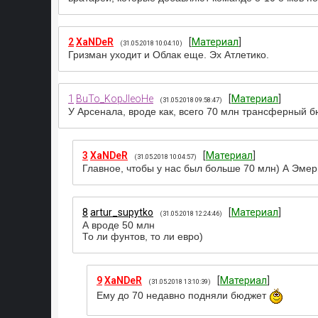
2
XaNDeR
[
Материал
]
(31.05.2018 10:04:10)
Гризман уходит и Облак еще. Эх Атлетико.
1
BuTo_KopJIeoHe
[
Материал
]
(31.05.2018 09:58:47)
У Арсенала, вроде как, всего 70 млн трансферный б
3
XaNDeR
[
Материал
]
(31.05.2018 10:04:57)
Главное, чтобы у нас был больше 70 млн) А Эме
8
artur_supytko
[
Материал
]
(31.05.2018 12:24:46)
А вроде 50 млн
То ли фунтов, то ли евро)
9
XaNDeR
[
Материал
]
(31.05.2018 13:10:39)
Ему до 70 недавно подняли бюджет