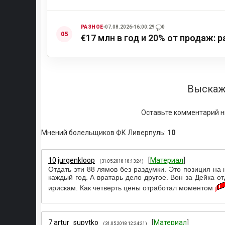
РАЗНОЕ
07.08.2026
16:00:29
0
€17 млн в год и 20% от продаж:
Выскаж
Оставьте комментарий н
Мнений болельщиков ФК Ливерпуль
:
10
10
jurgenkloop
[
Материал
]
(31.05.2018 18:13:24)
Отдать эти 88 лямов без раздумки. Это позиция на 
каждый год. А вратарь дело другое. Вон за Дейка о
ирискам. Как четверть цены отработал моментом
7
artur_supytko
[
Материал
]
(31.05.2018 12:24:21)