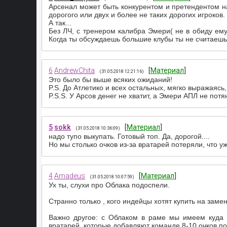
Арсенал может быть конкурентом и претендентом на
дорогого или двух и более не таких дорогих игроков.
А так...
Без ЛЧ, с тренером калибра Эмери( не в обиду ему
Когда ты обсуждаешь большие клубы ты не считаешь,
6
AndrewChita
[
Материал
]
(31.05.2018 12:21:16)
Это было бы выше всяких ожиданий!
P.S. До Атлетико и всех остальных, мягко выражаясь,
P.S.S. У Арсов денег не хватит, а Эмери АПЛ не потян
5
sokk
[
Материал
]
(31.05.2018 10:36:09)
надо тупо выкупать. Готовый топ. Да, дорогой....
Но мы столько очков из-за вратарей потеряли, что у
4
Amadeus
[
Материал
]
(31.05.2018 10:07:59)
Ух ты, слухи про Облака подоспели.
Странно только , кого индейцы хотят купить на замен
Важно другое: с Облаком в раме мы имеем куда 
вратарей, которые добавляют команде 8-10 очков по 