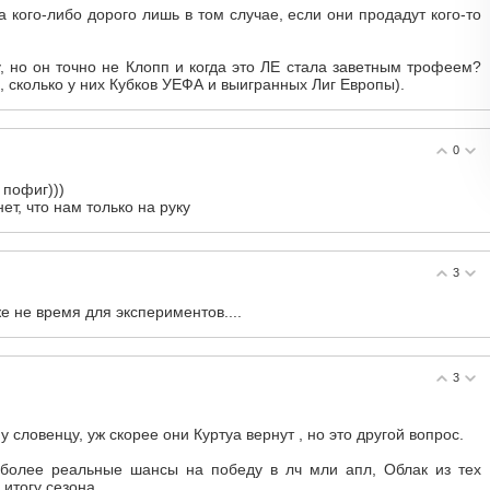
 кого-либо дорого лишь в том случае, если они продадут кого-то
, но он точно не Клопп и когда это ЛЕ стала заветным трофеем?
 сколько у них Кубков УЕФА и выигранных Лиг Европы).
0
 пофиг)))
ет, что нам только на руку
3
же не время для экспериментов....
3
у словенцу, уж скорее они Куртуа вернут , но это другой вопрос.
более реальные шансы на победу в лч мли апл, Облак из тех
итогу сезона.