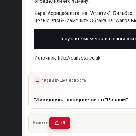
определили его замену.
Kepa Аррицабалага из "Атлетик" Бильбао
целью, чтобы заменить Облака на "Wanda Met
Получайте моментально новости 
Источник: http://dailystar.co.uk
←
ПРЕДЫДУЩАЯ НОВОСТЬ
"Ливерпуль" соперничает с "Реалом"
+0
Нравится