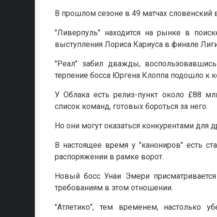
В прошлом сезоне в 49 матчах словенский в
"Ливерпуль" находится на рынке в поиск
выступления Лориса Кариуса в финале Лиг
"Реал" забил дважды, воспользовавшись
терпение босса Юргена Клоппа подошло к к
У Облака есть релиз-пункт около £88 м
список команд, готовых бороться за него.
Но они могут оказаться конкурентами для др
В настоящее время у "канониров" есть с
распоряжении в рамке ворот.
Новый босс Унаи Эмери присматривается 
требованиям в этом отношении.
"Атлетико", тем временем, настолько у