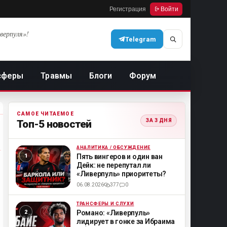
Регистрация
Войти
верпуля»!
Telegram
сферы
Травмы
Блоги
Форум
САМОЕ ЧИТАЕМОЕ
ЗА 3 ДНЯ
Топ-5 новостей
АНАЛИТИКА / ОБСУЖДЕНИЕ
ML
Пять вингеров и один ван
Дейк: не перепутал ли
«Ливерпуль» приоритеты?
06.08.2026
377
0
ТРАНСФЕРЫ И СЛУХИ
ML
Романо: «Ливерпуль»
лидирует в гонке за Ибраима