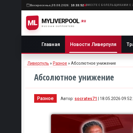
Воскресенье,
09.08.2026
10:33:52
ВМЕСТЕ С БОЛЕЛЬЩИКАМИ С 
MYLIVERPOOL
ML
.RU
RUSSIAN SUPPORTERS
Главная
Новости Ливерпуля
Тр
Ливерпуль
»
Разное
» Абсолютное унижение
Абсолютное унижение
Разное
Автор:
socrates71
| 18.05.2026 09:52