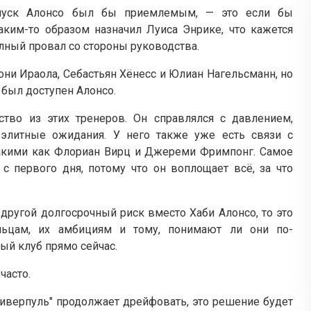
опуск Алонсо был бы приемлемым, — это если бы
аким-то образом назначил Луиса Энрике, что кажется
лный провал со стороны руководства.
они Ираола, Себастьян Хёнесс и Юлиан Нагельсманн, но
с был доступен Алонсо.
тво из этих тренеров. Он справлялся с давлением,
элитные ожидания. У него также уже есть связи с
такими как Флориан Вирц и Джереми Фримпонг. Самое
с первого дня, потому что он воплощает всё, за что
другой долгосрочный риск вместо Хаби Алонсо, то это
ьцам, их амбициям и тому, понимают ли они по-
ый клуб прямо сейчас.
часто.
"Ливерпуль" продолжает дрейфовать, это решение будет