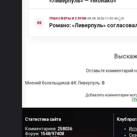
«Ливерпуль» — «Монако»
ТРАНСФЕРЫ И СЛУХИ
08.08.2026
11:05:46
0
Романо: «Ливерпуль» согласова
Выскаж
Оставьте комментарий н
Мнений болельщиков ФК Ливерпуль
:
0
Добавлять комментарии могу
[
Р
Статистика сайта
Клуб про
Комментариев:
258036
Ист
Форум:
1548/97408
Сез