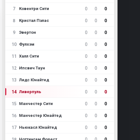
7
0
0
0
Ковентри Сити
8
0
0
0
Кристал Пэлас
9
0
0
0
Эвертон
10
0
0
0
Фулхэм
11
0
0
0
Халл Сити
12
0
0
0
Ипсвич Таун
13
0
0
0
Лидс Юнайтед
14
0
0
0
Ливерпуль
15
0
0
0
Манчестер Сити
16
0
0
0
Манчестер Юнайтед
17
0
0
0
Ньюкасл Юнайтед
18
0
0
0
Ноттингем Форест