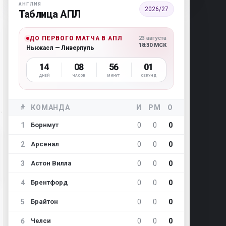
АНГЛИЯ
2026/27
Таблица АПЛ
ДО ПЕРВОГО МАТЧА В АПЛ
23 августа
18:30 МСК
Ньюкасл — Ливерпуль
14
08
56
00
ДНЕЙ
ЧАСОВ
МИНУТ
СЕКУНД
#
КОМАНДА
И
РМ
О
1
0
0
0
Борнмут
2
0
0
0
Арсенал
3
0
0
0
Астон Вилла
4
0
0
0
Брентфорд
5
0
0
0
Брайтон
6
0
0
0
Челси