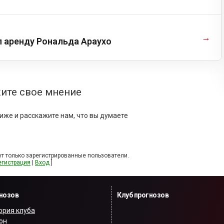
→
л аренду Рональда Араухо
ите свое мнение
иже и расскажите нам, что вы думаете
т только зарегистрированные пользователи.
егистрация
|
Вход
]
гнозов
Клуб прогнозов
ория клуба
он