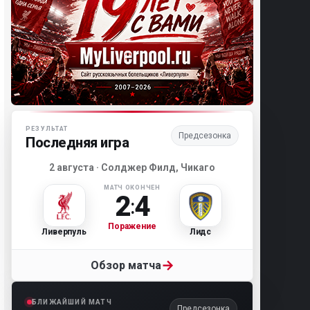
Матч-центр «Ливерпуля»
РЕЗУЛЬТАТ
Предсезонка
Последняя игра
2 августа · Солджер Филд, Чикаго
МАТЧ ОКОНЧЕН
2
4
:
Поражение
Ливерпуль
Лидс
→
Обзор матча
БЛИЖАЙШИЙ МАТЧ
Предсезонка