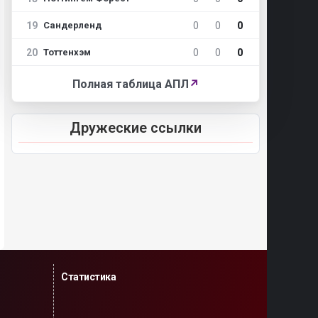
19
0
0
0
Сандерленд
20
0
0
0
Тоттенхэм
Полная таблица АПЛ
↗
Дружеские ссылки
Статистика