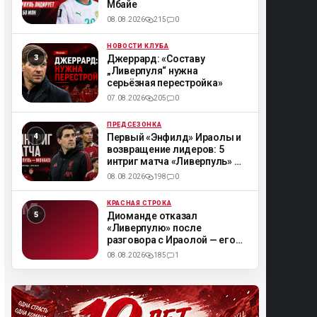
Мбайе
08.08.2026
215
0
НОВОСТИ КЛУБА
ML
Джеррард: «Составу
„Ливерпуля“ нужна
серьёзная перестройка»
07.08.2026
205
0
ПРЕДСЕЗОНКА
ML
Первый «Энфилд» Ираолы и
возвращение лидеров: 5
интриг матча «Ливерпуль» —
«Монако»
08.08.2026
198
0
КРАСНАЯ СТРОКА
ML
Диоманде отказал
«Ливерпулю» после
разговора с Ираолой — его
смутил «переходный сезон»
08.08.2026
185
1