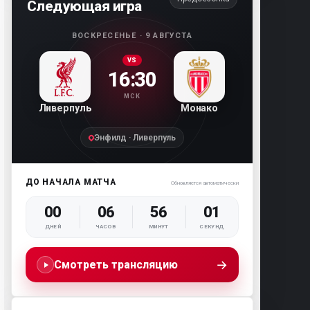
Следующая игра
ВОСКРЕСЕНЬЕ · 9 АВГУСТА
VS
16:30
МСК
Ливерпуль
Монако
Энфилд · Ливерпуль
ДО НАЧАЛА МАТЧА
Обновляется автоматически
00
06
56
00
ДНЕЙ
ЧАСОВ
МИНУТ
СЕКУНД
→
Смотреть трансляцию