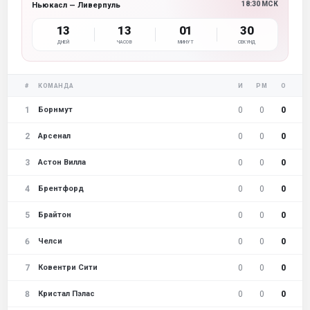
18:30 МСК
Ньюкасл — Ливерпуль
13
13
01
29
ДНЕЙ
ЧАСОВ
МИНУТ
СЕКУНД
#
КОМАНДА
И
РМ
О
1
0
0
0
Борнмут
2
0
0
0
Арсенал
3
0
0
0
Астон Вилла
4
0
0
0
Брентфорд
5
0
0
0
Брайтон
6
0
0
0
Челси
7
0
0
0
Ковентри Сити
8
0
0
0
Кристал Пэлас