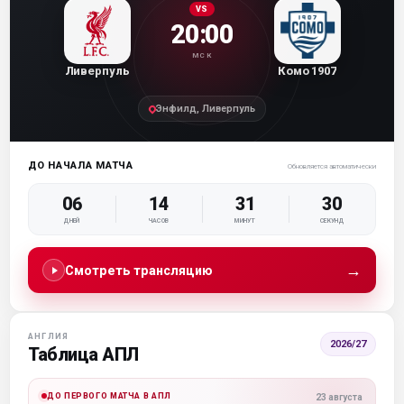
VS
20:00
МСК
Ливерпуль
Комо 1907
Энфилд, Ливерпуль
ДО НАЧАЛА МАТЧА
Обновляется автоматически
06
14
31
29
ДНЕЙ
ЧАСОВ
МИНУТ
СЕКУНД
→
Смотреть трансляцию
АНГЛИЯ
2026/27
Таблица АПЛ
ДО ПЕРВОГО МАТЧА В АПЛ
23 августа