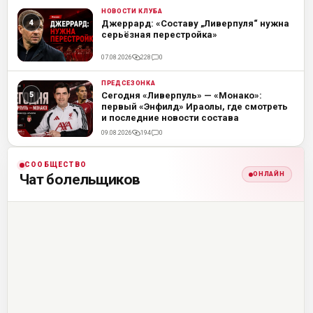
НОВОСТИ КЛУБА
ML
Джеррард: «Составу „Ливерпуля“ нужна
серьёзная перестройка»
07.08.2026
228
0
ПРЕДСЕЗОНКА
ML
Сегодня «Ливерпуль» — «Монако»:
первый «Энфилд» Ираолы, где смотреть
и последние новости состава
09.08.2026
194
0
СООБЩЕСТВО
ОНЛАЙН
Чат болельщиков