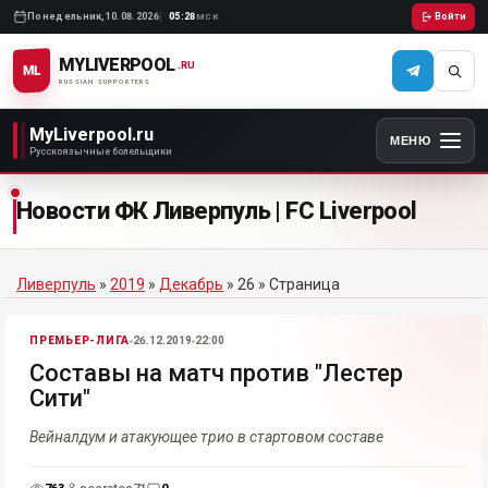
Понедельник,
10.08.2026
05:28
Войти
МСК
MYLIVERPOOL
.RU
ML
RUSSIAN SUPPORTERS
MyLiverpool.ru
МЕНЮ
Русскоязычные болельщики
Новости ФК Ливерпуль | FC Liverpool
Ливерпуль
»
2019
»
Декабрь
»
26
» Страница
ПРЕМЬЕР-ЛИГА
26.12.2019
22:00
Составы на матч против "Лестер
Сити"
Вейналдум и атакующее трио в стартовом составе