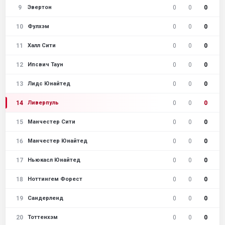
9
0
0
0
Эвертон
10
0
0
0
Фулхэм
11
0
0
0
Халл Сити
12
0
0
0
Ипсвич Таун
13
0
0
0
Лидс Юнайтед
14
0
0
0
Ливерпуль
15
0
0
0
Манчестер Сити
16
0
0
0
Манчестер Юнайтед
17
0
0
0
Ньюкасл Юнайтед
18
0
0
0
Ноттингем Форест
19
0
0
0
Сандерленд
20
0
0
0
Тоттенхэм