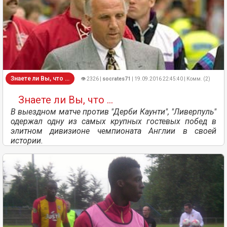
Знаете ли Вы, что ...
👁 2326 |
socrates71
| 19.09.2016 22:45:40 | Комм. (2)
Знаете ли Вы, что ...
В выездном матче против "Дерби Каунти", "Ливерпуль"
одержал одну из самых крупных гостевых побед в
элитном дивизионе чемпионата Англии в своей
истории.