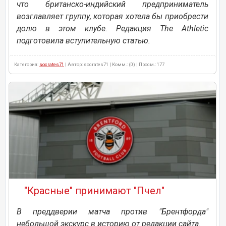
что британско-индийский предприниматель
возглавляет группу, которая хотела бы приобрести
долю в этом клубе. Редакция The Athletic
подготовила вступительную статью.
Категория:
socrates71
| Автор: socrates71 | Комм.: (0) | Просм.: 177
"Красные" принимают "Пчел"
В преддверии матча против "Брентфорда"
небольшой экскурс в историю от редакции сайта.