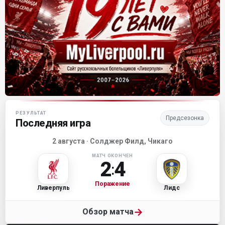
Матч-центр «Ливерпуля»
РЕЗУЛЬТАТ
Предсезонка
Последняя игра
2 августа · Солджер Филд, Чикаго
МАТЧ ОКОНЧЕН
2
4
:
Поражение
Ливерпуль
Лидс
→
Обзор матча