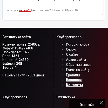
Категория:
socrates71
| Автор: socrates71 | Комм.: (0) | Просм.: 1901
Статистика сайта
Клуб прогнозов
Комментариев:
258032
История клуба
Форум:
1548/97408
Сезон
Обои/Фото:
3872
О сайте
Блог:
1321
Архив сайта
Новостей:
24339
Файлов:
398
Обратная связь
Тестов:
1
Поиск по сайту
Правила
Нашему сайту -
7003
дней
Вакансии
Контакты
Клуб прогнозов
Статистика
Этот сайт