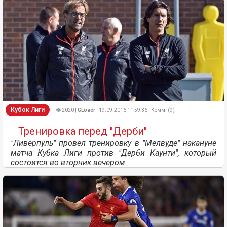
Кубок Лиги
👁 2020 |
GLover
| 19.09.2016 11:59:36 | Комм. (9)
Тренировка перед "Дерби"
"Ливерпуль" провел тренировку в "Meлвуде" накануне
матча Кубка Лиги против "Дерби Каунти", который
состоится во вторник вечером