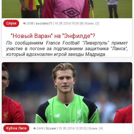
Слухи
👁 2408 |
socrates71
| 19.09.2016 19:59:38 | Комм. (3)
"Новый Варан" на "Энфилде"?
По сообщениям France Football "Ливерпуль" примет
участие в погоне за подписанием защитника "Ланса",
который вдохновлен игрой звезды Мадрида.
Кубок Лиги
👁 2444 |
GLover
| 19.09.2016 13:39:25 | Комм. (4)