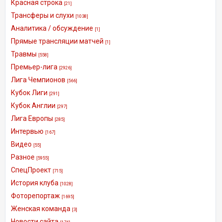
Красная строка
[21]
Трансферы и слухи
[1038]
Аналитика / обсуждение
[1]
Прямые трансляции матчей
[1]
Травмы
[558]
Премьер-лига
[2926]
Лига Чемпионов
[566]
Кубок Лиги
[291]
Кубок Англии
[297]
Лига Европы
[285]
Интервью
[167]
Видео
[55]
Разное
[5955]
СпецПроект
[715]
История клуба
[1028]
Фоторепортаж
[1695]
Женская команда
[3]
Новости сайта