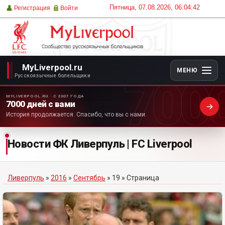
Пятница, 07.08.2026, 06:04:42
Регистрация
Войти
MyLiverpool.ru
МЕНЮ
700
Русскоязычные болельщики
MYLIVERPOOL.RU · С 2007 ГОДА
7000 дней с вами
История продолжается. Спасибо, что вы с нами.
Новости ФК Ливерпуль | FC Liverpool
Ливерпуль
»
2016
»
Сентябрь
»
19
» Страница