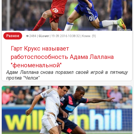
Разное
👁 2484 |
GLover
| 19.09.2016 10:38:32 | Комм. (9)
Гарт Крукс называет
работоспособность Адама Лаллана
"феноменальной"
Адам Лаллана снова поразил своей игрой в пятницу
против "Челси"