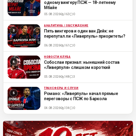
одному вингеру ПСЖ — 18-летнему
Мбайе
05.08.2026
163
0
АНАЛИТИКА / ОБСУЖДЕНИЕ
ML
Пять вингеров и один ван Дейк: не
перепутал ли «Ливерпуль» приоритеты?
06.08.2026
161
0
НОВОСТИ КЛУБА
ML
Собослаи признал: нынешний состав
«Ливерпуля» слишком короткий
05.08.2026
148
3
ТРАНСФЕРЫ И СЛУХИ
ML
Романо: «Ливерпуль» начал прямые
переговоры с ПСЖ по Баркола
04.08.2026
134
0