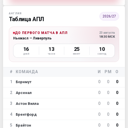
АНГЛИЯ
2026/27
Таблица АПЛ
ДО ПЕРВОГО МАТЧА В АПЛ
23 августа
18:30 МСК
Ньюкасл — Ливерпуль
16
13
25
09
ДНЕЙ
ЧАСОВ
МИНУТ
СЕКУНД
#
КОМАНДА
И
РМ
О
1
0
0
0
Борнмут
2
0
0
0
Арсенал
3
0
0
0
Астон Вилла
4
0
0
0
Брентфорд
5
0
0
0
Брайтон