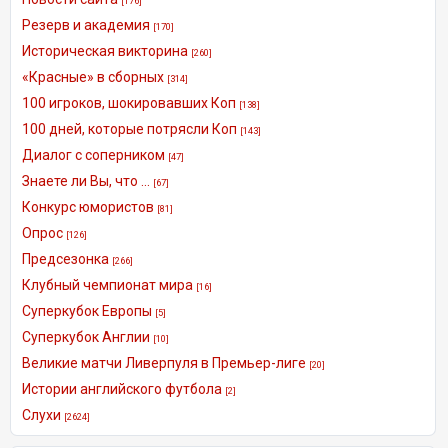
[176]
Резерв и академия
[170]
Историческая викторина
[260]
«Красные» в сборных
[314]
100 игроков, шокировавших Коп
[138]
100 дней, которые потрясли Коп
[143]
Диалог с соперником
[47]
Знаете ли Вы, что ...
[67]
Конкурс юмористов
[81]
Опрос
[126]
Предсезонка
[266]
Клубный чемпионат мира
[16]
Суперкубок Европы
[5]
Суперкубок Англии
[10]
Великие матчи Ливерпуля в Премьер-лиге
[20]
Истории английского футбола
[2]
Слухи
[2624]