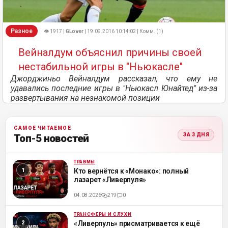
Разное
👁 1917 |
GLover
| 19.09.2016 10:14:02 | Комм. (1)
Вейналдум объяснил причины своей
нестабильной игры в "Ньюкасле"
Джорджиньо Вейналдум рассказал, что ему не
удавались последние игры в "Ньюкасл Юнайтед" из-за
развертывания на незнакомой позиции
САМОЕ ЧИТАЕМОЕ
ЗА 3 ДНЯ
Топ-5 новостей
ТРАВМЫ
ML
Кто вернётся к «Монако»: полный
лазарет «Ливерпуля»
04.08.2026
219
0
ТРАНСФЕРЫ И СЛУХИ
ML
«Ливерпуль» присматривается к ещё