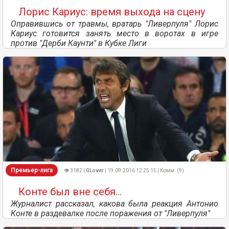
Лорис Кариус: время выхода на сцену
Оправившись от травмы, вратарь "Ливерпуля" Лорис
Кариус готовится занять место в воротах в игре
против "Дерби Каунти" в Кубке Лиги
Премьер-лига
👁 3182 |
GLover
| 19.09.2016 12:25:15 | Комм. (9)
Конте был вне себя...
Журналист рассказал, какова была реакция Антонио
Конте в раздевалке после поражения от "Ливерпуля"