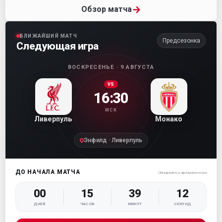
→
Обзор матча
БЛИЖАЙШИЙ МАТЧ
Предсезонка
Следующая игра
ВОСКРЕСЕНЬЕ · 9 АВГУСТА
VS
16:30
МСК
Ливерпуль
Монако
Энфилд · Ливерпуль
ДО НАЧАЛА МАТЧА
Обновляется автоматически
00
15
39
10
ДНЕЙ
ЧАСОВ
МИНУТ
СЕКУНД