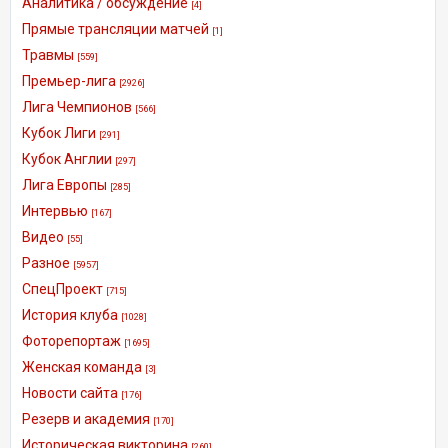
Аналитика / обсуждение
[4]
Прямые трансляции матчей
[1]
Травмы
[559]
Премьер-лига
[2926]
Лига Чемпионов
[566]
Кубок Лиги
[291]
Кубок Англии
[297]
Лига Европы
[285]
Интервью
[167]
Видео
[55]
Разное
[5957]
СпецПроект
[715]
История клуба
[1028]
Фоторепортаж
[1695]
Женская команда
[3]
Новости сайта
[176]
Резерв и академия
[170]
Историческая викторина
[260]