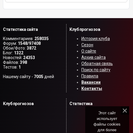
Статистика сайта
Клуб прогнозов
Комментариев:
258035
История клуба
Форум:
1548/97408
Сезон
Обои/Фото:
3872
О сайте
Блог:
1322
Архив сайта
Новостей:
24353
Файлов:
398
Обратная связь
Тестов:
1
Поиск по сайту
Правила
Нашему сайту -
7005
дней
Вакансии
Контакты
Клуб прогнозов
Статистика
Этот сайт
использует
файлы cookies
для более