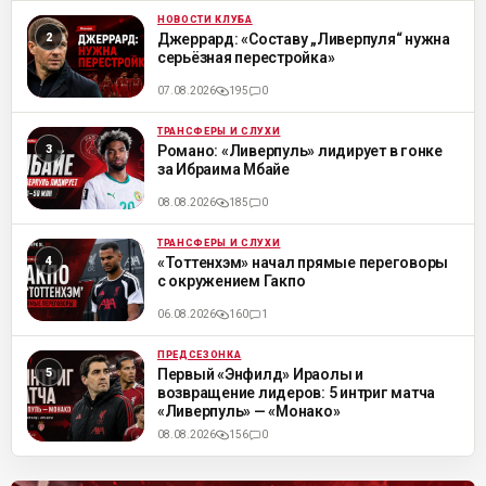
НОВОСТИ КЛУБА
ML
Джеррард: «Составу „Ливерпуля“ нужна
серьёзная перестройка»
07.08.2026
195
0
ТРАНСФЕРЫ И СЛУХИ
ML
Романо: «Ливерпуль» лидирует в гонке
за Ибраима Мбайе
08.08.2026
185
0
ТРАНСФЕРЫ И СЛУХИ
ML
«Тоттенхэм» начал прямые переговоры
с окружением Гакпо
06.08.2026
160
1
ПРЕДСЕЗОНКА
ML
Первый «Энфилд» Ираолы и
возвращение лидеров: 5 интриг матча
«Ливерпуль» — «Монако»
08.08.2026
156
0