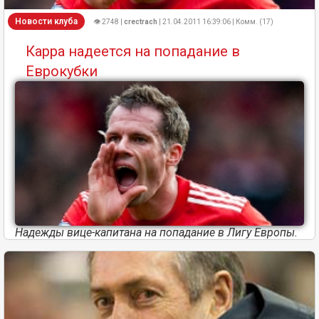
Новости клуба
👁 2748 |
crectrach
| 21.04.2011 16:39:06 | Комм. (17)
Карра надеется на попадание в
Еврокубки
Надежды вице-капитана на попадание в Лигу Европы.