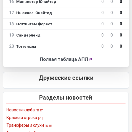
16
0
0
0
Манчестер Юнайтед
17
0
0
0
Ньюкасл Юнайтед
18
0
0
0
Ноттингем Форест
19
0
0
0
Сандерленд
20
0
0
0
Тоттенхэм
Полная таблица АПЛ
↗
Дружеские ссылки
Разделы новостей
Новости клуба
[3937]
Красная строка
[21]
Трансферы и слухи
[1045]