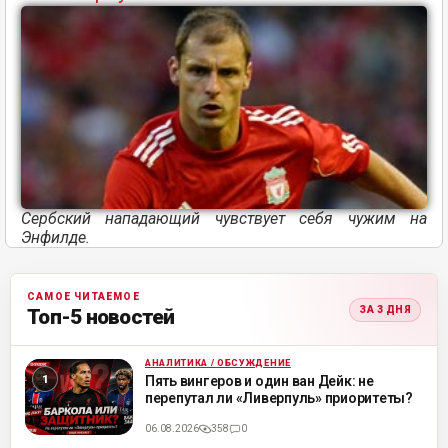
Сербский нападающий чувствует себя чужим на
Энфилде.
САМОЕ ЧИТАЕМОЕ
ЗА 3 ДНЯ
Топ-5 новостей
АНАЛИТИКА / ОБСУЖДЕНИЕ
ML
Пять вингеров и один ван Дейк: не
перепутал ли «Ливерпуль» приоритеты?
06.08.2026
358
0