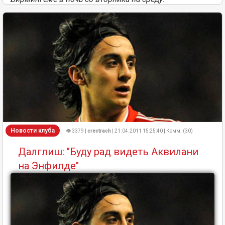
Новости клуба
👁 3379 |
crectrach
| 21.04.2011 15:25:40 | Комм. (30)
Далглиш: "Буду рад видеть Аквилани
на Энфилде"