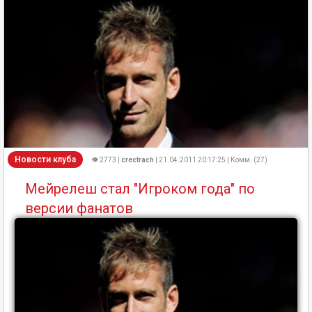
Новости клуба
👁 2773 |
crectrach
| 21.04.2011 20:17:25 | Комм. (27)
Мейрелеш стал "Игроком года" по
версии фанатов