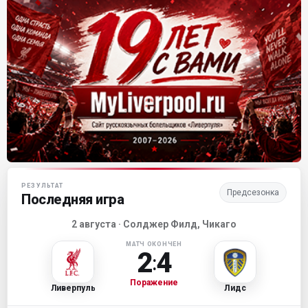
Матч-центр «Ливерпуля»
РЕЗУЛЬТАТ
Предсезонка
Последняя игра
2 августа · Солджер Филд, Чикаго
МАТЧ ОКОНЧЕН
2
4
:
Поражение
Ливерпуль
Лидс