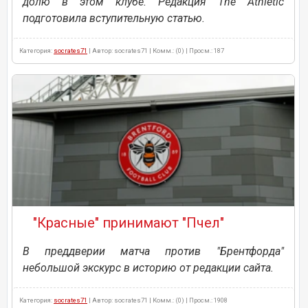
долю в этом клубе. Редакция The Athletic
подготовила вступительную статью.
Категория:
socrates71
| Автор: socrates71 | Комм.: (0) | Просм.: 187
"Красные" принимают "Пчел"
В преддверии матча против "Брентфорда"
небольшой экскурс в историю от редакции сайта.
Категория:
socrates71
| Автор: socrates71 | Комм.: (0) | Просм.: 1908