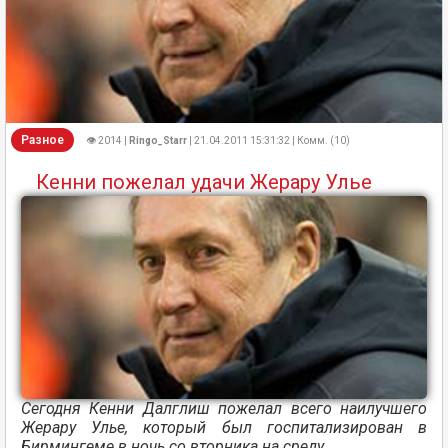
Разное
👁 2014 |
Ringo_Starr
| 21.04.2011 15:31:32 | Комм. (10)
Кенни пожелал удачи Жерару Улье
Сегодня Кенни Далглиш пожелал всего наилучшего
Жерару Улье, который был госпитализирован в
Бирмингеме в ночь со вторника на среду.