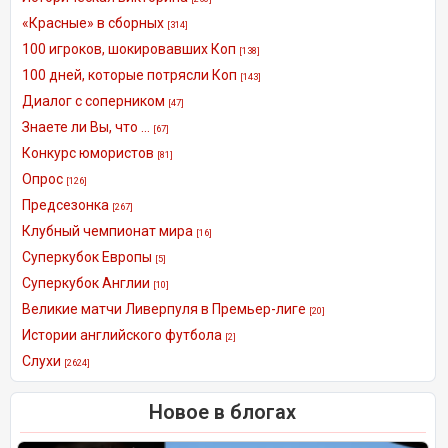
«Красные» в сборных
[314]
100 игроков, шокировавших Коп
[138]
100 дней, которые потрясли Коп
[143]
Диалог с соперником
[47]
Знаете ли Вы, что ...
[67]
Конкурс юмористов
[81]
Опрос
[126]
Предсезонка
[267]
Клубный чемпионат мира
[16]
Суперкубок Европы
[5]
Суперкубок Англии
[10]
Великие матчи Ливерпуля в Премьер-лиге
[20]
Истории английского футбола
[2]
Слухи
[2624]
Новое в блогах