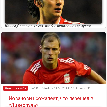
Кенни Далглиш хочет, чтобы Аквилани вернулся.
Новости клуба
👁 3121 |
fafnerboy
| 21.04.2011 11:02:11 | Комм. (42)
Йованович сожалеет, что перешел в
«Ливерпуль»