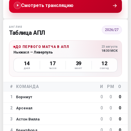
→
Смотреть трансляцию
АНГЛИЯ
2026/27
Таблица АПЛ
ДО ПЕРВОГО МАТЧА В АПЛ
23 августа
18:30 МСК
Ньюкасл — Ливерпуль
14
17
39
10
ДНЕЙ
ЧАСОВ
МИНУТ
СЕКУНД
#
КОМАНДА
И
РМ
О
1
0
0
0
Борнмут
2
0
0
0
Арсенал
3
0
0
0
Астон Вилла
4
0
0
0
Брентфорд