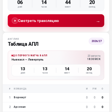
06
14
44
19
ДНЕЙ
ЧАСОВ
МИНУТ
СЕКУНД
→
Смотреть трансляцию
АНГЛИЯ
2026/27
Таблица АПЛ
ДО ПЕРВОГО МАТЧА В АПЛ
23 августа
18:30 МСК
Ньюкасл — Ливерпуль
13
13
14
19
ДНЕЙ
ЧАСОВ
МИНУТ
СЕКУНД
#
КОМАНДА
И
РМ
О
1
0
0
0
Борнмут
2
0
0
0
Арсенал