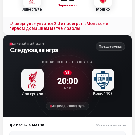
Поражение
Ливерпуль
Монако
«Ливерпуль» упустил 2:0 и проиграл «Монако» в
→
первом домашнем матче Ираолы
БЛИЖАЙШИЙ МАТЧ
Предсезонка
Следующая игра
ВОСКРЕСЕНЬЕ · 16 АВГУСТА
VS
20:00
МСК
Ливерпуль
Комо 1907
Энфилд, Ливерпуль
ДО НАЧАЛА МАТЧА
Обновляется автоматически