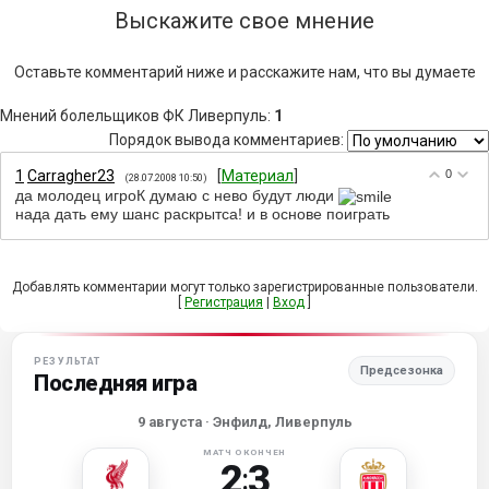
Выскажите свое мнение
Оставьте комментарий ниже и расскажите нам, что вы думаете
Мнений болельщиков ФК Ливерпуль
:
1
Порядок вывода комментариев:
1
Carragher23
[
Материал
]
0
(28.07.2008 10:50)
да молодец игроК думаю с нево будут люди
нада дать ему шанс раскрытса! и в основе поиграть
Добавлять комментарии могут только зарегистрированные пользователи.
[
Регистрация
|
Вход
]
РЕЗУЛЬТАТ
Предсезонка
Последняя игра
9 августа
· Энфилд, Ливерпуль
МАТЧ ОКОНЧЕН
2
3
: