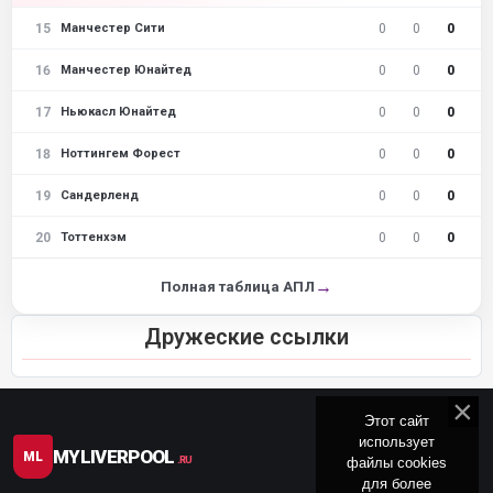
15
0
0
0
Манчестер Сити
16
0
0
0
Манчестер Юнайтед
17
0
0
0
Ньюкасл Юнайтед
18
0
0
0
Ноттингем Форест
19
0
0
0
Сандерленд
20
0
0
0
Тоттенхэм
→
Полная таблица АПЛ
Дружеские ссылки
Этот сайт
использует
MYLIVERPOOL
ML
файлы cookies
.RU
для более