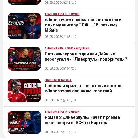
04.08.2026
219
0
ТРАНСФЕРЫ И СЛУХИ
ML
«Ливерпуль» присматривается к ещё
одному вингеру ПСЖ — 18-летнему
Мбайе
05.08.2026
163
0
АНАЛИТИКА / ОБСУЖДЕНИЕ
ML
Пять вингеров и один ван Дейк: не
перепутал ли «Ливерпуль» приоритеты?
06.08.2026
161
0
НОВОСТИ КЛУБА
ML
Собослаи признал: нынешний состав
«Ливерпуля» слишком короткий
05.08.2026
148
3
ТРАНСФЕРЫ И СЛУХИ
ML
Романо: «Ливерпуль» начал прямые
переговоры с ПСЖ по Баркола
04.08.2026
134
0