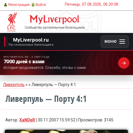
Пятница, 07.08.2026, 06:20:08
Регистрация
Войти
MyLiverpool.ru
МЕНЮ
700
Русскоязычные болельщики
MYLIVERPOOL.RU · С 2007 ГОДА
7000 дней с вами
История продолжается. Спасибо, что вы с нами.
Ливерпуль
»
» Ливерпуль — Порту 4:1
Ливерпуль — Порту 4:1
Автор:
XaNDeR
| 30.11.2007 15:59:52 | Просмотров: 3145