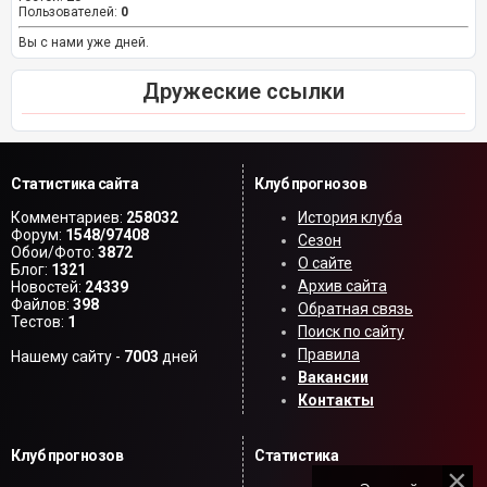
Пользователей:
0
Вы с нами уже дней.
Дружеские ссылки
Статистика сайта
Клуб прогнозов
Комментариев:
258032
История клуба
Форум:
1548/97408
Сезон
Обои/Фото:
3872
О сайте
Блог:
1321
Архив сайта
Новостей:
24339
Файлов:
398
Обратная связь
Тестов:
1
Поиск по сайту
Правила
Нашему сайту -
7003
дней
Вакансии
Контакты
Клуб прогнозов
Статистика