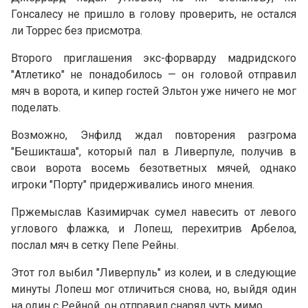
Гонсалесу не пришло в голову проверить, не остался
ли Торрес без присмотра.
Второго приглашения экс-форварду мадридского
"Атлетико" не понадобилось — он головой отправил
мяч в ворота, и кипер гостей Эльтон уже ничего не мог
поделать.
Возможно, Энфилд ждал повторения разгрома
"Бешикташа", который пал в Ливерпуле, получив в
свои ворота восемь безответных мячей, однако
игроки "Порту" придерживались иного мнения.
Пржемыслав Казимирчак сумел навесить от левого
углового флажка, и Лопеш, перехитрив Арбелоа,
послал мяч в сетку Пепе Рейны.
Этот гол выбил "Ливерпуль" из колеи, и в следующие
минуты Лопеш мог отличиться снова, но, выйдя один
на один с Рейной, он отправил снаряд чуть мимо.