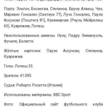
Порту: Эльтон, Босингва, Степанов, Бруну Алвеш, Чех,
Мариано Гонсалес (Сектиуи 77), Лучо Гонсалес, Пауло
Ассунсао (Поштига 81), Казимирчак (Рауль Мейрелиш
65), Куарежма, Лопеш.
Неиспользованные замены: Нуну, Педру Эммануэль,
Фучиле, Болатти.
Жёлтые карточки: Пауло Ассунсао, Степанов,
Куарежма.
Голы: Лопеш 33.
Зрители: 41.095
Судья: Роберто Росетти (Италия).
Использованы материалы: BBC Sport
Фото: Официальный сайт футбольного клуба