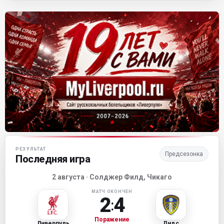
Матч-центр «Ливерпуля»
РЕЗУЛЬТАТ
Предсезонка
Последняя игра
2 августа · Солджер Филд, Чикаго
МАТЧ ОКОНЧЕН
2
4
:
Поражение
Ливерпуль
Лидс