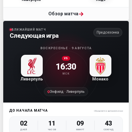
→
Обзор матча
БЛИЖАЙШИЙ МАТЧ
Предсезонка
Следующая игра
ВОСКРЕСЕНЬЕ · 9 АВГУСТА
VS
16:30
МСК
Ливерпуль
Монако
Энфилд · Ливерпуль
ДО НАЧАЛА МАТЧА
Обновляется автоматически
02
11
09
42
ДНЕЙ
ЧАСОВ
МИНУТ
СЕКУНД