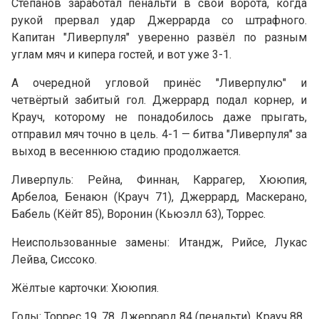
Степанов заработал пенальти в свои ворота, когда
рукой прервал удар Джеррарда со штрафного.
Капитан "Ливерпуля" уверенно развёл по разным
углам мяч и кипера гостей, и вот уже 3-1.
А очередной угловой принёс "Ливерпулю" и
четвёртый забитый гол. Джеррард подал корнер, и
Крауч, которому не понадобилось даже прыгать,
отправил мяч точно в цель. 4-1 — битва "Ливерпуля" за
выход в весеннюю стадию продолжается.
Ливерпуль: Рейна, Финнан, Каррагер, Хююпия,
Арбелоа, Бенаюн (Крауч 71), Джеррард, Маскерано,
Бабель (Кёйт 85), Воронин (Кьюэлл 63), Торрес.
Неиспользованные замены: Итандж, Рийсе, Лукас
Лейва, Сиссоко.
Жёлтые карточки: Хююпия.
Голы: Торрес 19, 78, Джеррард 84 (пенальти), Крауч 88.