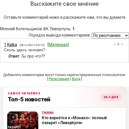
Выскажите свое мнение
Оставьте комментарий ниже и расскажите нам, что вы думаете
Мнений болельщиков ФК Ливерпуль
:
1
Порядок вывода комментариев:
1
Kalka
[
Материал
]
0
(08.12.2007 16:47:19)
Сколь здесь человек?
Ответ
: Ты про что??
Добавлять комментарии могут только зарегистрированные пользователи.
[
Регистрация
|
Вход
]
САМОЕ ЧИТАЕМОЕ
ЗА 3 ДНЯ
Топ-5 новостей
ТРАВМЫ
ML
Кто вернётся к «Монако»: полный
лазарет «Ливерпуля»