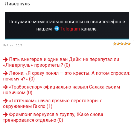
Ливерпуль
Получайте моментально новости на свой телефон в
нашем
Telegram
канале.
Рейтинг
:
5.0
/
4
Пять вингеров и один ван Дейк: не перепутал ли
«Ливерпуль» приоритеты?
(0)
Леони: «Я сразу понял — это кресты. А потом спросил:
почему я?»
(0)
«Трабзонспор» официально назвал Салаха своим
новичком
(0)
«Тоттенхэм» начал прямые переговоры с
окружением Гакпо
(1)
Фримпонг вернулся в группу, Жаке снова
тренировался отдельно
(0)