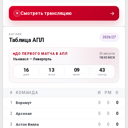
→
Смотреть трансляцию
АНГЛИЯ
2026/27
Таблица АПЛ
ДО ПЕРВОГО МАТЧА В АПЛ
23 августа
18:30 МСК
Ньюкасл — Ливерпуль
16
13
09
42
ДНЕЙ
ЧАСОВ
МИНУТ
СЕКУНД
#
КОМАНДА
И
РМ
О
1
0
0
0
Борнмут
2
0
0
0
Арсенал
3
0
0
0
Астон Вилла