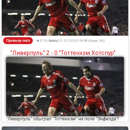
Премьер-лига
👁 3714 |
Nataly
| 21.01.2010 01:59:08 | Комм. (94)
"Ливерпуль" 2 - 0 "Тоттенхэм Хотспур"
"Ливерпуль" обыграл "Тоттенхэм" на поле "Энфилда"!