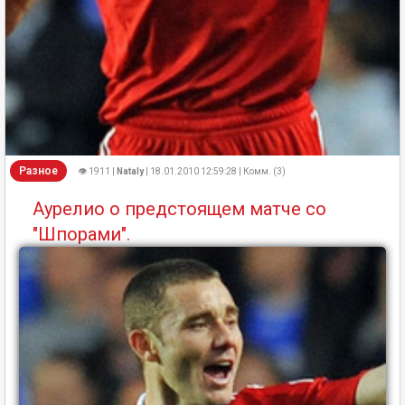
Разное
👁 1911 |
Nataly
| 18.01.2010 12:59:28 | Комм. (3)
Аурелио о предстоящем матче со
"Шпорами".