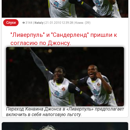
Слухи
👁 3144 |
Nataly
| 21.01.2010 12:39:28 | Комм. (39)
"Ливерпуль" и "Сандерленд" пришли к
согласию по Джонсу.
Переход Кенвина Джонса в «Ливерпуль» предполагает
включить в себя налоговую льготу.