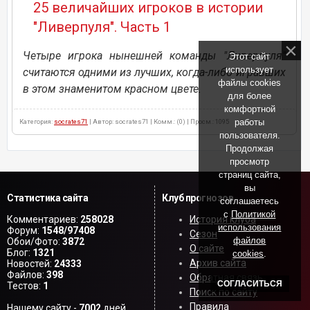
25 величайших игроков в истории
"Ливерпуля". Часть 1
Четыре игрока нынешней команды "Ливерпуля"
Этот сайт
использует
считаются одними из лучших, когда-либо игравших
файлы cookies
в этом знаменитом красном цвете.
для более
комфортной
работы
Категория:
socrates71
| Автор: socrates71 | Комм.: (0) | Просм.: 1095
пользователя.
Продолжая
просмотр
страниц сайта,
вы
Статистика сайта
Клуб прогнозов
соглашаетесь
с
Политикой
Комментариев:
258028
История клуба
использования
Форум:
1548/97408
Сезон
файлов
Обои/Фото:
3872
О сайте
Блог:
1321
cookies
.
Архив сайта
Новостей:
24333
Файлов:
398
Обратная связь
СОГЛАСИТЬСЯ
Тестов:
1
Поиск по сайту
Правила
Нашему сайту -
7002
дней