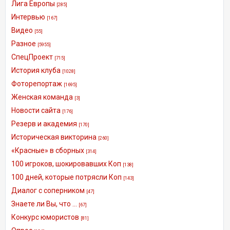
Лига Европы
[285]
Интервью
[167]
Видео
[55]
Разное
[5955]
СпецПроект
[715]
История клуба
[1028]
Фоторепортаж
[1695]
Женская команда
[3]
Новости сайта
[176]
Резерв и академия
[170]
Историческая викторина
[260]
«Красные» в сборных
[314]
100 игроков, шокировавших Коп
[138]
100 дней, которые потрясли Коп
[143]
Диалог с соперником
[47]
Знаете ли Вы, что ...
[67]
Конкурс юмористов
[81]