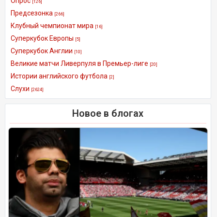
Опрос
[126]
Предсезонка
[266]
Клубный чемпионат мира
[16]
Суперкубок Европы
[5]
Суперкубок Англии
[10]
Великие матчи Ливерпуля в Премьер-лиге
[20]
Истории английского футбола
[2]
Слухи
[2624]
Новое в блогах