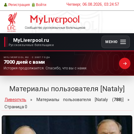
Четверг, 06.08.2026, 03:24:57
Регистрация
Войти
MyLiverpool.ru
МЕНЮ
700
Русскоязычные болельщики
MYLIVERPOOL.RU · С 2007 ГОДА
7000 дней с вами
История продолжается. Спасибо, что вы с нами.
Материалы пользователя [Nataly]
Ливерпуль
»
Материалы пользователя [Nataly (
788
)]
»
Страница 0