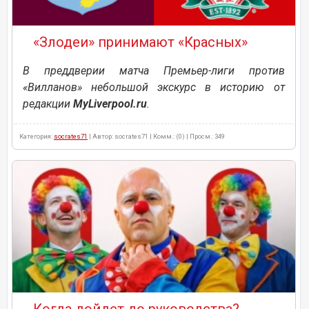
«Злодеи» принимают «Красных»
В преддверии матча Премьер-лиги против
«Вилланов» небольшой экскурс в историю от
редакции
MyLiverpool.ru
.
Категория:
socrates71
| Автор: socrates71 | Комм.: (0) | Просм.: 349