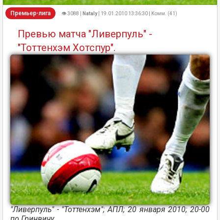
Премьер-лига
👁 3088 |
Nataly
| 19.01.2010 13:36:30 | Комм. (41)
Превью матча "Ливерпуль" -
"Тоттенхэм Хотспур".
"Ливерпуль" - "Тоттенхэм"; АПЛ; 20 января 2010; 20-00
по Гринвичу.