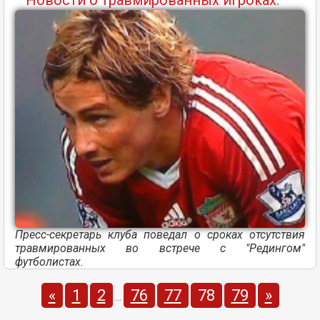
Новости о травмированных игроках.
Пресс-секретарь клуба поведал о сроках отсутствия
травмированных во встрече с "Редингом"
футболистах.
«
1
2
76
77
78
79
»
...