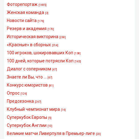
Фоторепортаж
[1695]
Женская команда
[3]
Новости сайта
[176]
Резерв и академия
[170]
Историческая викторина
[260]
«Красные» в сборных
[314]
100 игроков, шокировавших Коп
[138]
100 дней, которые потрясли Коп
[143]
Диалог с соперником
[47]
Знаете ли Вы, что ...
[67]
Конкурс юмористов
[81]
Опрос
[126]
Предсезонка
[267]
Клубный чемпионат мира
[16]
Суперкубок Европы
[5]
Суперкубок Англии
[10]
Великие матчи Ливерпуля в Премьер-лиге
[20]