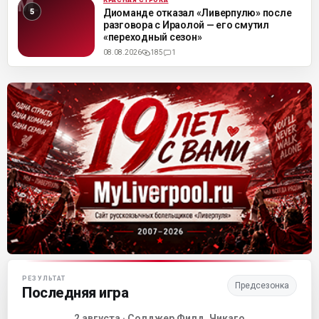
КРАСНАЯ СТРОКА
ML
Диоманде отказал «Ливерпулю» после
разговора с Ираолой — его смутил
«переходный сезон»
08.08.2026
185
1
Матч-центр «Ливерпуля»
РЕЗУЛЬТАТ
Предсезонка
Последняя игра
2 августа · Солджер Филд, Чикаго