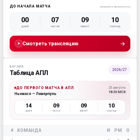
ДО НАЧАЛА МАТЧА
Обновляется автоматически
00
07
09
10
ДНЕЙ
ЧАСОВ
МИНУТ
СЕКУНД
→
Смотреть трансляцию
АНГЛИЯ
2026/27
Таблица АПЛ
ДО ПЕРВОГО МАТЧА В АПЛ
23 августа
18:30 МСК
Ньюкасл — Ливерпуль
14
09
09
10
ДНЕЙ
ЧАСОВ
МИНУТ
СЕКУНД
#
КОМАНДА
И
РМ
О