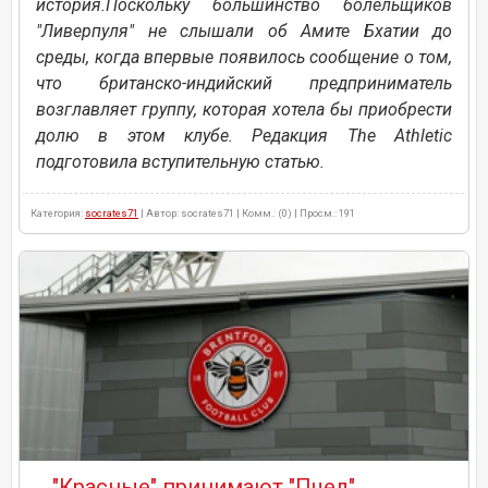
история.Поскольку большинство болельщиков
"Ливерпуля" не слышали об Амите Бхатии до
среды, когда впервые появилось сообщение о том,
что британско-индийский предприниматель
возглавляет группу, которая хотела бы приобрести
долю в этом клубе. Редакция The Athletic
подготовила вступительную статью.
Категория:
socrates71
| Автор: socrates71 | Комм.: (0) | Просм.: 191
"Красные" принимают "Пчел"