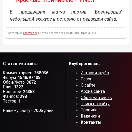
В преддверии матча против "Брентфорда"
небольшой экскурс в историю от редакции сайта.
Категория:
socrates71
| Автор: socrates71 | Комм.: (0) | Просм.: 1909
Статистика сайта
Клуб прогнозов
Комментариев:
258036
История клуба
Форум:
1548/97408
Сезон
Обои/Фото:
3872
О сайте
Блог:
1322
Архив сайта
Новостей:
24353
Файлов:
398
Обратная связь
Тестов:
1
Поиск по сайту
Правила
Нашему сайту -
7005
дней
Вакансии
Контакты