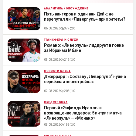
АНАЛИТИКА / ОБСУЖДЕНИЕ
ML
Пять вингеров и один ван Дейк: не
перепутал ли «Ливерпуль» приоритеты?
06.08.2026
377
0
ТРАНСФЕРЫ И СЛУХИ
ML
Романо: «Ливерпуль» лидирует в гонке
за Ибраима Мбайе
08.08.2026
215
0
НОВОСТИ КЛУБА
ML
Джеррард: «Составу „Ливерпуля“ нужна
серьёзная перестройка»
07.08.2026
205
0
ПРЕДСЕЗОНКА
ML
Первый «Энфилд» Ираолы и
возвращение лидеров: 5 интриг матча
«Ливерпуль» — «Монако»
08.08.2026
198
0