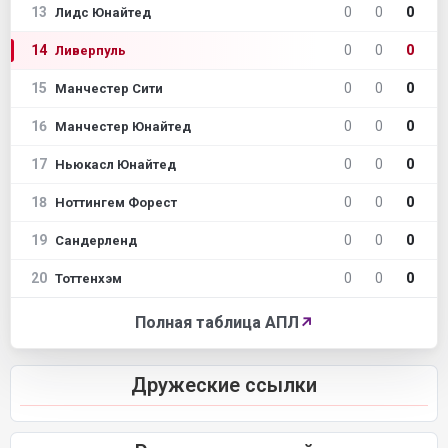
13
0
0
0
Лидс Юнайтед
14
0
0
0
Ливерпуль
15
0
0
0
Манчестер Сити
16
0
0
0
Манчестер Юнайтед
17
0
0
0
Ньюкасл Юнайтед
18
0
0
0
Ноттингем Форест
19
0
0
0
Сандерленд
20
0
0
0
Тоттенхэм
Полная таблица АПЛ
↗
Дружеские ссылки