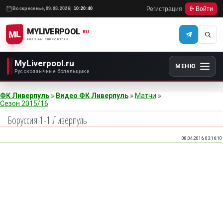
Регистрация
Войти
Воскресенье,
09.08.2026
10:20:40
MYLIVERPOOL
ML
.RU
RUSSIAN SUPPORTERS
MyLiverpool.ru
МЕНЮ
Русскоязычные болельщики
ФК Ливерпуль
»
Видео ФК Ливерпуль
»
Матчи
»
Сезон 2015/16
Боруссия 1-1 Ливерпуль
08.04.2016, 03:16:10