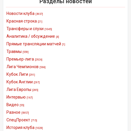
Разделы новостей
Новости клуба
[3937]
Красная строка
[21]
Трансферы и слухи
[1045]
Аналитика / обсуждение
[4]
Прямые трансляции матчей
[1]
Травмы
[559]
Премьер-лига
[2926]
Лига Чемпионов
[566]
Кубок Лиги
[291]
Кубок Англии
[297]
Лига Европы
[285]
Интервью
[167]
Видео
[55]
Разное
[5957]
СпецПроект
[715]
История клуба
[1028]