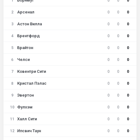
Борнмут
1
0
0
0
Арсенал
2
0
0
0
Астон Вилла
3
0
0
0
Брентфорд
4
0
0
0
Брайтон
5
0
0
0
Челси
6
0
0
0
Ковентри Сити
7
0
0
0
Кристал Пэлас
8
0
0
0
Эвертон
9
0
0
0
Фулхэм
10
0
0
0
Халл Сити
11
0
0
0
Ипсвич Таун
12
0
0
0