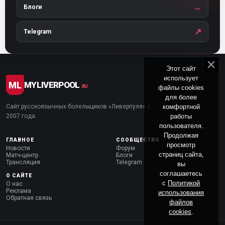
→
Блоги
↗
Telegram
Этот сайт
использует
ML
MYLIVERPOOL
файлы cookies
.RU
для более
комфортной
Сайт русскоязычных болельщиков «Ливерпуля» с
работы
2007 года.
пользователя.
Продолжая
ГЛАВНОЕ
СООБЩЕСТВО
просмотр
Новости
Форум
страниц сайта,
Матч-центр
Блоги
Трансляция
Telegram
вы
соглашаетесь
О САЙТЕ
с
Политикой
О нас
Реклама
использования
Обратная связь
файлов
cookies
.