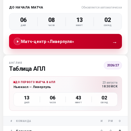
ДО НАЧАЛА МАТЧА
Обновляется автоматически
06
08
13
01
ДНЕЙ
ЧАСОВ
МИНУТ
СЕКУНД
→
Матч-центр «Ливерпуля»
АНГЛИЯ
2026/27
Таблица АПЛ
ДО ПЕРВОГО МАТЧА В АПЛ
23 августа
18:30 МСК
Ньюкасл — Ливерпуль
13
06
43
01
ДНЕЙ
ЧАСОВ
МИНУТ
СЕКУНД
#
КОМАНДА
И
РМ
О