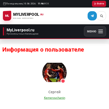
Понедельник,
10.08.2026
11:46
МСК
Войти
MYLIVERPOOL
.RU
ML
RUSSIAN SUPPORTERS
MyLiverpool.ru
МЕНЮ
Русскоязычные болельщики
Информация о пользователе
Сергей
Kemerovchanin