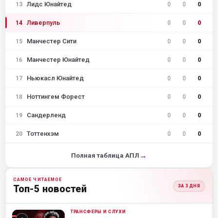
Лидс Юнайтед
13
0
0
0
Ливерпуль
14
0
0
0
Манчестер Сити
15
0
0
0
Манчестер Юнайтед
16
0
0
0
Ньюкасл Юнайтед
17
0
0
0
Ноттингем Форест
18
0
0
0
Сандерленд
19
0
0
0
Тоттенхэм
20
0
0
0
→
Полная таблица АПЛ
САМОЕ ЧИТАЕМОЕ
Топ-5 новостей
ЗА 3 ДНЯ
ТРАНСФЕРЫ И СЛУХИ
ML