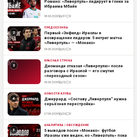
Романо: «Ливерпуль» лидирует в гонке за
Ибраима Мбайе
08.08.2026
291
0
ПРЕДСЕЗОНКА
ML
Первый «Энфилд» Ираолы и
возвращение лидеров: 5 интриг матча
«Ливерпуль» — «Монако»
08.08.2026
262
0
КРАСНАЯ СТРОКА
ML
Диоманде отказал «Ливерпулю» после
разговора с Ираолой — его смутил
«переходный сезон»
08.08.2026
252
2
НОВОСТИ КЛУБА
ML
Джеррард: «Составу „Ливерпуля“ нужна
серьёзная перестройка»
07.08.2026
234
0
АНАЛИТИКА / ОБСУЖДЕНИЕ
ML
5 выводов после «Монако»: футбол
Ираолы уже виден, но «Ливерпуль» пока