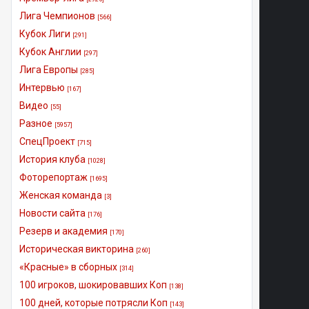
Лига Чемпионов
[566]
Кубок Лиги
[291]
Кубок Англии
[297]
Лига Европы
[285]
Интервью
[167]
Видео
[55]
Разное
[5957]
СпецПроект
[715]
История клуба
[1028]
Фоторепортаж
[1695]
Женская команда
[3]
Новости сайта
[176]
Резерв и академия
[170]
Историческая викторина
[260]
«Красные» в сборных
[314]
100 игроков, шокировавших Коп
[138]
100 дней, которые потрясли Коп
[143]