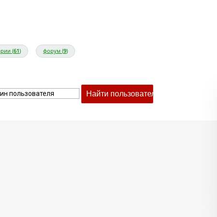
рии (
61
)
форум (
9
)