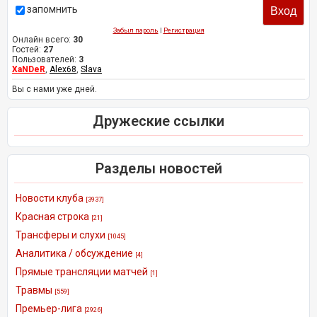
запомнить
Забыл пароль
|
Регистрация
Онлайн всего:
30
Гостей:
27
Пользователей:
3
XaNDeR
,
Alex68
,
Slava
Вы с нами уже дней.
Дружеские ссылки
Разделы новостей
Новости клуба
[3937]
Красная строка
[21]
Трансферы и слухи
[1045]
Аналитика / обсуждение
[4]
Прямые трансляции матчей
[1]
Травмы
[559]
Премьер-лига
[2926]