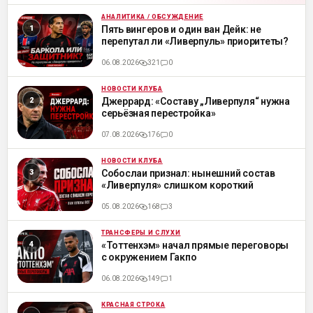
АНАЛИТИКА / ОБСУЖДЕНИЕ
ML
Пять вингеров и один ван Дейк: не
перепутал ли «Ливерпуль» приоритеты?
06.08.2026
321
0
НОВОСТИ КЛУБА
ML
Джеррард: «Составу „Ливерпуля“ нужна
серьёзная перестройка»
07.08.2026
176
0
НОВОСТИ КЛУБА
ML
Собослаи признал: нынешний состав
«Ливерпуля» слишком короткий
05.08.2026
168
3
ТРАНСФЕРЫ И СЛУХИ
ML
«Тоттенхэм» начал прямые переговоры
с окружением Гакпо
06.08.2026
149
1
КРАСНАЯ СТРОКА
ML