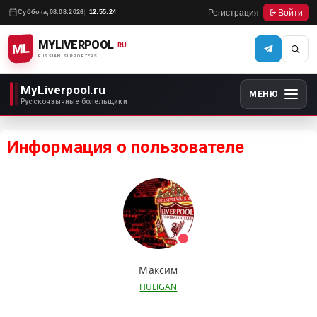
Регистрация
Войти
Суббота,
08.08.2026
12:55:24
MYLIVERPOOL
ML
.RU
RUSSIAN SUPPORTERS
MyLiverpool.ru
МЕНЮ
Русскоязычные болельщики
Информация о пользователе
Максим
HULIGAN