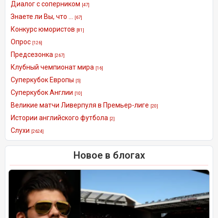
Диалог с соперником
[47]
Знаете ли Вы, что ...
[67]
Конкурс юмористов
[81]
Опрос
[126]
Предсезонка
[267]
Клубный чемпионат мира
[16]
Суперкубок Европы
[5]
Суперкубок Англии
[10]
Великие матчи Ливерпуля в Премьер-лиге
[20]
Истории английского футбола
[2]
Слухи
[2624]
Новое в блогах