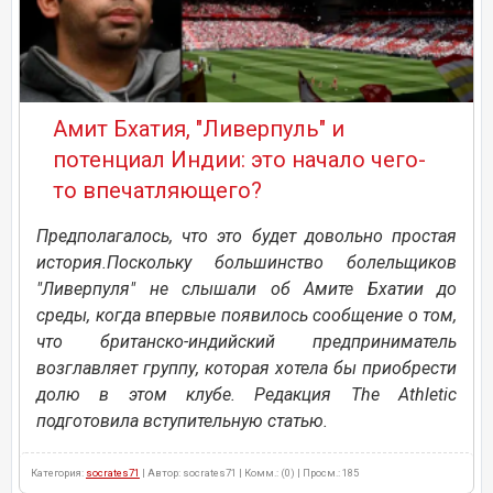
Амит Бхатия, "Ливерпуль" и
потенциал Индии: это начало чего-
то впечатляющего?
Предполагалось, что это будет довольно простая
история.Поскольку большинство болельщиков
"Ливерпуля" не слышали об Амите Бхатии до
среды, когда впервые появилось сообщение о том,
что британско-индийский предприниматель
возглавляет группу, которая хотела бы приобрести
долю в этом клубе. Редакция The Athletic
подготовила вступительную статью.
Категория:
socrates71
| Автор: socrates71 | Комм.: (0) | Просм.: 185