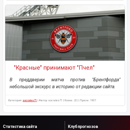
"Красные" принимают "Пчел"
В преддверии матча против "Брентфорда"
небольшой экскурс в историю от редакции сайта.
Категория:
socrates71
| Автор: socrates71 | Комм.: (0) | Просм.: 1907
Статистика сайта
Клуб прогнозов