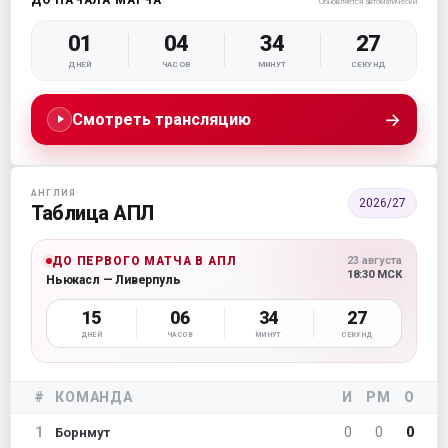
Обновляется автоматически
01
04
34
26
ДНЕЙ
ЧАСОВ
МИНУТ
СЕКУНД
→
Смотреть трансляцию
АНГЛИЯ
2026/27
Таблица АПЛ
ДО ПЕРВОГО МАТЧА В АПЛ
23 августа
18:30 МСК
Ньюкасл — Ливерпуль
15
06
34
26
ДНЕЙ
ЧАСОВ
МИНУТ
СЕКУНД
#
КОМАНДА
И
РМ
О
1
0
0
0
Борнмут