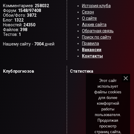
Комментариев:
258032
История клуба
Форум:
1548/97408
Сезон
Обои/Фото:
3872
О сайте
Блог:
1322
Архив сайта
Новостей:
24350
Файлов:
398
Обратная связь
Тестов:
1
Поиск по сайту
Правила
Нашему сайту -
7004
дней
Вакансии
Контакты
Клуб прогнозов
Статистика
Этот сайт
использует
файлы cookies
для более
комфортной
работы
пользователя.
Продолжая
просмотр
страниц сайта,