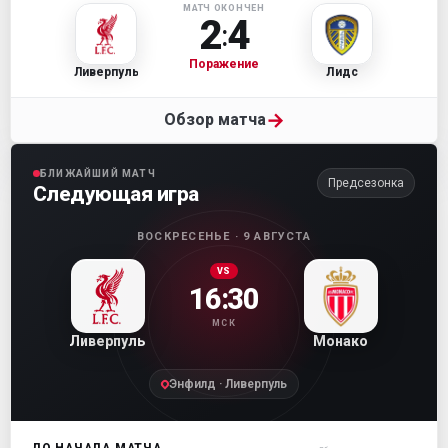
МАТЧ ОКОНЧЕН
2
4
:
Поражение
Ливерпуль
Лидс
→
Обзор матча
БЛИЖАЙШИЙ МАТЧ
Предсезонка
Следующая игра
ВОСКРЕСЕНЬЕ · 9 АВГУСТА
VS
16:30
МСК
Ливерпуль
Монако
Энфилд · Ливерпуль
ДО НАЧАЛА МАТЧА