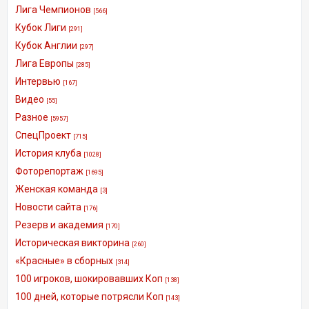
Лига Чемпионов
[566]
Кубок Лиги
[291]
Кубок Англии
[297]
Лига Европы
[285]
Интервью
[167]
Видео
[55]
Разное
[5957]
СпецПроект
[715]
История клуба
[1028]
Фоторепортаж
[1695]
Женская команда
[3]
Новости сайта
[176]
Резерв и академия
[170]
Историческая викторина
[260]
«Красные» в сборных
[314]
100 игроков, шокировавших Коп
[138]
100 дней, которые потрясли Коп
[143]