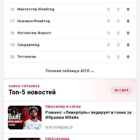
16
0
0
0
Манчестер Юнайтед
17
0
0
0
Ньюкасл Юнайтед
18
0
0
0
Ноттингем Форест
19
0
0
0
Сандерленд
20
0
0
0
Тоттенхэм
→
Полная таблица АПЛ
САМОЕ ЧИТАЕМОЕ
Топ-5 новостей
ЗА 3 ДНЯ
ТРАНСФЕРЫ И СЛУХИ
ML
Романо: «Ливерпуль» лидирует в гонке за
Ибраима Мбайе
08.08.2026
284
0
ПРЕДСЕЗОНКА