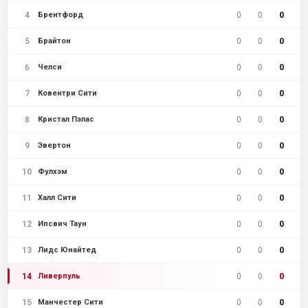
4
0
0
0
Брентфорд
5
0
0
0
Брайтон
6
0
0
0
Челси
7
0
0
0
Ковентри Сити
8
0
0
0
Кристал Пэлас
9
0
0
0
Эвертон
10
0
0
0
Фулхэм
11
0
0
0
Халл Сити
12
0
0
0
Ипсвич Таун
13
0
0
0
Лидс Юнайтед
14
0
0
0
Ливерпуль
15
0
0
0
Манчестер Сити