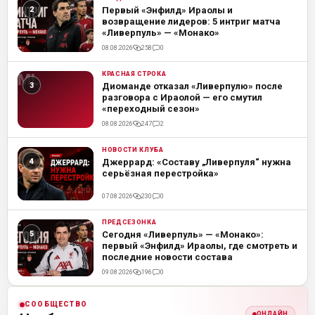
ML
Первый «Энфилд» Ираолы и
возвращение лидеров: 5 интриг матча
«Ливерпуль» — «Монако»
08.08.2026
258
0
КРАСНАЯ СТРОКА
ML
Диоманде отказал «Ливерпулю» после
разговора с Ираолой — его смутил
«переходный сезон»
08.08.2026
247
2
НОВОСТИ КЛУБА
ML
Джеррард: «Составу „Ливерпуля“ нужна
серьёзная перестройка»
07.08.2026
230
0
ПРЕДСЕЗОНКА
ML
Сегодня «Ливерпуль» — «Монако»:
первый «Энфилд» Ираолы, где смотреть и
последние новости состава
09.08.2026
196
0
СООБЩЕСТВО
ОНЛАЙН