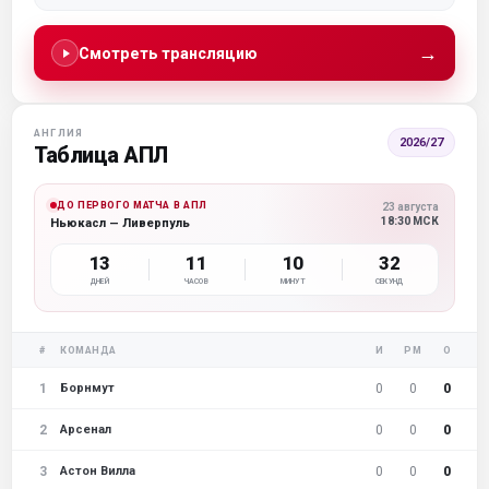
→
Смотреть трансляцию
АНГЛИЯ
2026/27
Таблица АПЛ
ДО ПЕРВОГО МАТЧА В АПЛ
23 августа
18:30 МСК
Ньюкасл — Ливерпуль
13
11
10
31
ДНЕЙ
ЧАСОВ
МИНУТ
СЕКУНД
#
КОМАНДА
И
РМ
О
1
0
0
0
Борнмут
2
0
0
0
Арсенал
3
0
0
0
Астон Вилла