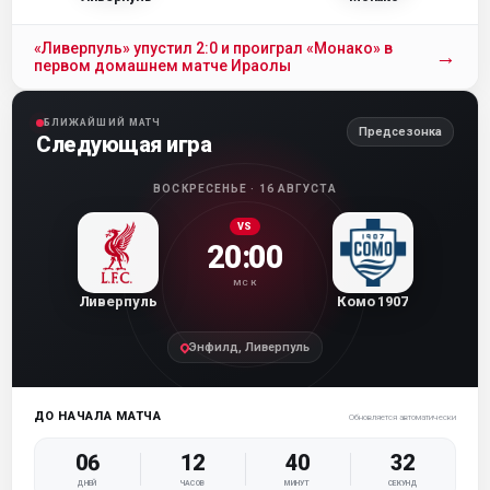
«Ливерпуль» упустил 2:0 и проиграл «Монако» в
→
первом домашнем матче Ираолы
БЛИЖАЙШИЙ МАТЧ
Предсезонка
Следующая игра
ВОСКРЕСЕНЬЕ · 16 АВГУСТА
VS
20:00
МСК
Ливерпуль
Комо 1907
Энфилд, Ливерпуль
ДО НАЧАЛА МАТЧА
Обновляется автоматически
06
12
40
31
ДНЕЙ
ЧАСОВ
МИНУТ
СЕКУНД