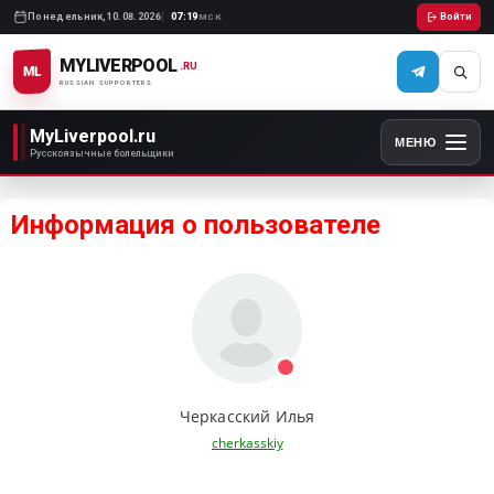
Понедельник,
10.08.2026
07:19
Войти
МСК
MYLIVERPOOL
.RU
ML
RUSSIAN SUPPORTERS
MyLiverpool.ru
МЕНЮ
Русскоязычные болельщики
Информация о пользователе
Черкасский Илья
cherkasskiy