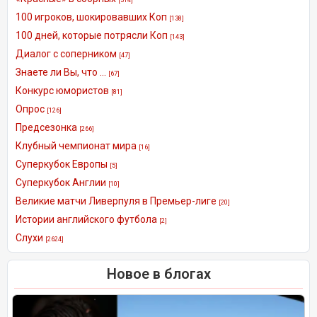
100 игроков, шокировавших Коп
[138]
100 дней, которые потрясли Коп
[143]
Диалог с соперником
[47]
Знаете ли Вы, что ...
[67]
Конкурс юмористов
[81]
Опрос
[126]
Предсезонка
[266]
Клубный чемпионат мира
[16]
Суперкубок Европы
[5]
Суперкубок Англии
[10]
Великие матчи Ливерпуля в Премьер-лиге
[20]
Истории английского футбола
[2]
Слухи
[2624]
Новое в блогах