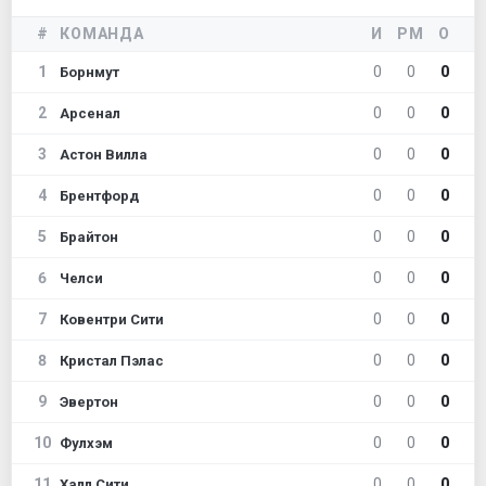
#
КОМАНДА
И
РМ
О
1
0
0
0
Борнмут
2
0
0
0
Арсенал
3
0
0
0
Астон Вилла
4
0
0
0
Брентфорд
5
0
0
0
Брайтон
6
0
0
0
Челси
7
0
0
0
Ковентри Сити
8
0
0
0
Кристал Пэлас
9
0
0
0
Эвертон
10
0
0
0
Фулхэм
11
0
0
0
Халл Сити