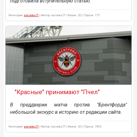
подготовила вступительную статью.
Категория:
socrates71
| Автор: socrates71 | Комм.: (0) | Просм.: 177
"Красные" принимают "Пчел"
В преддверии матча против "Брентфорда"
небольшой экскурс в историю от редакции сайта.
Категория:
socrates71
| Автор: socrates71 | Комм.: (0) | Просм.: 1903