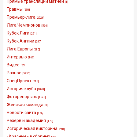
Прямые трансляции матчей
[1]
Травмы
[558]
Премьер-лига
[2926]
Лига Чемпионов
[566]
Кубок Лиги
[291]
Кубок Англии
[297]
Лига Европы
[285]
Интервью
[167]
Видео
[55]
Разное
[5955]
СпецПроект
[715]
История клуба
[1028]
Фоторепортаж
[1695]
Женская команда
[3]
Новости сайта
[176]
Резерв и академия
[170]
Историческая викторина
[260]
«Красные» в сборных
[314]