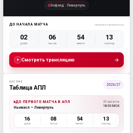
Энфилд · Ливерпуль
ДО НАЧАЛА МАТЧА
Обновляется автоматически
02
06
54
12
ДНЕЙ
ЧАСОВ
МИНУТ
СЕКУНД
→
Смотреть трансляцию
АНГЛИЯ
2026/27
Таблица АПЛ
ДО ПЕРВОГО МАТЧА В АПЛ
23 августа
18:30 МСК
Ньюкасл — Ливерпуль
16
08
54
12
ДНЕЙ
ЧАСОВ
МИНУТ
СЕКУНД