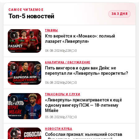
САМОЕ ЧИТАЕМОЕ
ЗА 3 ДНЯ
Топ-5 новостей
ТРАВМЫ
ML
Кто вернётся к «Монако»: полный
лазарет «Ливерпуля»
04.08.2026
228
0
АНАЛИТИКА / ОБСУЖДЕНИЕ
ML
Пять вингеров и один ван Дейк: не
перепутал ли «Ливерпуль» приоритеты?
06.08.2026
204
0
ТРАНСФЕРЫ И СЛУХИ
ML
«Ливерпуль» присматривается к ещё
одному вингеру ПСЖ — 18-летнему
Мбайе
05.08.2026
170
0
НОВОСТИ КЛУБА
ML
Собослаи признал: нынешний состав