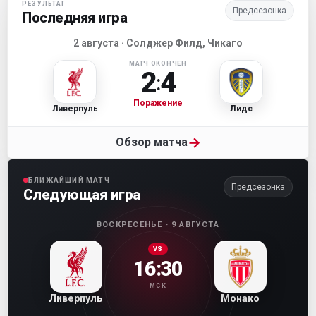
РЕЗУЛЬТАТ
Предсезонка
Последняя игра
2 августа · Солджер Филд, Чикаго
МАТЧ ОКОНЧЕН
2
4
:
Поражение
Ливерпуль
Лидс
→
Обзор матча
БЛИЖАЙШИЙ МАТЧ
Предсезонка
Следующая игра
ВОСКРЕСЕНЬЕ · 9 АВГУСТА
VS
16:30
МСК
Ливерпуль
Монако