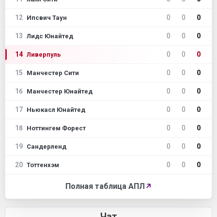
12
0
0
0
Ипсвич Таун
13
0
0
0
Лидс Юнайтед
14
0
0
0
Ливерпуль
15
0
0
0
Манчестер Сити
16
0
0
0
Манчестер Юнайтед
17
0
0
0
Ньюкасл Юнайтед
18
0
0
0
Ноттингем Форест
19
0
0
0
Сандерленд
20
0
0
0
Тоттенхэм
Полная таблица АПЛ
↗
Чат