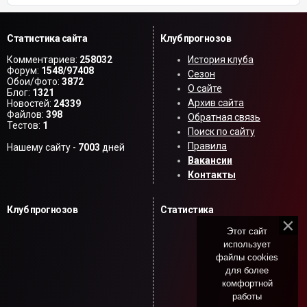
Статистика сайта
Клуб прогнозов
Комментариев:
258032
История клуба
Форум:
1548/97408
Сезон
Обои/Фото:
3872
О сайте
Блог:
1321
Архив сайта
Новостей:
24339
Файлов:
398
Обратная связь
Тестов:
1
Поиск по сайту
Правила
Нашему сайту -
7003
дней
Вакансии
Контакты
Клуб прогнозов
Статистика
Этот сайт
использует
файлы cookies
для более
комфортной
работы