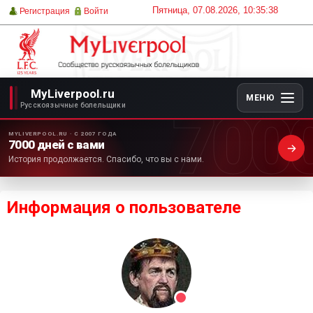
Пятница, 07.08.2026, 10:35:38
Регистрация
Войти
MyLiverpool.ru
МЕНЮ
700
Русскоязычные болельщики
MYLIVERPOOL.RU · С 2007 ГОДА
7000 дней с вами
История продолжается. Спасибо, что вы с нами.
Информация о пользователе