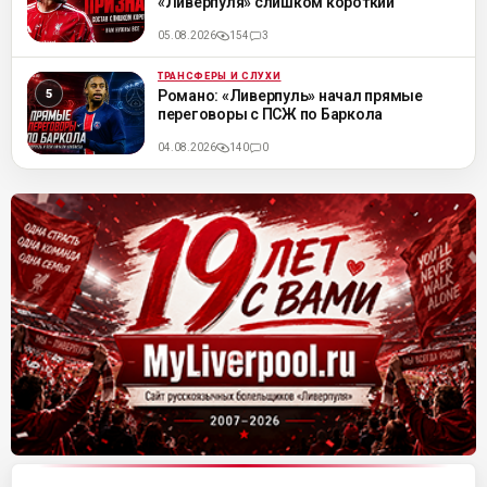
«Ливерпуля» слишком короткий
05.08.2026
154
3
ТРАНСФЕРЫ И СЛУХИ
ML
Романо: «Ливерпуль» начал прямые
переговоры с ПСЖ по Баркола
04.08.2026
140
0
Матч-центр «Ливерпуля»