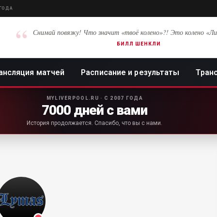
 ГОДА
“
Снимай повязку! Что значит «твоё колено»?! Это колено «Ли
БИЛЛ ШЕНКЛИ
ансляция матчей
Расписание и результаты
Тран
MYLIVERPOOL.RU · С 2007 ГОДА
7000 дней с вами
История продолжается. Спасибо, что вы с нами.