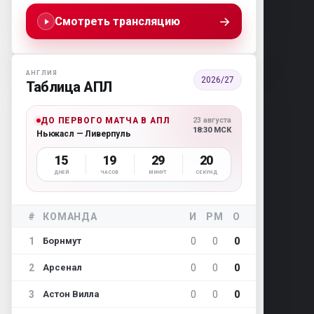
→
Смотреть трансляцию
АНГЛИЯ
2026/27
Таблица АПЛ
ДО ПЕРВОГО МАТЧА В АПЛ
23 августа
18:30 МСК
Ньюкасл — Ливерпуль
15
19
29
19
ДНЕЙ
ЧАСОВ
МИНУТ
СЕКУНД
#
КОМАНДА
И
РМ
О
1
0
0
0
Борнмут
2
0
0
0
Арсенал
3
0
0
0
Астон Вилла