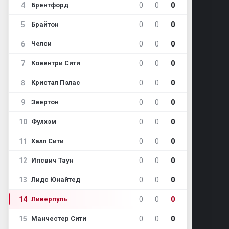
4
0
0
0
Брентфорд
5
0
0
0
Брайтон
6
0
0
0
Челси
7
0
0
0
Ковентри Сити
8
0
0
0
Кристал Пэлас
9
0
0
0
Эвертон
10
0
0
0
Фулхэм
11
0
0
0
Халл Сити
12
0
0
0
Ипсвич Таун
13
0
0
0
Лидс Юнайтед
14
0
0
0
Ливерпуль
15
0
0
0
Манчестер Сити