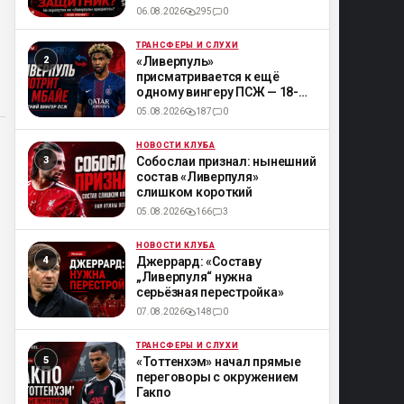
06.08.2026
295
0
ТРАНСФЕРЫ И СЛУХИ
ML
«Ливерпуль»
присматривается к ещё
одному вингеру ПСЖ — 18-
летнему Мбайе
05.08.2026
187
0
НОВОСТИ КЛУБА
ML
Собослаи признал: нынешний
состав «Ливерпуля»
слишком короткий
05.08.2026
166
3
НОВОСТИ КЛУБА
ML
Джеррард: «Составу
„Ливерпуля“ нужна
серьёзная перестройка»
07.08.2026
148
0
ТРАНСФЕРЫ И СЛУХИ
ML
«Тоттенхэм» начал прямые
переговоры с окружением
Гакпо