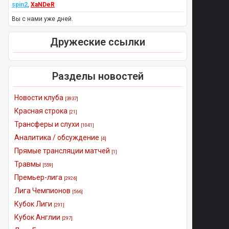
spin2
,
XaNDeR
Вы с нами уже дней.
Дружеские ссылки
Разделы новостей
Новости клуба
[3937]
Красная строка
[21]
Трансферы и слухи
[1041]
Аналитика / обсуждение
[4]
Прямые трансляции матчей
[1]
Травмы
[559]
Премьер-лига
[2926]
Лига Чемпионов
[566]
Кубок Лиги
[291]
Кубок Англии
[297]