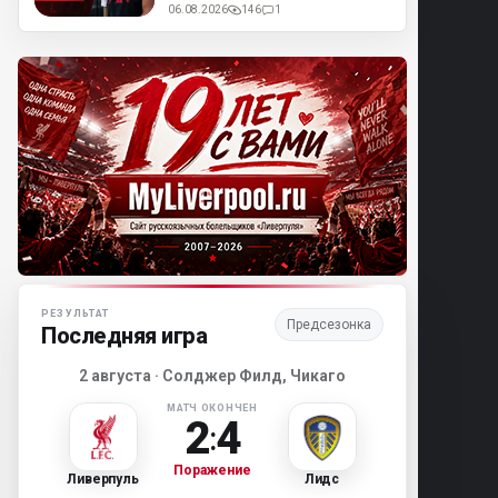
06.08.2026
146
1
Матч-центр «Ливерпуля»
РЕЗУЛЬТАТ
Предсезонка
Последняя игра
2 августа · Солджер Филд, Чикаго
МАТЧ ОКОНЧЕН
2
4
:
Поражение
Ливерпуль
Лидс