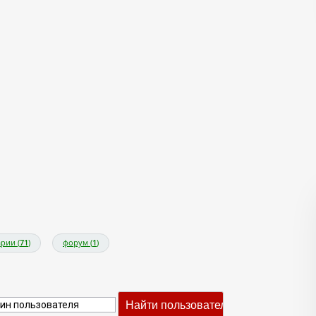
рии (
71
)
форум (
1
)