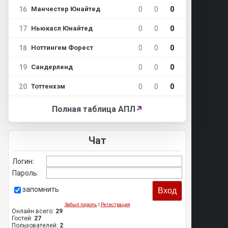
16
0
0
0
Манчестер Юнайтед
17
0
0
0
Ньюкасл Юнайтед
18
0
0
0
Ноттингем Форест
19
0
0
0
Сандерленд
20
0
0
0
Тоттенхэм
Полная таблица АПЛ
↗
Чат
Логин:
Пароль:
запомнить
Забыл пароль
|
Регистрация
Онлайн всего:
29
Гостей:
27
Пользователей:
2