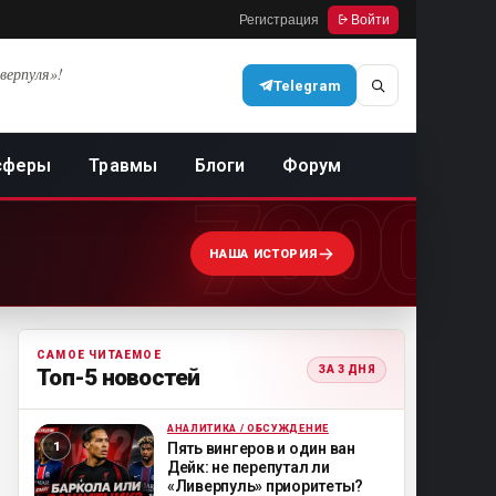
Регистрация
Войти
верпуля»!
Telegram
сферы
Травмы
Блоги
Форум
7000
НАША ИСТОРИЯ
САМОЕ ЧИТАЕМОЕ
ЗА 3 ДНЯ
Топ-5 новостей
АНАЛИТИКА / ОБСУЖДЕНИЕ
ML
Пять вингеров и один ван
Дейк: не перепутал ли
«Ливерпуль» приоритеты?