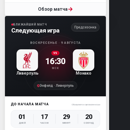
→
Обзор матча
БЛИЖАЙШИЙ МАТЧ
Предсезонка
Следующая игра
ВОСКРЕСЕНЬЕ · 9 АВГУСТА
VS
16:30
МСК
Ливерпуль
Монако
Энфилд · Ливерпуль
ДО НАЧАЛА МАТЧА
Обновляется автоматически
01
17
29
19
ДНЕЙ
ЧАСОВ
МИНУТ
СЕКУНД