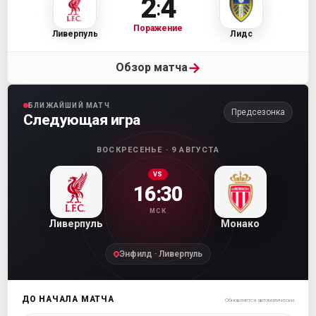
2
4
:
Поражение
Ливерпуль
Лидс
→
Обзор матча
БЛИЖАЙШИЙ МАТЧ
Предсезонка
Следующая игра
ВОСКРЕСЕНЬЕ · 9 АВГУСТА
VS
16:30
МСК
Ливерпуль
Монако
Энфилд · Ливерпуль
ДО НАЧАЛА МАТЧА
Обновляется автоматически