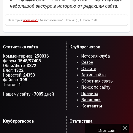
небольшой экскурс в историю от редакции сайта.
Категория:
socrates71
| Автор: socrates71 | Комм.: (0) | Просм.: 1908
Статистика сайта
Клуб прогнозов
Комментариев:
258036
История клуба
Форум:
1548/97408
Сезон
Обои/Фото:
3872
О сайте
Блог:
1322
Архив сайта
Новостей:
24353
Файлов:
398
Обратная связь
Тестов:
1
Поиск по сайту
Правила
Нашему сайту -
7005
дней
Вакансии
Контакты
Клуб прогнозов
Статистика
Этот сайт