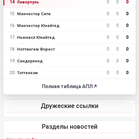
14
0
0
0
Ливерпуль
15
0
0
0
Манчестер Сити
16
0
0
0
Манчестер Юнайтед
17
0
0
0
Ньюкасл Юнайтед
18
0
0
0
Ноттингем Форест
19
0
0
0
Сандерленд
20
0
0
0
Тоттенхэм
Полная таблица АПЛ
↗
Дружеские ссылки
Разделы новостей