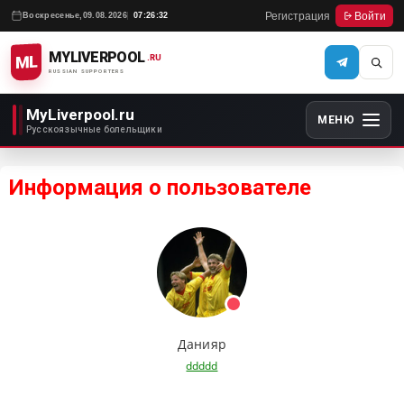
Регистрация
Войти
Воскресенье,
09.08.2026
07:26:32
MYLIVERPOOL
ML
.RU
RUSSIAN SUPPORTERS
MyLiverpool.ru
МЕНЮ
Русскоязычные болельщики
Информация о пользователе
Данияр
ddddd