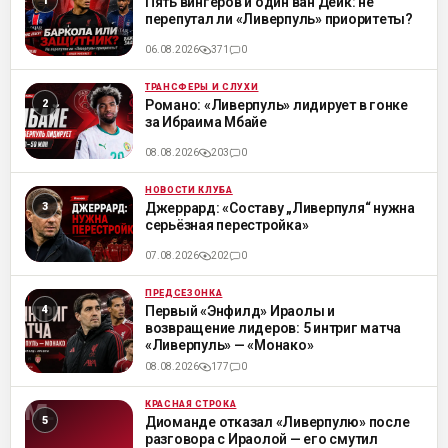
Пять вингеров и один ван Дейк: не
перепутал ли «Ливерпуль» приоритеты?
06.08.2026
371
0
ТРАНСФЕРЫ И СЛУХИ
ML
Романо: «Ливерпуль» лидирует в гонке
за Ибраима Мбайе
08.08.2026
203
0
НОВОСТИ КЛУБА
ML
Джеррард: «Составу „Ливерпуля“ нужна
серьёзная перестройка»
07.08.2026
202
0
ПРЕДСЕЗОНКА
ML
Первый «Энфилд» Ираолы и
возвращение лидеров: 5 интриг матча
«Ливерпуль» — «Монако»
08.08.2026
177
0
КРАСНАЯ СТРОКА
ML
Диоманде отказал «Ливерпулю» после
разговора с Ираолой — его смутил