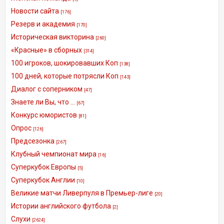
Новости сайта
[176]
Резерв и академия
[170]
Историческая викторина
[260]
«Красные» в сборных
[314]
100 игроков, шокировавших Коп
[138]
100 дней, которые потрясли Коп
[143]
Диалог с соперником
[47]
Знаете ли Вы, что ...
[67]
Конкурс юмористов
[81]
Опрос
[126]
Предсезонка
[267]
Клубный чемпионат мира
[16]
Суперкубок Европы
[5]
Суперкубок Англии
[10]
Великие матчи Ливерпуля в Премьер-лиге
[20]
Истории английского футбола
[2]
Слухи
[2624]