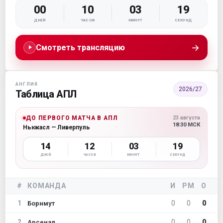
00
10
03
18
ДНЕЙ
ЧАСОВ
МИНУТ
СЕКУНД
→
Смотреть трансляцию
АНГЛИЯ
2026/27
Таблица АПЛ
ДО ПЕРВОГО МАТЧА В АПЛ
23 августа
18:30 МСК
Ньюкасл — Ливерпуль
14
12
03
18
ДНЕЙ
ЧАСОВ
МИНУТ
СЕКУНД
#
КОМАНДА
И
РМ
О
1
0
0
0
Борнмут
2
0
0
0
Арсенал