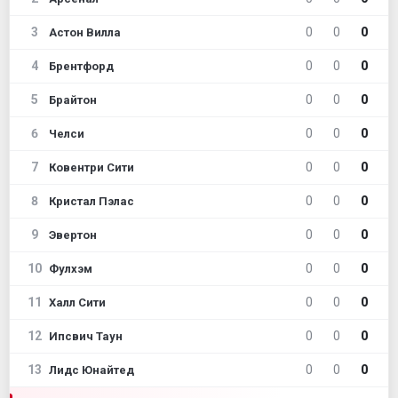
3
0
0
0
Астон Вилла
4
0
0
0
Брентфорд
5
0
0
0
Брайтон
6
0
0
0
Челси
7
0
0
0
Ковентри Сити
8
0
0
0
Кристал Пэлас
9
0
0
0
Эвертон
10
0
0
0
Фулхэм
11
0
0
0
Халл Сити
12
0
0
0
Ипсвич Таун
13
0
0
0
Лидс Юнайтед