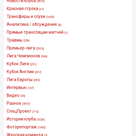
Новости клуба
[3937]
Красная строка
[21]
Трансферы и слухи
[1045]
Аналитика / обсуждение
[4]
Прямые трансляции матчей
[1]
Травмы
[559]
Премьер-лига
[2926]
Лига Чемпионов
[566]
Кубок Лиги
[291]
Кубок Англии
[297]
Лига Европы
[285]
Интервью
[167]
Видео
[55]
Разное
[5957]
СпецПроект
[715]
История клуба
[1028]
Фоторепортаж
[1695]
Женская команда
[3]