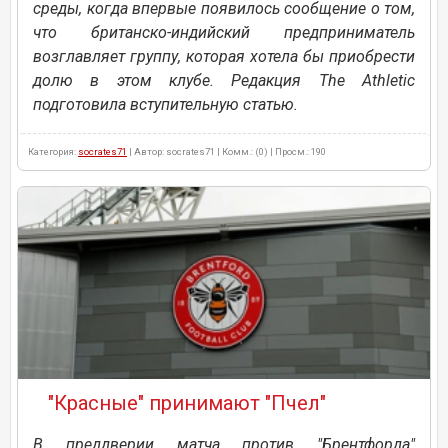
среды, когда впервые появилось сообщение о том,
что британско-индийский предприниматель
возглавляет группу, которая хотела бы приобрести
долю в этом клубе. Редакция The Athletic
подготовила вступительную статью.
Категория:
socrates71
| Автор: socrates71 | Комм.: (0) | Просм.: 190
"Красные" принимают "Пчел"
В преддверии матча против "Брентфорда"