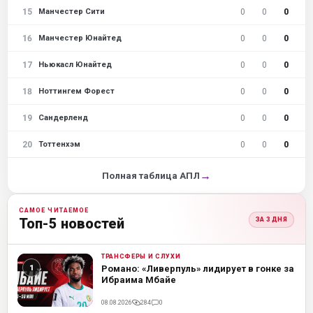
15
0
0
0
Манчестер Сити
16
0
0
0
Манчестер Юнайтед
17
0
0
0
Ньюкасл Юнайтед
18
0
0
0
Ноттингем Форест
19
0
0
0
Сандерленд
20
0
0
0
Тоттенхэм
→
Полная таблица АПЛ
САМОЕ ЧИТАЕМОЕ
Топ-5 новостей
ЗА 3 ДНЯ
ТРАНСФЕРЫ И СЛУХИ
ML
Романо: «Ливерпуль» лидирует в гонке за
Ибраима Мбайе
08.08.2026
284
0