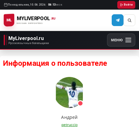
Понедельник,
10.08.2026
08:13
Войти
МСК
MYLIVERPOOL
.RU
ML
RUSSIAN SUPPORTERS
MyLiverpool.ru
МЕНЮ
Русскоязычные болельщики
Информация о пользователе
Андрей
petruccio