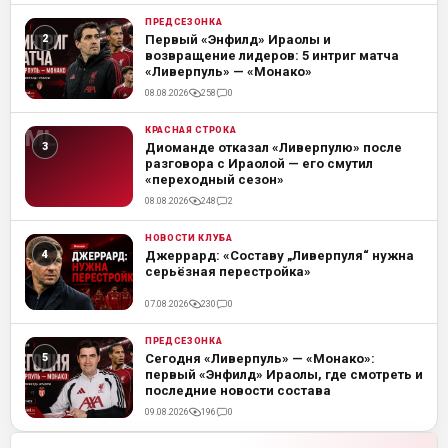
ПРЕДСЕЗОНКА
ML
Первый «Энфилд» Ираолы и
возвращение лидеров: 5 интриг матча
«Ливерпуль» — «Монако»
08.08.2026
258
0
КРАСНАЯ СТРОКА
ML
Диоманде отказал «Ливерпулю» после
разговора с Ираолой — его смутил
«переходный сезон»
08.08.2026
248
2
НОВОСТИ КЛУБА
ML
Джеррард: «Составу „Ливерпуля“ нужна
серьёзная перестройка»
07.08.2026
230
0
ПРЕДСЕЗОНКА
ML
Сегодня «Ливерпуль» — «Монако»:
первый «Энфилд» Ираолы, где смотреть и
последние новости состава
09.08.2026
196
0