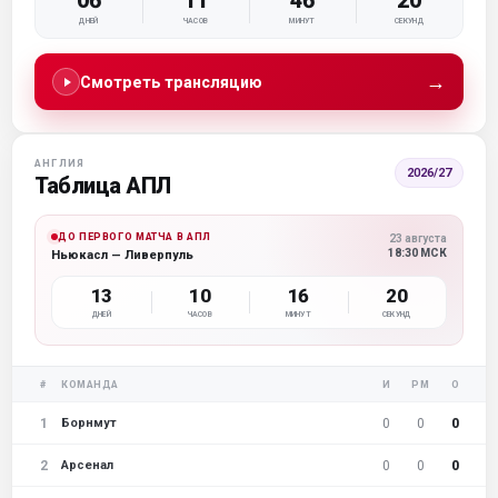
06
11
46
19
ДНЕЙ
ЧАСОВ
МИНУТ
СЕКУНД
→
Смотреть трансляцию
АНГЛИЯ
2026/27
Таблица АПЛ
ДО ПЕРВОГО МАТЧА В АПЛ
23 августа
18:30 МСК
Ньюкасл — Ливерпуль
13
10
16
19
ДНЕЙ
ЧАСОВ
МИНУТ
СЕКУНД
#
КОМАНДА
И
РМ
О
1
0
0
0
Борнмут
2
0
0
0
Арсенал