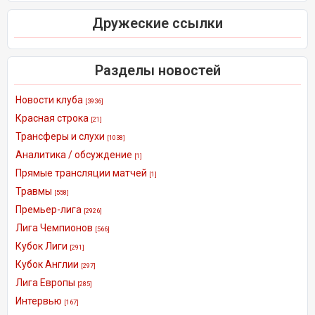
Дружеские ссылки
Разделы новостей
Новости клуба
[3936]
Красная строка
[21]
Трансферы и слухи
[1038]
Аналитика / обсуждение
[1]
Прямые трансляции матчей
[1]
Травмы
[558]
Премьер-лига
[2926]
Лига Чемпионов
[566]
Кубок Лиги
[291]
Кубок Англии
[297]
Лига Европы
[285]
Интервью
[167]