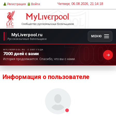
Четверг, 06.08.2026, 21:14:18
Регистрация
Войти
MyLiverpool.ru
МЕНЮ
700
Русскоязычные болельщики
MYLIVERPOOL.RU · С 2007 ГОДА
7000 дней с вами
История продолжается. Спасибо, что вы с нами.
Информация о пользователе