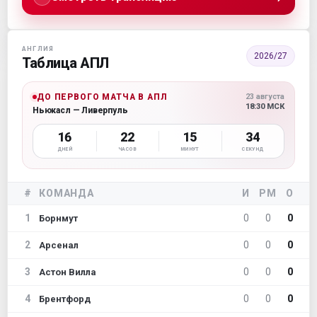
АНГЛИЯ
2026/27
Таблица АПЛ
ДО ПЕРВОГО МАТЧА В АПЛ
23 августа
18:30 МСК
Ньюкасл — Ливерпуль
16
22
15
33
ДНЕЙ
ЧАСОВ
МИНУТ
СЕКУНД
#
КОМАНДА
И
РМ
О
1
0
0
0
Борнмут
2
0
0
0
Арсенал
3
0
0
0
Астон Вилла
4
0
0
0
Брентфорд