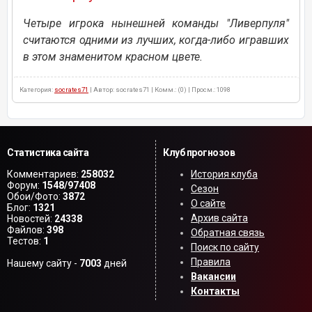
Четыре игрока нынешней команды "Ливерпуля"
считаются одними из лучших, когда-либо игравших
в этом знаменитом красном цвете.
Категория:
socrates71
| Автор: socrates71 | Комм.: (0) | Просм.: 1098
Статистика сайта
Клуб прогнозов
Комментариев:
258032
История клуба
Форум:
1548/97408
Сезон
Обои/Фото:
3872
О сайте
Блог:
1321
Архив сайта
Новостей:
24338
Файлов:
398
Обратная связь
Тестов:
1
Поиск по сайту
Правила
Нашему сайту -
7003
дней
Вакансии
Контакты