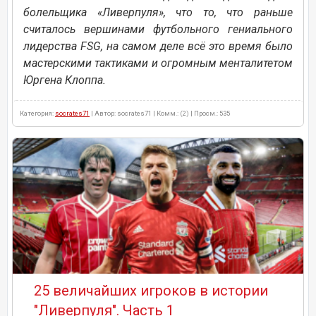
болельщика «Ливерпуля», что то, что раньше
считалось вершинами футбольного гениального
лидерства FSG, на самом деле всё это время было
мастерскими тактиками и огромным менталитетом
Юргена Клоппа.
Категория:
socrates71
| Автор: socrates71 | Комм.: (2) | Просм.: 535
25 величайших игроков в истории
"Ливерпуля". Часть 1