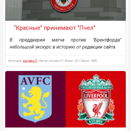
"Красные" принимают "Пчел"
В преддверии матча против "Брентфорда"
небольшой экскурс в историю от редакции сайта.
Категория:
socrates71
| Автор: socrates71 | Комм.: (0) | Просм.: 1899