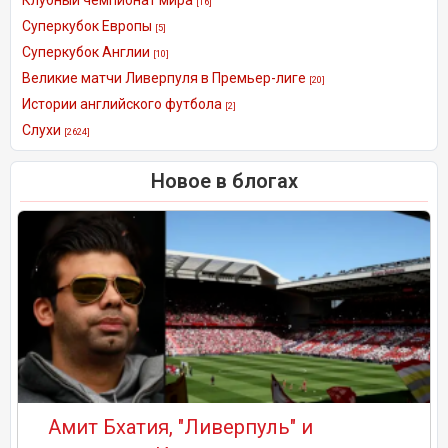
[16]
Суперкубок Европы
[5]
Суперкубок Англии
[10]
Великие матчи Ливерпуля в Премьер-лиге
[20]
Истории английского футбола
[2]
Слухи
[2624]
Новое в блогах
Амит Бхатия, "Ливерпуль" и