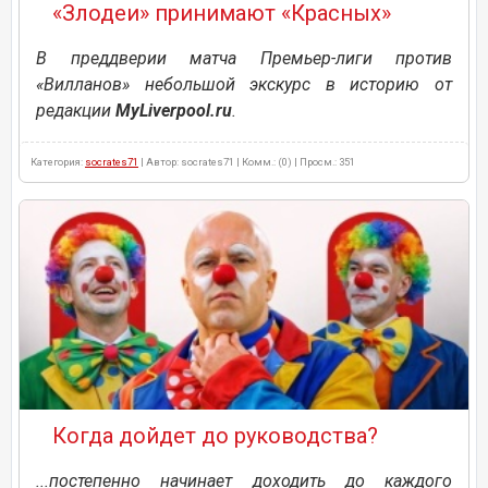
«Злодеи» принимают «Красных»
В преддверии матча Премьер-лиги против
«Вилланов» небольшой экскурс в историю от
редакции
MyLiverpool.ru
.
Категория:
socrates71
| Автор: socrates71 | Комм.: (0) | Просм.: 351
Когда дойдет до руководства?
...постепенно начинает доходить до каждого