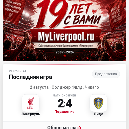
Матч-центр «Ливерпуля»
РЕЗУЛЬТАТ
Предсезонка
Последняя игра
2 августа · Солджер Филд, Чикаго
МАТЧ ОКОНЧЕН
2
4
:
Поражение
Ливерпуль
Лидс
→
Обзор матча