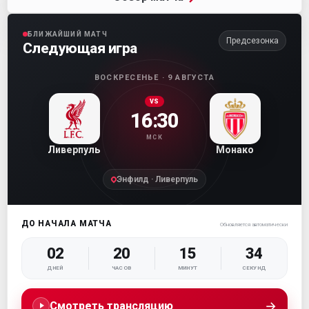
БЛИЖАЙШИЙ МАТЧ
Предсезонка
Следующая игра
ВОСКРЕСЕНЬЕ · 9 АВГУСТА
VS
16:30
МСК
Ливерпуль
Монако
Энфилд · Ливерпуль
ДО НАЧАЛА МАТЧА
Обновляется автоматически
02
20
15
33
ДНЕЙ
ЧАСОВ
МИНУТ
СЕКУНД
→
Смотреть трансляцию