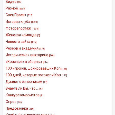
Видео
[55]
Разное
[5955]
СпецПроект
[715]
История клуба
[1028]
Фоторепортаж
[1695]
Женская команда
[3]
Новости сайта
[176]
Резерв и академия
[170]
Историческая викторина
[260]
«Красные» в сборных
[314]
100 игроков, шокировавших Коп
[138]
100 дней, которые потрясли Коп
[143]
Диалог с соперником
[47]
Знаете ли Вы, что ...
[67]
Конкурс юмористов
[81]
Опрос
[126]
Предсезонка
[266]
Клубный чемпионат мира