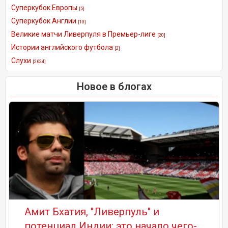
Суперкубок Европы
[5]
Суперкубок Англии
[10]
Великие матчи Ливерпуля в Премьер-лиге
[20]
Истории английского футбола
[2]
Слухи
[2624]
Новое в блогах
Амит Бхатия, "Ливерпуль" и
потенциал Индии: это начало чего-