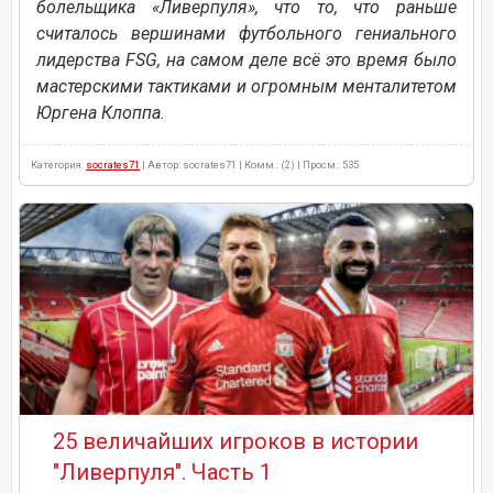
болельщика «Ливерпуля», что то, что раньше
считалось вершинами футбольного гениального
лидерства FSG, на самом деле всё это время было
мастерскими тактиками и огромным менталитетом
Юргена Клоппа.
Категория:
socrates71
| Автор: socrates71 | Комм.: (2) | Просм.: 535
25 величайших игроков в истории
"Ливерпуля". Часть 1