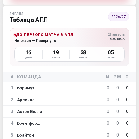
АНГЛИЯ
2026/27
Таблица АПЛ
ДО ПЕРВОГО МАТЧА В АПЛ
23 августа
18:30 МСК
Ньюкасл — Ливерпуль
16
19
38
04
ДНЕЙ
ЧАСОВ
МИНУТ
СЕКУНД
#
КОМАНДА
И
РМ
О
1
0
0
0
Борнмут
2
0
0
0
Арсенал
3
0
0
0
Астон Вилла
4
0
0
0
Брентфорд
5
0
0
0
Брайтон