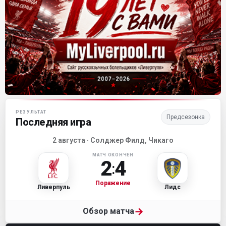
Матч-центр «Ливерпуля»
РЕЗУЛЬТАТ
Предсезонка
Последняя игра
2 августа · Солджер Филд, Чикаго
МАТЧ ОКОНЧЕН
2
4
:
Поражение
Ливерпуль
Лидс
→
Обзор матча