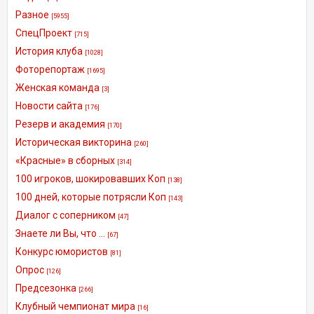
Разное
[5955]
СпецПроект
[715]
История клуба
[1028]
Фоторепортаж
[1695]
Женская команда
[3]
Новости сайта
[176]
Резерв и академия
[170]
Историческая викторина
[260]
«Красные» в сборных
[314]
100 игроков, шокировавших Коп
[138]
100 дней, которые потрясли Коп
[143]
Диалог с соперником
[47]
Знаете ли Вы, что ...
[67]
Конкурс юмористов
[81]
Опрос
[126]
Предсезонка
[266]
Клубный чемпионат мира
[16]