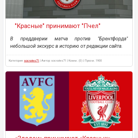
"Красные" принимают "Пчел"
В преддверии матча против "Брентфорда"
небольшой экскурс в историю от редакции сайта.
Категория:
socrates71
| Автор: socrates71 | Комм.: (0) | Просм.: 1900