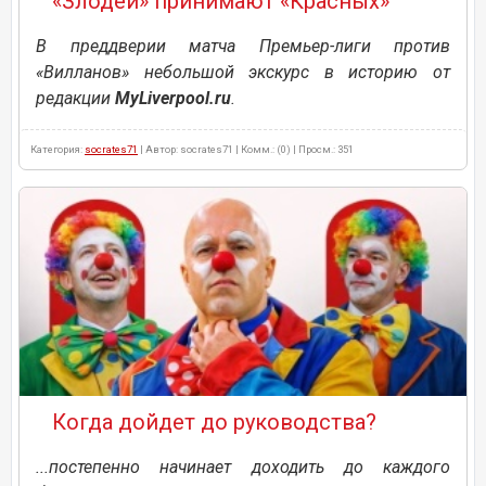
«Злодеи» принимают «Красных»
В преддверии матча Премьер-лиги против
«Вилланов» небольшой экскурс в историю от
редакции
MyLiverpool.ru
.
Категория:
socrates71
| Автор: socrates71 | Комм.: (0) | Просм.: 351
Когда дойдет до руководства?
...постепенно начинает доходить до каждого