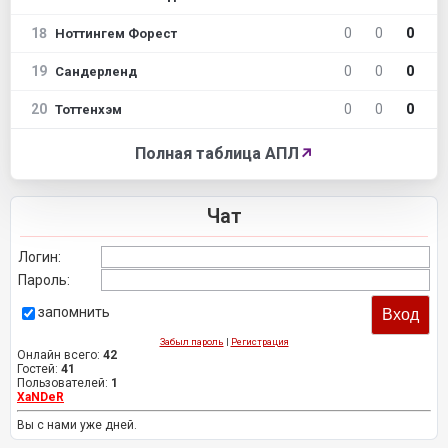
18
0
0
0
Ноттингем Форест
19
0
0
0
Сандерленд
20
0
0
0
Тоттенхэм
Полная таблица АПЛ
↗
Чат
Логин:
Пароль:
запомнить
Забыл пароль
|
Регистрация
Онлайн всего:
42
Гостей:
41
Пользователей:
1
XaNDeR
Вы с нами уже дней.