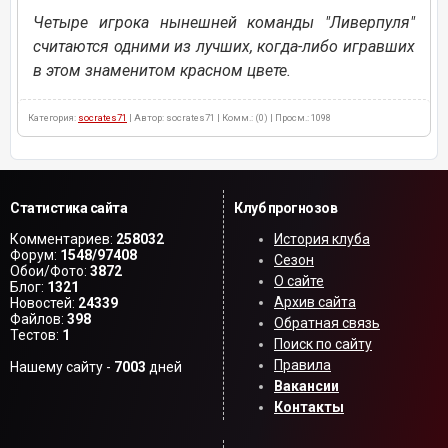
Четыре игрока нынешней команды "Ливерпуля"
считаются одними из лучших, когда-либо игравших
в этом знаменитом красном цвете.
Категория:
socrates71
| Автор: socrates71 | Комм.: (0) | Просм.: 1098
Статистика сайта
Клуб прогнозов
Комментариев:
258032
История клуба
Форум:
1548/97408
Сезон
Обои/Фото:
3872
О сайте
Блог:
1321
Архив сайта
Новостей:
24339
Файлов:
398
Обратная связь
Тестов:
1
Поиск по сайту
Правила
Нашему сайту -
7003
дней
Вакансии
Контакты