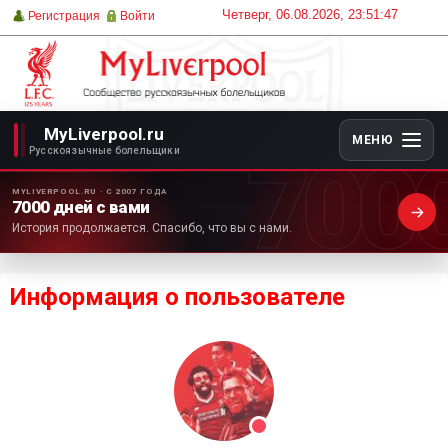
Четверг, 06.08.2026, 23:51:47
Регистрация
Войти
MyLiverpool.ru
МЕНЮ
700
Русскоязычные болельщики
MYLIVERPOOL.RU · С 2007 ГОДА
7000 дней с вами
История продолжается. Спасибо, что вы с нами.
Информация о пользователе