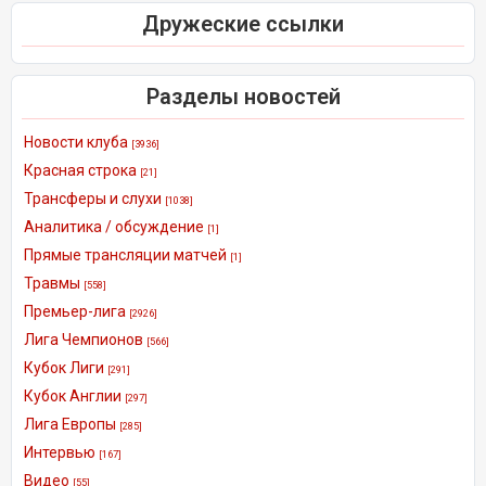
Дружеские ссылки
Разделы новостей
Новости клуба
[3936]
Красная строка
[21]
Трансферы и слухи
[1038]
Аналитика / обсуждение
[1]
Прямые трансляции матчей
[1]
Травмы
[558]
Премьер-лига
[2926]
Лига Чемпионов
[566]
Кубок Лиги
[291]
Кубок Англии
[297]
Лига Европы
[285]
Интервью
[167]
Видео
[55]