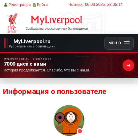
Четверг, 06.08.2026, 22:05:14
Регистрация
Войти
MyLiverpool.ru
МЕНЮ
700
Русскоязычные болельщики
MYLIVERPOOL.RU · С 2007 ГОДА
7000 дней с вами
История продолжается. Спасибо, что вы с нами.
Информация о пользователе