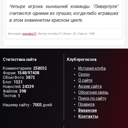
Четыре игрока нынешней команды "Ливерпуля"
считаются одними из лучших, когда-либо игравших
в этом знаменитом красном цвете.
Категория:
socrates71
| Автор: socrates71 | Комм.: (0) | Просм.: 1098
Статистика сайта
Клуб прогнозов
Комментариев:
258032
История клуба
Форум:
1548/97408
Сезон
Обои/Фото:
3872
О сайте
Блог:
1321
Архив сайта
Новостей:
24339
Файлов:
398
Обратная связь
Тестов:
1
Поиск по сайту
Правила
Нашему сайту -
7003
дней
Вакансии
Контакты