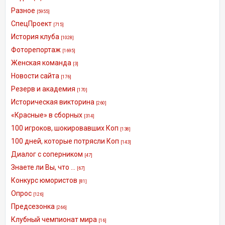
Разное
[5955]
СпецПроект
[715]
История клуба
[1028]
Фоторепортаж
[1695]
Женская команда
[3]
Новости сайта
[176]
Резерв и академия
[170]
Историческая викторина
[260]
«Красные» в сборных
[314]
100 игроков, шокировавших Коп
[138]
100 дней, которые потрясли Коп
[143]
Диалог с соперником
[47]
Знаете ли Вы, что ...
[67]
Конкурс юмористов
[81]
Опрос
[126]
Предсезонка
[266]
Клубный чемпионат мира
[16]