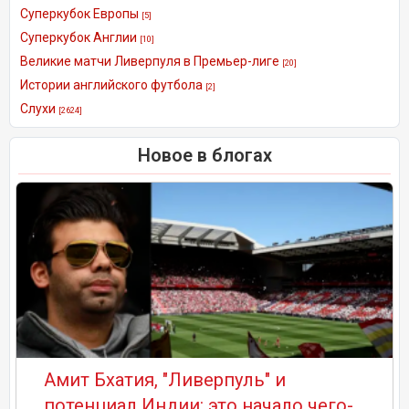
Суперкубок Европы
[5]
Суперкубок Англии
[10]
Великие матчи Ливерпуля в Премьер-лиге
[20]
Истории английского футбола
[2]
Слухи
[2624]
Новое в блогах
Амит Бхатия, "Ливерпуль" и
потенциал Индии: это начало чего-