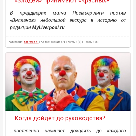
«Злодеи» принимают «Красных»
В преддверии матча Премьер-лиги против
«Вилланов» небольшой экскурс в историю от
редакции
MyLiverpool.ru
.
Категория:
socrates71
| Автор: socrates71 | Комм.: (0) | Просм.: 351
Когда дойдет до руководства?
...постепенно начинает доходить до каждого