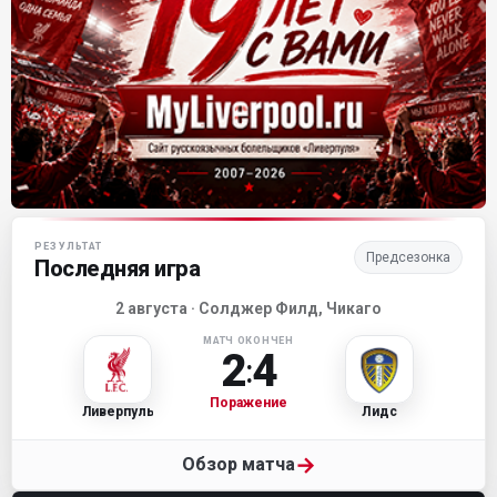
Матч-центр «Ливерпуля»
РЕЗУЛЬТАТ
Предсезонка
Последняя игра
2 августа · Солджер Филд, Чикаго
МАТЧ ОКОНЧЕН
2
4
:
Поражение
Ливерпуль
Лидс
→
Обзор матча