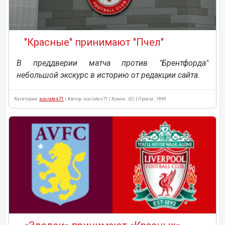
"Красные" принимают "Пчел"
В преддверии матча против "Брентфорда"
небольшой экскурс в историю от редакции сайта.
Категория:
socrates71
| Автор: socrates71 | Комм.: (0) | Просм.: 1899