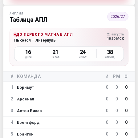
АНГЛИЯ
2026/27
Таблица АПЛ
ДО ПЕРВОГО МАТЧА В АПЛ
23 августа
18:30 МСК
Ньюкасл — Ливерпуль
16
21
24
37
ДНЕЙ
ЧАСОВ
МИНУТ
СЕКУНД
#
КОМАНДА
И
РМ
О
1
0
0
0
Борнмут
2
0
0
0
Арсенал
3
0
0
0
Астон Вилла
4
0
0
0
Брентфорд
5
0
0
0
Брайтон