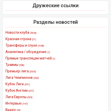
Дружеские ссылки
Разделы новостей
Новости клуба
[3936]
Красная строка
[21]
Трансферы и слухи
[1038]
Аналитика / обсуждение
[1]
Прямые трансляции матчей
[1]
Травмы
[558]
Премьер-лига
[2926]
Лига Чемпионов
[566]
Кубок Лиги
[291]
Кубок Англии
[297]
Лига Европы
[285]
Интервью
[167]
Видео
[55]