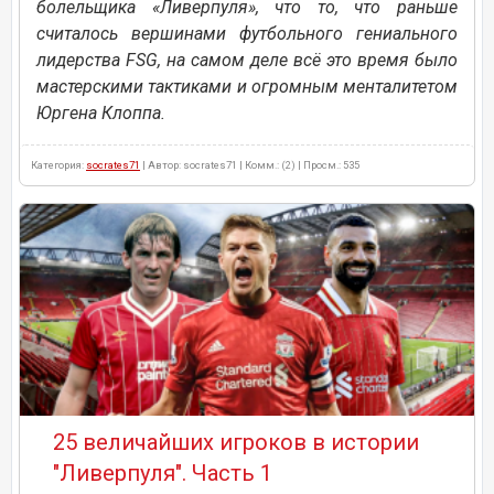
болельщика «Ливерпуля», что то, что раньше
считалось вершинами футбольного гениального
лидерства FSG, на самом деле всё это время было
мастерскими тактиками и огромным менталитетом
Юргена Клоппа.
Категория:
socrates71
| Автор: socrates71 | Комм.: (2) | Просм.: 535
25 величайших игроков в истории
"Ливерпуля". Часть 1