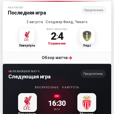
Матч-центр «Ливерпуля»
РЕЗУЛЬТАТ
Предсезонка
Последняя игра
2 августа · Солджер Филд, Чикаго
МАТЧ ОКОНЧЕН
2
4
:
Поражение
Ливерпуль
Лидс
→
Обзор матча
БЛИЖАЙШИЙ МАТЧ
Предсезонка
Следующая игра
ВОСКРЕСЕНЬЕ · 9 АВГУСТА
VS
16:30
МСК
Ливерпуль
Монако