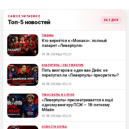
САМОЕ ЧИТАЕМОЕ
ЗА 3 ДНЯ
Топ-5 новостей
ТРАВМЫ
ML
Кто вернётся к «Монако»: полный
лазарет «Ливерпуля»
04.08.2026
219
0
АНАЛИТИКА / ОБСУЖДЕНИЕ
ML
Пять вингеров и один ван Дейк: не
перепутал ли «Ливерпуль» приоритеты?
06.08.2026
165
0
ТРАНСФЕРЫ И СЛУХИ
ML
«Ливерпуль» присматривается к ещё
одному вингеру ПСЖ — 18-летнему
Мбайе
05.08.2026
165
0
НОВОСТИ КЛУБА