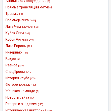
Аналитика / обсуждение
[1]
Прямые трансляции матчей
[1]
Травмы
[558]
Премьер-лига
[2926]
Лига Чемпионов
[566]
Кубок Лиги
[291]
Кубок Англии
[297]
Лига Европы
[285]
Интервью
[167]
Видео
[55]
Разное
[5955]
СпецПроект
[715]
История клуба
[1028]
Фоторепортаж
[1695]
Женская команда
[3]
Новости сайта
[176]
Резерв и академия
[170]
Историческая викторина
[260]