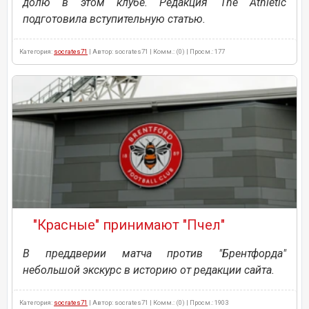
долю в этом клубе. Редакция The Athletic
подготовила вступительную статью.
Категория:
socrates71
| Автор: socrates71 | Комм.: (0) | Просм.: 177
"Красные" принимают "Пчел"
В преддверии матча против "Брентфорда"
небольшой экскурс в историю от редакции сайта.
Категория:
socrates71
| Автор: socrates71 | Комм.: (0) | Просм.: 1903