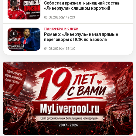
ML
Собослаи признал: нынешний состав
«Ливерпуля» слишком короткий
05.08.2026
149
3
ТРАНСФЕРЫ И СЛУХИ
ML
Романо: «Ливерпуль» начал прямые
переговоры с ПСЖ по Баркола
04.08.2026
135
0