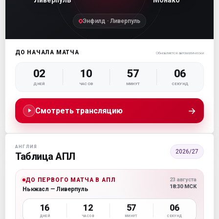
Энфилд · Ливерпуль
ДО НАЧАЛА МАТЧА
Обновляется автоматически
02
10
57
06
ДНЕЙ
ЧАСОВ
МИНУТ
СЕКУНД
→
Смотреть трансляцию
АНГЛИЯ
2026/27
Таблица АПЛ
ДО ПЕРВОГО МАТЧА В АПЛ
23 августа
18:30 МСК
Ньюкасл — Ливерпуль
16
12
57
06
ДНЕЙ
ЧАСОВ
МИНУТ
СЕКУНД