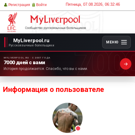
Пятница, 07.08.2026, 06:32:46
Регистрация
Войти
MyLiverpool.ru
МЕНЮ
700
Русскоязычные болельщики
MYLIVERPOOL.RU · С 2007 ГОДА
7000 дней с вами
История продолжается. Спасибо, что вы с нами.
Информация о пользователе