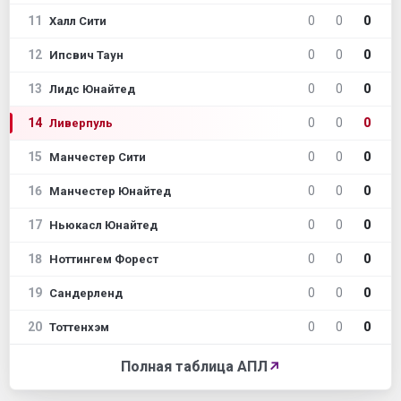
11
0
0
0
Халл Сити
12
0
0
0
Ипсвич Таун
13
0
0
0
Лидс Юнайтед
14
0
0
0
Ливерпуль
15
0
0
0
Манчестер Сити
16
0
0
0
Манчестер Юнайтед
17
0
0
0
Ньюкасл Юнайтед
18
0
0
0
Ноттингем Форест
19
0
0
0
Сандерленд
20
0
0
0
Тоттенхэм
Полная таблица АПЛ
↗