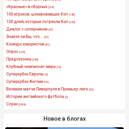
«Красные» в сборных
[314]
100 игроков, шокировавших Коп
[138]
100 дней, которые потрясли Коп
[143]
Диалог с соперником
[47]
Знаете ли Вы, что ...
[67]
Конкурс юмористов
[81]
Опрос
[126]
Предсезонка
[266]
Клубный чемпионат мира
[16]
Суперкубок Европы
[5]
Суперкубок Англии
[10]
Великие матчи Ливерпуля в Премьер-лиге
[20]
Истории английского футбола
[2]
Слухи
[2624]
Новое в блогах