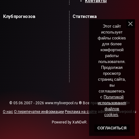
Контакты
Клуб прогнозов
Статистика
Этот сайт
использует
файлы cookies
для более
комфортной
работы
пользователя.
Продолжая
просмотр
страниц сайта,
вы
соглашаетесь
с
Политикой
использования
© 05.06.2007 - 2026 www.myliverpool.ru ® Все права защищены. 18+
файлов
О нас
О перепечатке информации
Реклама на сайте
admin@myliverpool.ru
cookies
.
Powered by XaNDeR.
СОГЛАСИТЬСЯ