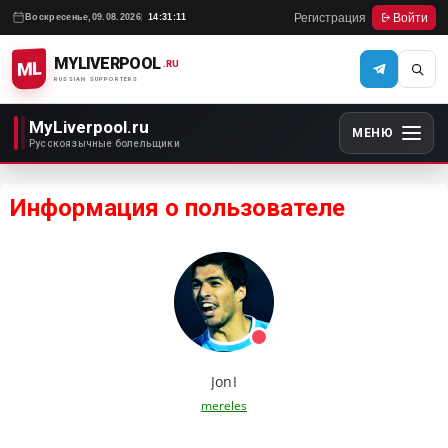
Регистрация
Войти
Воскресенье,
09.08.2026
14:31:11
MYLIVERPOOL
ML
.RU
RUSSIAN SUPPORTERS
MyLiverpool.ru
МЕНЮ
Русскоязычные болельщики
Информация о пользователе
JonI
mereles