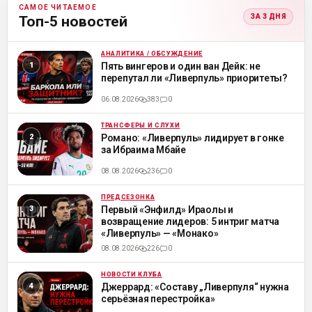
САМОЕ ЧИТАЕМОЕ
ЗА 3 ДНЯ
Топ-5 новостей
АНАЛИТИКА / ОБСУЖДЕНИЕ
ML
Пять вингеров и один ван Дейк: не
перепутал ли «Ливерпуль» приоритеты?
06.08.2026
383
0
ТРАНСФЕРЫ И СЛУХИ
ML
Романо: «Ливерпуль» лидирует в гонке
за Ибраима Мбайе
08.08.2026
236
0
ПРЕДСЕЗОНКА
ML
Первый «Энфилд» Ираолы и
возвращение лидеров: 5 интриг матча
«Ливерпуль» — «Монако»
08.08.2026
226
0
НОВОСТИ КЛУБА
ML
Джеррард: «Составу „Ливерпуля“ нужна
серьёзная перестройка»