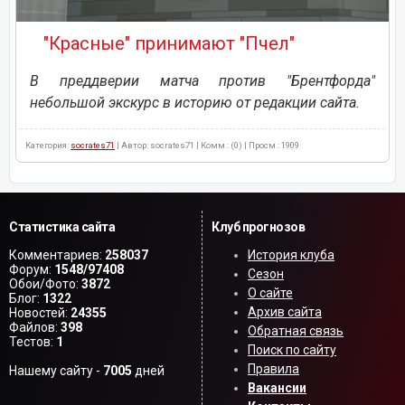
"Красные" принимают "Пчел"
В преддверии матча против "Брентфорда"
небольшой экскурс в историю от редакции сайта.
Категория:
socrates71
| Автор: socrates71 | Комм.: (0) | Просм.: 1909
Статистика сайта
Клуб прогнозов
Комментариев:
258037
История клуба
Форум:
1548/97408
Сезон
Обои/Фото:
3872
О сайте
Блог:
1322
Архив сайта
Новостей:
24355
Файлов:
398
Обратная связь
Тестов:
1
Поиск по сайту
Правила
Нашему сайту -
7005
дней
Вакансии