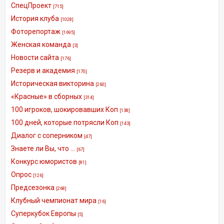
СпецПроект
[715]
История клуба
[1028]
Фоторепортаж
[1695]
Женская команда
[3]
Новости сайта
[176]
Резерв и академия
[170]
Историческая викторина
[260]
«Красные» в сборных
[314]
100 игроков, шокировавших Коп
[138]
100 дней, которые потрясли Коп
[143]
Диалог с соперником
[47]
Знаете ли Вы, что ...
[67]
Конкурс юмористов
[81]
Опрос
[126]
Предсезонка
[268]
Клубный чемпионат мира
[16]
Суперкубок Европы
[5]