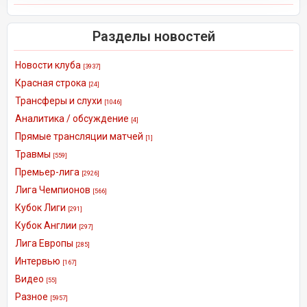
Разделы новостей
Новости клуба
[3937]
Красная строка
[24]
Трансферы и слухи
[1046]
Аналитика / обсуждение
[4]
Прямые трансляции матчей
[1]
Травмы
[559]
Премьер-лига
[2926]
Лига Чемпионов
[566]
Кубок Лиги
[291]
Кубок Англии
[297]
Лига Европы
[285]
Интервью
[167]
Видео
[55]
Разное
[5957]