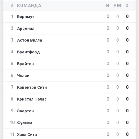
#
КОМАНДА
И
РМ
О
1
0
0
0
Борнмут
2
0
0
0
Арсенал
3
0
0
0
Астон Вилла
4
0
0
0
Брентфорд
5
0
0
0
Брайтон
6
0
0
0
Челси
7
0
0
0
Ковентри Сити
8
0
0
0
Кристал Пэлас
9
0
0
0
Эвертон
10
0
0
0
Фулхэм
11
0
0
0
Халл Сити