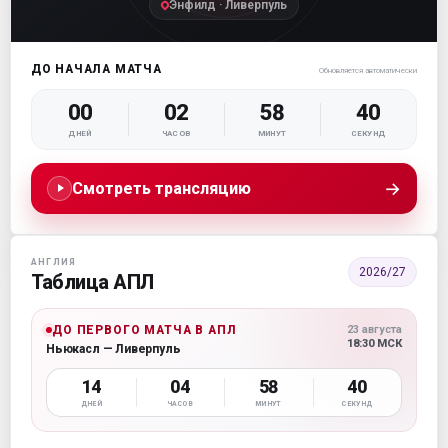
Энфилд · Ливерпуль
ДО НАЧАЛА МАТЧА
Обновляется автоматически
00
02
58
40
ДНЕЙ
ЧАСОВ
МИНУТ
СЕКУНД
→
Смотреть трансляцию
АНГЛИЯ
2026/27
Таблица АПЛ
ДО ПЕРВОГО МАТЧА В АПЛ
23 августа
18:30 МСК
Ньюкасл — Ливерпуль
14
04
58
40
ДНЕЙ
ЧАСОВ
МИНУТ
СЕКУНД