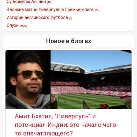
Суперкубок Англии
[10]
Великие матчи Ливерпуля в Премьер-лиге
[20]
Истории английского футбола
[2]
Слухи
[2624]
Новое в блогах
Амит Бхатия, "Ливерпуль" и
потенциал Индии: это начало чего-
то впечатляющего?