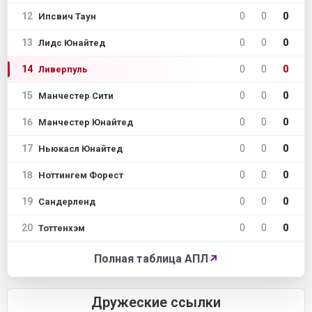
12
0
0
0
Ипсвич Таун
13
0
0
0
Лидс Юнайтед
14
0
0
0
Ливерпуль
15
0
0
0
Манчестер Сити
16
0
0
0
Манчестер Юнайтед
17
0
0
0
Ньюкасл Юнайтед
18
0
0
0
Ноттингем Форест
19
0
0
0
Сандерленд
20
0
0
0
Тоттенхэм
Полная таблица АПЛ
↗
Дружеские ссылки