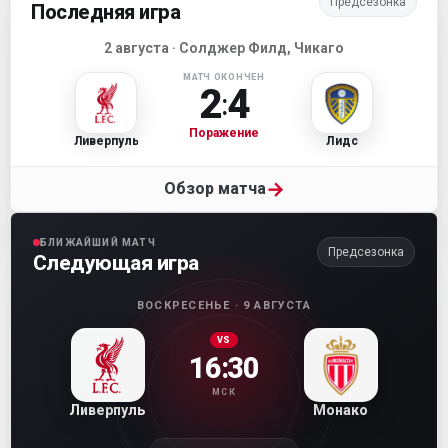
Предсезонка
Последняя игра
2 августа · Солджер Филд, Чикаго
МАТЧ ОКОНЧЕН
2
4
:
Поражение
Ливерпуль
Лидс
→
Обзор матча
БЛИЖАЙШИЙ МАТЧ
Предсезонка
Следующая игра
ВОСКРЕСЕНЬЕ · 9 АВГУСТА
VS
16:30
МСК
Ливерпуль
Монако