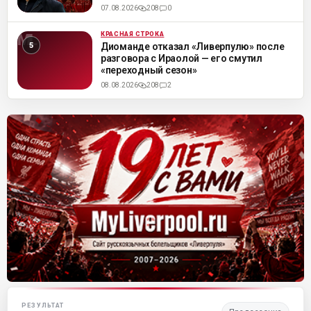
07.08.2026
208
0
КРАСНАЯ СТРОКА
ML
Диоманде отказал «Ливерпулю» после
разговора с Ираолой — его смутил
«переходный сезон»
08.08.2026
208
2
Матч-центр «Ливерпуля»
РЕЗУЛЬТАТ