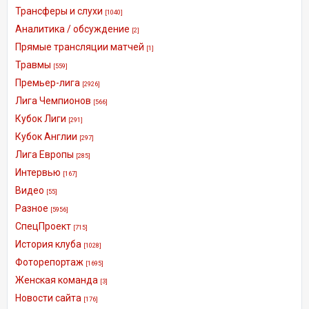
Трансферы и слухи
[1040]
Аналитика / обсуждение
[2]
Прямые трансляции матчей
[1]
Травмы
[559]
Премьер-лига
[2926]
Лига Чемпионов
[566]
Кубок Лиги
[291]
Кубок Англии
[297]
Лига Европы
[285]
Интервью
[167]
Видео
[55]
Разное
[5956]
СпецПроект
[715]
История клуба
[1028]
Фоторепортаж
[1695]
Женская команда
[3]
Новости сайта
[176]