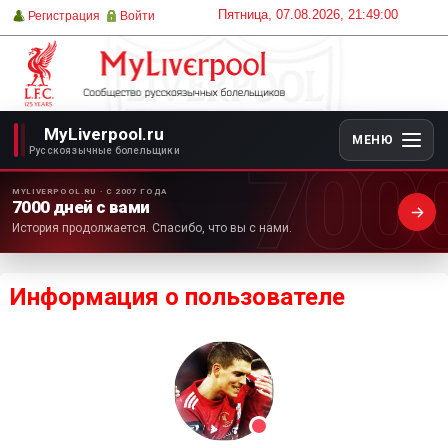
Пятница, 07.08.2026, 21:49:00
Регистрация
Войти
MyLiverpool.ru
МЕНЮ
700
Русскоязычные болельщики
MYLIVERPOOL.RU · С 2007 ГОДА
7000 дней с вами
История продолжается. Спасибо, что вы с нами.
Информация о пользователе