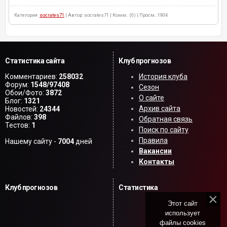
Категория:
socrates71
| Автор: socrates71 | Комм.: (0) | Просм.: 1904
Статистика сайта
Клуб прогнозов
Комментариев:
258032
История клуба
Форум:
1548/97408
Сезон
Обои/Фото:
3872
О сайте
Блог:
1321
Архив сайта
Новостей:
24344
Файлов:
398
Обратная связь
Тестов:
1
Поиск по сайту
Правила
Нашему сайту -
7004
дней
Вакансии
Контакты
Клуб прогнозов
Статистика
Этот сайт
использует
файлы cookies