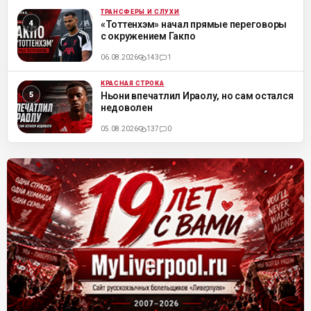
ТРАНСФЕРЫ И СЛУХИ
ML
«Тоттенхэм» начал прямые переговоры
с окружением Гакпо
06.08.2026
143
1
КРАСНАЯ СТРОКА
ML
Ньони впечатлил Ираолу, но сам остался
недоволен
05.08.2026
137
0