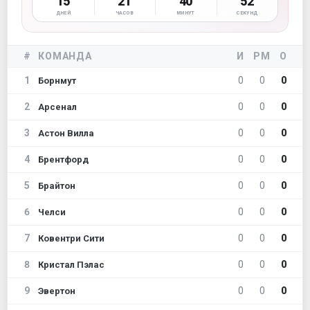
15
21
40
51
ДНЕЙ
ЧАСОВ
МИНУТ
СЕКУНД
#
КОМАНДА
И
РМ
О
1
0
0
0
Борнмут
2
0
0
0
Арсенал
3
0
0
0
Астон Вилла
4
0
0
0
Брентфорд
5
0
0
0
Брайтон
6
0
0
0
Челси
7
0
0
0
Ковентри Сити
8
0
0
0
Кристал Пэлас
9
0
0
0
Эвертон