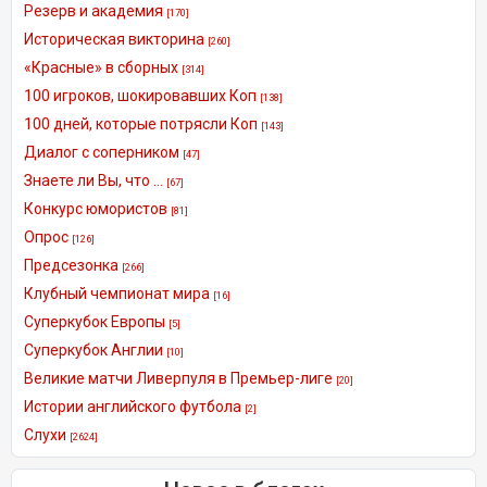
Резерв и академия
[170]
Историческая викторина
[260]
«Красные» в сборных
[314]
100 игроков, шокировавших Коп
[138]
100 дней, которые потрясли Коп
[143]
Диалог с соперником
[47]
Знаете ли Вы, что ...
[67]
Конкурс юмористов
[81]
Опрос
[126]
Предсезонка
[266]
Клубный чемпионат мира
[16]
Суперкубок Европы
[5]
Суперкубок Англии
[10]
Великие матчи Ливерпуля в Премьер-лиге
[20]
Истории английского футбола
[2]
Слухи
[2624]