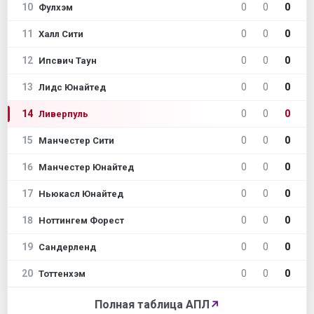
10
0
0
0
Фулхэм
11
0
0
0
Халл Сити
12
0
0
0
Ипсвич Таун
13
0
0
0
Лидс Юнайтед
14
0
0
0
Ливерпуль
15
0
0
0
Манчестер Сити
16
0
0
0
Манчестер Юнайтед
17
0
0
0
Ньюкасл Юнайтед
18
0
0
0
Ноттингем Форест
19
0
0
0
Сандерленд
20
0
0
0
Тоттенхэм
Полная таблица АПЛ
↗