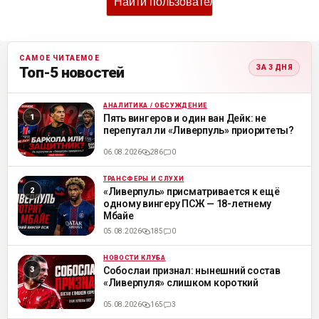
САМОЕ ЧИТАЕМОЕ
ЗА 3 ДНЯ
Топ-5 новостей
АНАЛИТИКА / ОБСУЖДЕНИЕ
ML
Пять вингеров и один ван Дейк: не
перепутал ли «Ливерпуль» приоритеты?
06.08.2026
286
0
ТРАНСФЕРЫ И СЛУХИ
ML
«Ливерпуль» присматривается к ещё
одному вингеру ПСЖ — 18-летнему
Мбайе
05.08.2026
185
0
НОВОСТИ КЛУБА
ML
Собослаи признал: нынешний состав
«Ливерпуля» слишком короткий
05.08.2026
165
3