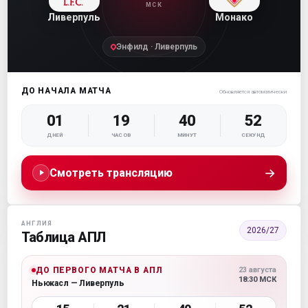
МСК
Ливерпуль
Монако
Энфилд · Ливерпуль
ДО НАЧАЛА МАТЧА
Обновляется автоматически
01
19
40
51
ДНЕЙ
ЧАСОВ
МИНУТ
СЕКУНД
→
Смотреть трансляцию
АНГЛИЯ
2026/27
Таблица АПЛ
ДО ПЕРВОГО МАТЧА В АПЛ
23 августа
18:30 МСК
Ньюкасл — Ливерпуль