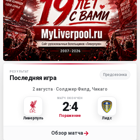
Матч-центр «Ливерпуля»
РЕЗУЛЬТАТ
Предсезонка
Последняя игра
2 августа · Солджер Филд, Чикаго
МАТЧ ОКОНЧЕН
2
4
:
Поражение
Ливерпуль
Лидс
→
Обзор матча