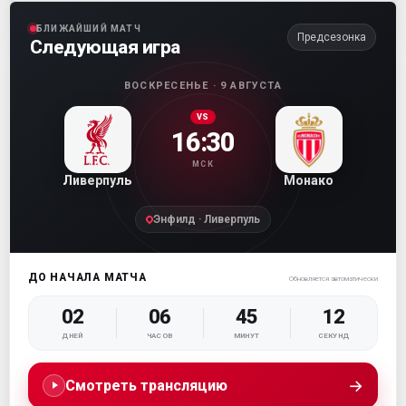
БЛИЖАЙШИЙ МАТЧ
Предсезонка
Следующая игра
ВОСКРЕСЕНЬЕ · 9 АВГУСТА
VS
16:30
МСК
Ливерпуль
Монако
Энфилд · Ливерпуль
ДО НАЧАЛА МАТЧА
Обновляется автоматически
02
06
45
11
ДНЕЙ
ЧАСОВ
МИНУТ
СЕКУНД
→
Смотреть трансляцию