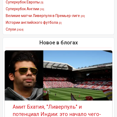
Суперкубок Европы
[5]
Суперкубок Англии
[10]
Великие матчи Ливерпуля в Премьер-лиге
[20]
Истории английского футбола
[2]
Слухи
[2624]
Новое в блогах
Амит Бхатия, "Ливерпуль" и
потенциал Индии: это начало чего-