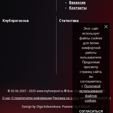
Вакансии
Контакты
Клуб прогнозов
Статистика
Этот сайт
использует
файлы cookies
для более
комфортной
работы
пользователя.
Продолжая
просмотр
страниц сайта,
вы
соглашаетесь
с
Политикой
использования
© 05.06.2007 - 2025 www.myliverpool.ru ® Все права защищены. 18+
файлов
О нас
О перепечатке информации
Реклама на сайте
admin@myliverpool.ru
cookies
.
Design by Olga Kolesnikova. Powered by XaNDeR.
СОГЛАСИТЬСЯ