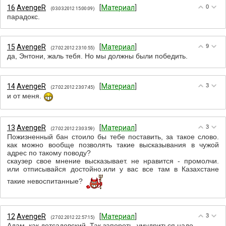
16
АvengeR
[
Материал
]
0
(03.03.2012 15:00:09)
парадокс.
15
АvengeR
[
Материал
]
9
(27.02.2012 23:10:55)
да, Энтони, жаль тебя. Но мы должны были победить.
14
АvengeR
[
Материал
]
3
(27.02.2012 23:07:45)
и от меня.
13
АvengeR
[
Материал
]
3
(27.02.2012 23:03:59)
Пожизненный бан стоило бы тебе поставить, за такое слово.
как можно вообще позволять такие высказывания в чужой
адрес по такому поводу?
скаузер свое мнение высказывает. не нравится - промолчи.
или отписывайся достойно.или у вас все там в Казахстане
такие невоспитанные?
12
АvengeR
[
Материал
]
3
(27.02.2012 22:57:15)
Адам, как детсадовский. Так запороть, умудриться надо.