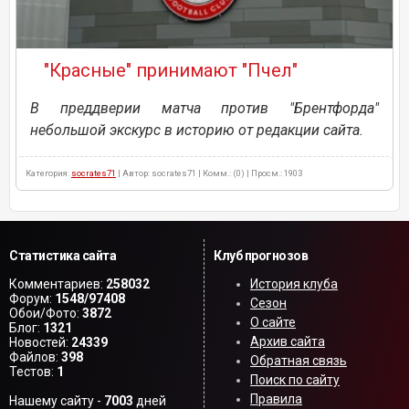
"Красные" принимают "Пчел"
В преддверии матча против "Брентфорда"
небольшой экскурс в историю от редакции сайта.
Категория:
socrates71
| Автор: socrates71 | Комм.: (0) | Просм.: 1903
Статистика сайта
Клуб прогнозов
Комментариев:
258032
История клуба
Форум:
1548/97408
Сезон
Обои/Фото:
3872
О сайте
Блог:
1321
Архив сайта
Новостей:
24339
Файлов:
398
Обратная связь
Тестов:
1
Поиск по сайту
Правила
Нашему сайту -
7003
дней