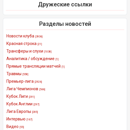
Дружеские ссылки
Разделы новостей
Новости клуба
[3936]
Красная строка
[21]
Трансферы и слухи
[1038]
Аналитика / обсуждение
[1]
Прямые трансляции матчей
[1]
Травмы
[558]
Премьер-лига
[2926]
Лига Чемпионов
[566]
Кубок Лиги
[291]
Кубок Англии
[297]
Лига Европы
[285]
Интервью
[167]
Видео
[55]