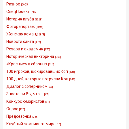
Разное
[5955]
СпецПроект
[715]
История клуба
[1028]
Фоторепортаж
[1695]
Женская команда
[3]
Новости сайта
[176]
Резерв и академия
[170]
Историческая викторина
[260]
«Красные» в сборных
[314]
100 игроков, шокировавших Коп
[138]
100 дней, которые потрясли Коп
[143]
Диалог с соперником
[47]
Знаете ли Вы, что ...
[67]
Конкурс юмористов
[81]
Опрос
[126]
Предсезонка
[266]
Клубный чемпионат мира
[16]