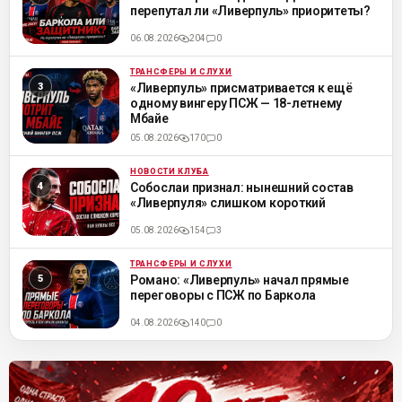
перепутал ли «Ливерпуль» приоритеты?
06.08.2026
204
0
ТРАНСФЕРЫ И СЛУХИ
ML
«Ливерпуль» присматривается к ещё
одному вингеру ПСЖ — 18-летнему
Мбайе
05.08.2026
170
0
НОВОСТИ КЛУБА
ML
Собослаи признал: нынешний состав
«Ливерпуля» слишком короткий
05.08.2026
154
3
ТРАНСФЕРЫ И СЛУХИ
ML
Романо: «Ливерпуль» начал прямые
переговоры с ПСЖ по Баркола
04.08.2026
140
0