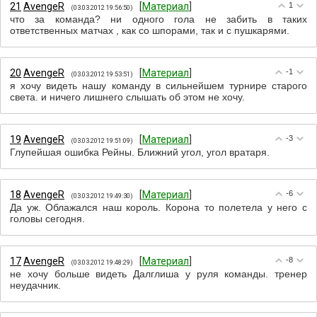
21
АvengeR
[
Материал
]
1
(03.03.2012 19:56:50)
что за команда? ни одного гола не забить в таких
ответственных матчах , как со шпорами, так и с пушкарями.
20
АvengeR
[
Материал
]
-1
(03.03.2012 19:53:51)
я хочу видеть нашу команду в сильнейшем турнире старого
света. и ничего лишнего слышать об этом не хочу.
19
АvengeR
[
Материал
]
-3
(03.03.2012 19:51:09)
Глупейшая ошибка Рейны. Ближний угол, угол вратаря.
18
АvengeR
[
Материал
]
-6
(03.03.2012 19:49:30)
Да уж. Облажался наш король. Корона то полетела у него с
головы сегодня.
17
АvengeR
[
Материал
]
-8
(03.03.2012 19:48:29)
не хочу больше видеть Далглиша у руля команды. тренер
неудачник.