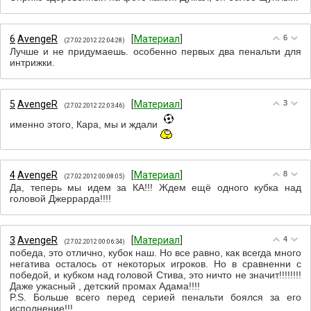
6
АvengeR
[
Материал
]
6
(27.02.2012 22:04:28)
Лучше и не придумаешь. особенно первых два пенальти для
интрижки.
5
АvengeR
[
Материал
]
3
(27.02.2012 22:03:46)
именно этого, Кара, мы и ждали
4
АvengeR
[
Материал
]
8
(27.02.2012 00:08:05)
Да, теперь мы идем за КА!!! Ждем ещё одного кубка над
головой Джеррарда!!!!
3
АvengeR
[
Материал
]
4
(27.02.2012 00:06:34)
победа, это отлично, кубок наш. Но все равно, как всегда много
негатива осталось от некоторых игроков. Но в сравненни с
победой, и кубком над головой Стива, это ничто не значит!!!!!!!!
Даже ужасный , детский промах Адама!!!!
P.S. Больше всего перед серией пенальти боялся за его
исполнение!!!