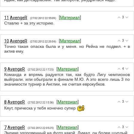
11
АvengeR
[
Материал
]
3
(27.02.2012 22:55:09)
Ставлю + за эту историю.
10
АvengeR
[
Материал
]
3
(27.02.2012 22:20:06)
Точно такая опаска была и у меня. но Рейна не подвел. + в
актив ему.
9
АvengeR
[
Материал
]
4
(27.02.2012 22:17:25)
Команда и впрямь радуется так, как будто Лигу чемпионов
выйграли. или обыграли в финале М.Ю. А это всего лишь 3 по
значимости турнир в Англии, не считая еврокубков.
8
АvengeR
[
Материал
]
3
(27.02.2012 22:15:36)
Кяут, прическа у тебя конечно супер
7
АvengeR
[
Материал
]
3
(27.02.2012 22:05:25)
Энрике здоровенный на фото какой. Думал, он более щуплый.