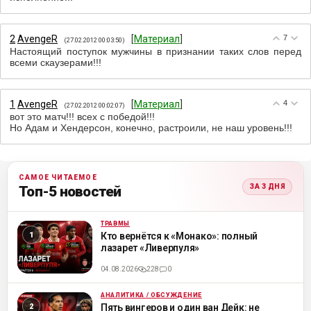
2
АvengeR
[
Материал
]
7
(27.02.2012 00:03:50)
Настоящий поступок мужчины в признании таких слов перед
всеми скаузерами!!!
1
АvengeR
[
Материал
]
4
(27.02.2012 00:02:07)
вот это матч!!! всех с победой!!!
Но Адам и Хендерсон, конечно, растроили, не наш уровень!!!
САМОЕ ЧИТАЕМОЕ
ЗА 3 ДНЯ
Топ-5 новостей
ТРАВМЫ
ML
Кто вернётся к «Монако»: полный
лазарет «Ливерпуля»
04.08.2026
228
0
АНАЛИТИКА / ОБСУЖДЕНИЕ
ML
Пять вингеров и один ван Дейк: не