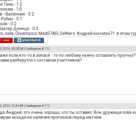
г Генк - 1:2
енхэм - 1:0
 - Валенсия - 0:2
 Рубин - 0:1
оли - 0:2
Шахтер Донецк - 0:3
s, sokk, Dreampool, MadSTAR, DelNero. Андрей socrates71 в этом ту
2.2014, 00:00:28 | Сообщение #
112
 даже если кто-то в запасе - то по-любому нужно оставлять прогноз?
сами разберутся с составом участников?
2.2014, 12:43:48 | Сообщение #
113
 да Андрей, это очень хорошо, что ты оставил. Вон дружище sokk 
бираю исходя из наличия прогнозов перед матчем