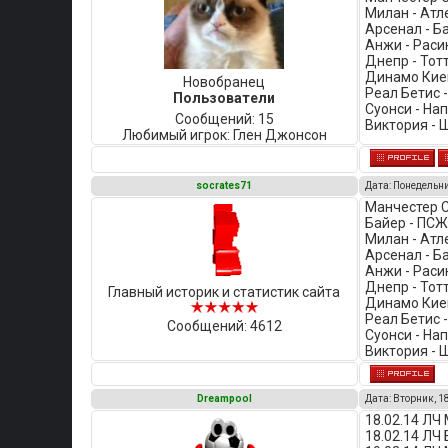
Милан - Атл
Арсенал - Б
Анжи - Расин
Днепр - Тот
Динамо Киев
Новобранец
Реал Бетис -
Пользователи
Суонси - Нап
Сообщений:
15
Виктория - 
Любимый игрок:
Глен Джонсон
socrates71
Дата: Понедельни
Манчестер С
Байер - ПСЖ
Милан - Атл
Арсенал - Б
Анжи - Расин
Днепр - Тот
Главный историк и статистик сайта
Динамо Киев
Реал Бетис -
Сообщений:
4612
Суонси - На
Виктория - 
Dreampool
Дата: Вторник, 1
18.02.14 ЛЧ
18.02.14 ЛЧ