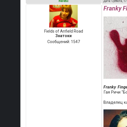
Heretic
Дата: Суббота, 17
Franky F
Fields of Anfield Road
Знатоки
Сообщений:
1547
Franky Fing
Гая Ричи "Б
Владелец кл