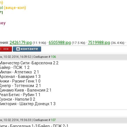
п)
ol
(вице-кэп)
71
sey
ения:
2426179.jpg
·
6505988.jpg
·
7519988.jpg
·
(11.9 Kb)
(17.5 Kb)
(36.4 Kb)
к, 10.02.2014, 16:09:52 | Сообщение #
106
 Манчестер Сити -Барселона 2 2
 Байер - ПСЖ 1 2
Милан - Атлетико 2 1
Арсенал - Бавария 1 3
Анжи - Расинг Генк 1 0
Днепр - Тоттенхэм 2 1
 Динамо Киев - Валенсия 2 1
Реал Бетис - Рубин 1 1
Суонси - Наполи 0 2
 Виктория - Шахтер Донецк 1 3
к, 10.02.2014, 19:36:33 | Сообщение #
107
ити - Барселона 1-3 Байер - ПСЖ 2-1