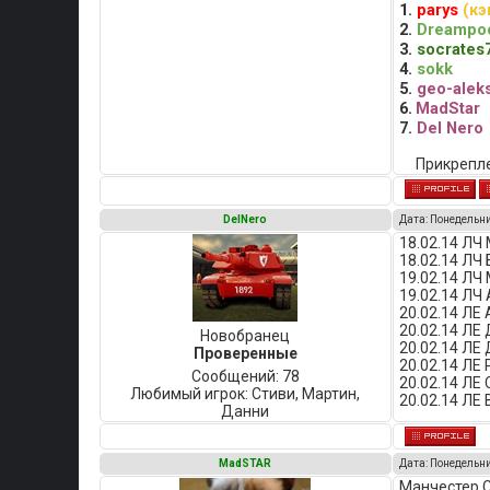
1.
parys
(кэ
2.
Dreampo
3.
socrates
4.
sokk
5.
geo-alek
6.
MadStar
7.
Del Nero
Прикрепл
DelNero
Дата: Понедельни
18.02.14 ЛЧ
18.02.14 ЛЧ
19.02.14 ЛЧ 
19.02.14 ЛЧ 
20.02.14 ЛЕ 
20.02.14 ЛЕ 
Новобранец
20.02.14 ЛЕ
Проверенные
20.02.14 ЛЕ 
Сообщений:
78
20.02.14 ЛЕ 
Любимый игрок:
Стиви, Мартин,
20.02.14 ЛЕ
Данни
MadSTAR
Дата: Понедельни
Манчестер С