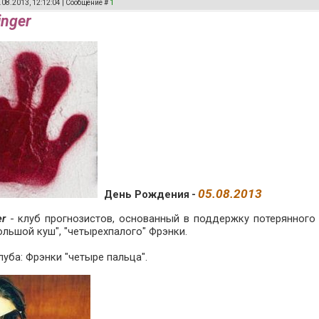
.08.2013, 12:12:04 | Сообщение #
1
inger
05.08.2013
День Рождения
-
er
- клуб прогнозистов, основанный в поддержку потерянного 
ольшой куш", "четырехпалого" Фрэнки.
уба: Фрэнки "четыре пальца".