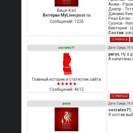
Анжи - Расин
Днепр - Тотт
Вице-Кэп
Динамо Киев
Ветеран MyLiverpool.ru
Реал Бетис -
Сообщений:
1226
Суонси - Нап
Виктория - 
Состав:
pary
socrates71
Дата: Среда, 19.0
parys
, Ну а
А капитаны 
Главный историк и статистик сайта
Сообщений:
4612
parys
Дата: Среда, 19.0
socrates71
,
Я состав вы