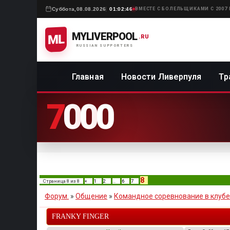
Суббота,
08.08.2026
01:02:46
ВМЕСТЕ С БОЛЕЛЬЩИКАМИ С 2007
MYLIVERPOOL
ML
.RU
RUSSIAN SUPPORTERS
Главная
Новости Ливерпуля
Тр
7
0
0
0
8
Страница
8
из
8
«
1
2
…
6
7
Форум.
»
Общение
»
Командное соревнование в клубе
FRANKY FINGER