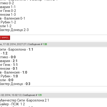
етико 0-2
авария 1-1
г Генк 0-2
тенхэм 1-3
 - Валенсия 0-1
 Рубин 1-2
оли 1-2
Шахтер Донецк 2-3
к, 17.02.2014, 20:27:27 | Сообщение #
108
ити - Барселона -
1:1
 -
1:2
етико -
0:0
авария -
2:1
г Генк -
1:1
тенхэм -
0:1
 - Валенсия -
1:0
 Рубин -
1:0
поли -
0:0
Шахтер Донецк -
0:3
8.02.2014, 15:02:12 | Сообщение #
109
 Манчестер Сити -Барселона 2 1
 Байер - ПСЖ 1 2