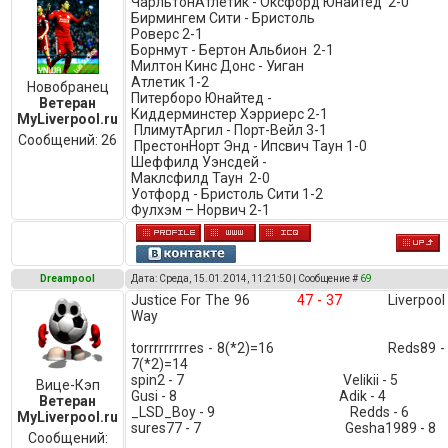
ЧарльтонАтлетик - Оксфорд Юнайтед 2-0
Бирмингем Сити - Бристоль
Роверс 2-1
Борнмут - Бертон Альбион 2-1
Милтон Кинс Донс - Уиган
Атлетик 1-2
Новобранец
Питерборо Юнайтед -
Ветеран
Киддерминстер Хэрриерс 2-1
MyLiverpool.ru
ПлимутАргил - Порт-Вейл 3-1
Сообщений:
26
ПрестонНорт Энд - Ипсвич Таун 1-0
Шеффилд Уэнсдей -
Маклсфилд Таун 2-0
Уотфорд - Бристоль Сити 1-2
Фулхэм – Норвич 2-1
Dreampool
Дата: Среда, 15.01.2014, 11:21:50 | Сообщение #
69
Justice For The 96
47 - 37
Liverpool
Way
torrrrrrrrres - 8(*2)=16 Reds89 -
7(*2)=14
spin2 - 7 Velikii - 5
Вице-Кэп
Gusi - 8 Adik - 4
Ветеран
_LSD_Boy - 9 Redds - 6
MyLiverpool.ru
sures77 - 7 Gesha1989 - 8
Сообщений: