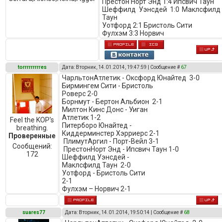
Престон Норт Энд 1:4 Ипсвич Таун
Шеффилд Уэнсдей 1:0 Маклсфилд
Таун
Уотфорд 2:1 Бристоль Сити
Фулхэм 3:3 Норвич
torrrrrrrrres
Дата: Вторник, 14.01.2014, 19:47:59 | Сообщение #
67
ЧарльтонАтлетик - Оксфорд Юнайтед 3-0
Бирмингем Сити - Бристоль
Роверс 2-0
Борнмут - Бертон Альбион 2-1
Милтон Кинс Донс - Уиган
Атлетик 1-2
Feel the KOP's
Питерборо Юнайтед -
breathing.
Киддерминстер Хэрриерс 2-1
Проверенные
ПлимутАргил - Порт-Вейл 3-1
Сообщений:
ПрестонНорт Энд - Ипсвич Таун 1-0
172
Шеффилд Уэнсдей -
Маклсфилд Таун 2-0
Уотфорд - Бристоль Сити
2-1
Фулхэм – Норвич 2-1
suares77
Дата: Вторник, 14.01.2014, 19:50:14 | Сообщение #
68