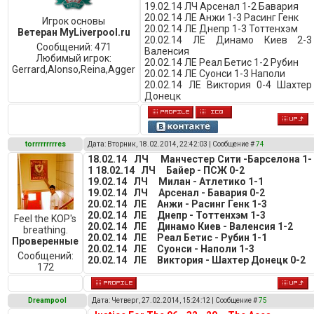
19.02.14 ЛЧ Арсенал 1-2 Бавария
20.02.14 ЛЕ Анжи 1-3 Расинг Генк
Игрок основы
20.02.14 ЛЕ Днепр 1-3 Тоттенхэм
Ветеран MyLiverpool.ru
20.02.14 ЛЕ Динамо Киев 2-3
Сообщений:
471
Валенсия
Любимый игрок:
20.02.14 ЛЕ Реал Бетис 1-2 Рубин
Gerrard,Alonso,Reina,Agger
20.02.14 ЛЕ Суонси 1-3 Наполи
20.02.14 ЛЕ Виктория 0-4 Шахтер
Донецк
torrrrrrrrres
Дата: Вторник, 18.02.2014, 22:42:03 | Сообщение #
74
18.02.14 ЛЧ Манчестер Сити -Барселона 1-
1
18.02.14 ЛЧ Байер - ПСЖ 0-2
19.02.14 ЛЧ Милан - Атлетико 1-1
19.02.14 ЛЧ Арсенал - Бавария 0-2
20.02.14 ЛЕ Анжи - Расинг Генк 1-3
20.02.14 ЛЕ Днепр - Тоттенхэм 1-3
Feel the KOP's
20.02.14 ЛЕ Динамо Киев - Валенсия 1-2
breathing.
20.02.14 ЛЕ Реал Бетис - Рубин 1-1
Проверенные
20.02.14 ЛЕ Суонси - Наполи 1-3
Сообщений:
20.02.14 ЛЕ Виктория - Шахтер Донецк
0-2
172
Dreampool
Дата: Четверг, 27.02.2014, 15:24:12 | Сообщение #
75