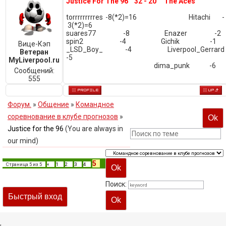
Justice For The 96 32 - 20 The Aces
torrrrrrrrres -8(*2)=16 Hitachi -
3(*2)=6
suares77 -8 Enazer -2
spin2 -4 Gichik -1
Вице-Кэп
_LSD_Boy_ -4 Liverpool_Gerrard
Ветеран
-5
MyLiverpool.ru
dima_punk -6
Сообщений:
555
Форум.
»
Общение
»
Командное
соревнование в клубе прогнозов
»
Justice for the 96
(You are always in
our mind)
5
Страница
5
из
5
«
1
2
3
4
Поиск:
,