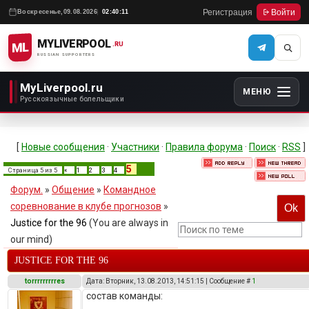
Регистрация
Войти
Воскресенье,
09.08.2026
02:40:11
MYLIVERPOOL
ML
.RU
RUSSIAN SUPPORTERS
MyLiverpool.ru
МЕНЮ
Русскоязычные болельщики
[
Новые сообщения
·
Участники
·
Правила форума
·
Поиск
·
RSS
]
5
Страница
5
из
5
«
1
2
3
4
Форум.
»
Общение
»
Командное
соревнование в клубе прогнозов
»
Justice for the 96
(You are always in
our mind)
JUSTICE FOR THE 96
torrrrrrrrres
Дата: Вторник, 13.08.2013, 14:51:15 | Сообщение #
1
состав команды: