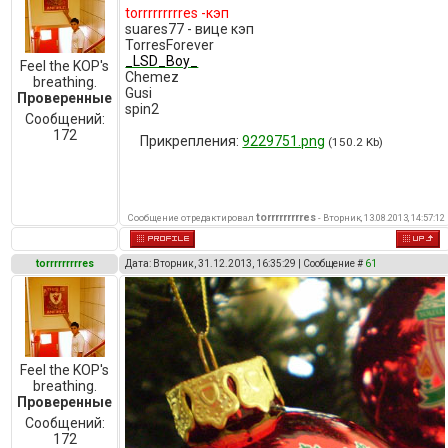
torrrrrrrrres -кэп
suares77 - вице кэп
TorresForever
_LSD_Boy_
Feel the KOP's
Chemez
breathing.
Gusi
Проверенные
spin2
Сообщений:
172
Прикрепления:
9229751.png
(150.2 Kb)
torrrrrrrrres
Сообщение отредактировал
-
Вторник, 13.08.2013, 14:57:12
torrrrrrrrres
Дата: Вторник, 31.12.2013, 16:35:29 | Сообщение #
61
Feel the KOP's
breathing.
Проверенные
Сообщений:
172