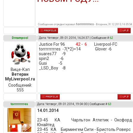
torrrrrrrrres
Сообщение отредактировал
-
Вторник, 31.12.2013, 16:35:54
Dreampool
Дата: Четверг, 09.01.2014, 16:24:37 | Сообщение #
62
Justice For 96
42 - 6
Liverpool-FC
torrrrrrrrres -7(*2)=14 Glover -6
suares77 -9
spin2 -6
Gusi -5
_LSD_Boy -8
Вице-Кэп
Ветеран
MyLiverpool.ru
Сообщений:
555
torrrrrrrrres
Дата: Четверг, 09.01.2014, 19:04:00 | Сообщение #
63
14.01.2014
23-45 КА Чарльтон Атлетик - Оксфорд
Юнайтед
23-45 КА Бирмингем Сити - Бристоль Роверс