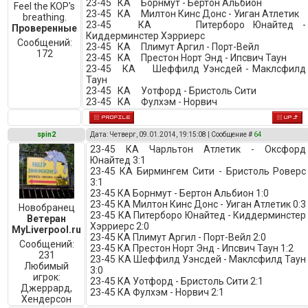
23-45 КА Борнмут - Бертон Альбион
Feel the KOP's
23-45 КА Милтон Кинс Донс - Уиган Атлетик
breathing.
23-45 КА Питерборо Юнайтед -
Проверенные
Киддерминстер Хэрриерс
Сообщений:
23-45 КА Плимут Аргил - Порт-Вейл
172
23-45 КА Престон Норт Энд - Ипсвич Таун
23-45 КА Шеффилд Уэнсдей - Маклсфилд
Таун
23-45 КА Уотфорд - Бристоль Сити
23-45 КА Фулхэм - Норвич
spin2
Дата: Четверг, 09.01.2014, 19:15:08 | Сообщение #
64
23-45 КА Чарльтон Атлетик - Оксфорд
Юнайтед 3:1
23-45 КА Бирмингем Сити - Бристоль Роверс
3:1
23-45 КА Борнмут - Бертон Альбион 1:0
23-45 КА Милтон Кинс Донс - Уиган Атлетик 0:3
Новобранец
23-45 КА Питерборо Юнайтед - Киддерминстер
Ветеран
Хэрриерс 2:0
MyLiverpool.ru
23-45 КА Плимут Аргил - Порт-Вейл 2:0
Сообщений:
23-45 КА Престон Норт Энд - Ипсвич Таун 1:2
231
23-45 КА Шеффилд Уэнсдей - Маклсфилд Таун
Любимый
3:0
игрок:
23-45 КА Уотфорд - Бристоль Сити 2:1
Джеррард,
23-45 КА Фулхэм - Норвич 2:1
Хендерсон