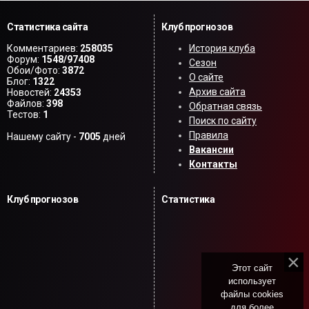
Статистика сайта
Клуб прогнозов
Комментариев:
258035
История клуба
Форум:
1548/97408
Сезон
Обои/Фото:
3872
О сайте
Блог:
1322
Архив сайта
Новостей:
24353
Файлов:
398
Обратная связь
Тестов:
1
Поиск по сайту
Правила
Нашему сайту -
7005
дней
Вакансии
Контакты
Клуб прогнозов
Статистика
Этот сайт
использует
файлы cookies
для более