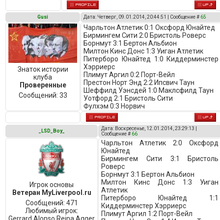
Gusi
Дата: Четверг, 09.01.2014, 20:44:51 | Сообщение #
65
Чарльтон Атлетик 0:1 Оксфорд Юнайтед
Бирмингем Сити 2:0 Бристоль Роверс
Борнмут 3:1 Бертон Альбион
Милтон Кинс Донс 1:3 Уиган Атлетик
Питерборо Юнайтед 1:0 Киддерминстер
Хэрриерс
Знаток истории
Плимут Аргил 0:2 Порт-Вейл
клуба
Престон Норт Энд 2:2 Ипсвич Таун
Проверенные
Шеффилд Уэнсдей 1:0 Маклсфилд Таун
Сообщений:
33
Уотфорд 2:1 Бристоль Сити
Фулхэм 0:3 Норвич
Дата: Воскресенье, 12.01.2014, 23:29:13 |
_LSD_Boy_
Сообщение #
66
Чарльтон Атлетик 2:0 Оксфорд
Юнайтед
Бирмингем Сити 3:1 Бристоль
Роверс
Борнмут 3:1 Бертон Альбион
Милтон Кинс Донс 1:3 Уиган
Игрок основы
Атлетик
Ветеран MyLiverpool.ru
Питерборо Юнайтед 1:1
Сообщений:
471
Киддерминстер Хэрриерс
Любимый игрок:
Плимут Аргил 1:2 Порт-Вейл
Gerrard,Alonso,Reina,Agger