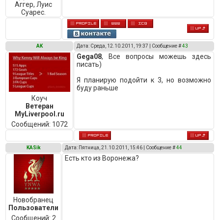
Аггер, Луис
Суарес.
AK
Дата: Среда, 12.10.2011, 19:37 | Сообщение #
43
Gega08
, Все вопросы можешь здесь
писать)
Я планирую подойти к 3, но возможно
буду раньше
Коуч
Ветеран
MyLiverpool.ru
Сообщений:
1072
KASik
Дата: Пятница, 21.10.2011, 15:46 | Сообщение #
44
Есть кто из Воронежа?
Новобранец
Пользователи
Сообщений:
2