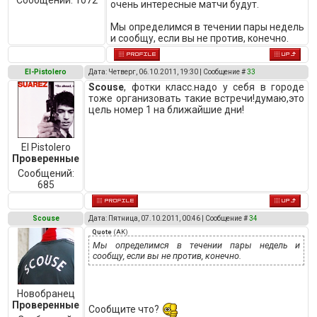
Сообщений:
1072
очень интересные матчи будут.
Мы определимся в течении пары недель
и сообщу, если вы не против, конечно.
El-Pistolero
Дата: Четверг, 06.10.2011, 19:30 | Сообщение #
33
Scouse
, фотки класс.надо у себя в городе
тоже организовать такие встречи!думаю,это
цель номер 1 на ближайшие дни!
El Pistolero
Проверенные
Сообщений:
685
Scouse
Дата: Пятница, 07.10.2011, 00:46 | Сообщение #
34
Quote
(
AK
)
Мы определимся в течении пары недель и
сообщу, если вы не против, конечно.
Новобранец
Проверенные
Сообщите что?