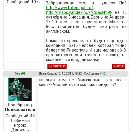
Сообщений:
1072
Забронировал стол в Фуллерз Паб
http://www.fullerspub.ru/,
http://maps.yandex.ru/-/CBaoNY9N
на 15
октября на 3 часа дня. Бронь на Андрея.
15-20 мест около проектора. Матч на
80% процентов будем смотреть на
английском.
Самое интересное, что будет еще одна
компания 12-15 человек, которая точно
болеет за Ливерпуль. И еще человек 6-8,
про которых они точно не знают, но
сказали, что вряд ли манки
Gega08
Дата: Среда, 12.10.2011, 19:22 | Сообщение #
42
никогда там не был.сколько там всего
мест??Андрей.ты во сколько придёшь?
Новобранец
Пользователи
Сообщений:
48
Любимый
игрок:
Даниэль