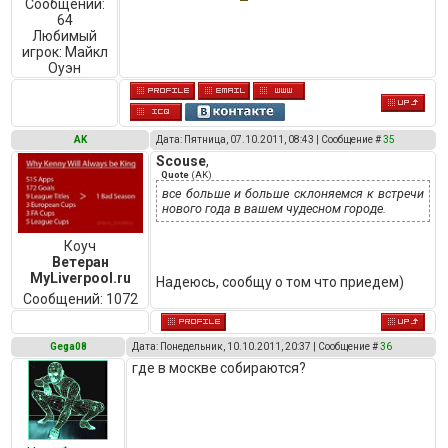
Сообщений:
64
Любимый
игрок:
Майкл
Оуэн
AK
Дата: Пятница, 07.10.2011, 08:43 | Сообщение #
35
Scouse
,
Quote
(
AK
)
все больше и больше склоняемся к встречи
нового года в вашем чудесном городе.
Коуч
Ветеран
MyLiverpool.ru
Надеюсь, сообщу о том что приедем)
Сообщений:
1072
Gega08
Дата: Понедельник, 10.10.2011, 20:37 | Сообщение #
36
где в москве собираются?