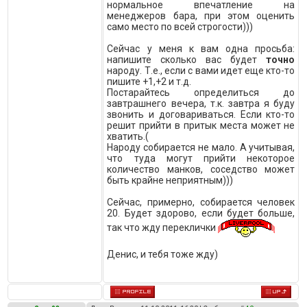
нормальное впечатление на
менеджеров бара, при этом оценить
само место по всей строгости)))
Сейчас у меня к вам одна просьба:
напишите сколько вас будет
точно
народу. Т.е., если с вами идет еще кто-то
пишите +1,+2 и т.д.
Постарайтесь определиться до
завтрашнего вечера, т.к. завтра я буду
звонить и договариваться. Если кто-то
решит прийти в притык места может не
хватить.(
Народу собирается не мало. А учитывая,
что туда могут прийти некоторое
количество манков, соседство может
быть крайне неприятным)))
Сейчас, примерно, собирается человек
20. Будет здорово, если будет больше,
так что жду переклички
Денис, и тебя тоже жду)