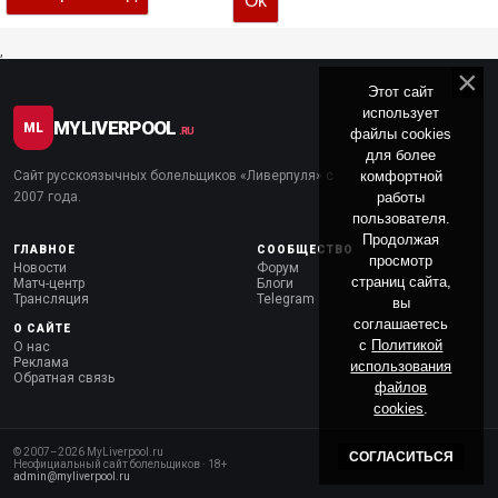
,
Этот сайт
использует
MYLIVERPOOL
ML
файлы cookies
.RU
для более
комфортной
Сайт русскоязычных болельщиков «Ливерпуля» с
работы
2007 года.
пользователя.
Продолжая
ГЛАВНОЕ
СООБЩЕСТВО
просмотр
Новости
Форум
страниц сайта,
Матч-центр
Блоги
Трансляция
Telegram
вы
соглашаетесь
О САЙТЕ
с
Политикой
О нас
Реклама
использования
Обратная связь
файлов
cookies
.
© 2007–
2026
MyLiverpool.ru
СОГЛАСИТЬСЯ
Неофициальный сайт болельщиков · 18+
admin@myliverpool.ru