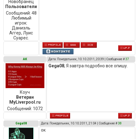
Новобранец
Пользователи
Сообщений:
48
Любимый
игрок:
Даниэль
Аггер, Луис
Суарес.
AK
Дата: Понедельник, 10.10.2011, 20:39 | Сообщение #
37
Gega08
, Я завтра подробно все опишу.
Коуч
Ветеран
MyLiverpool.ru
Сообщений:
1072
Gega08
Дата: Понедельник, 10.10.2011, 21:04 | Сообщение #
38
ок