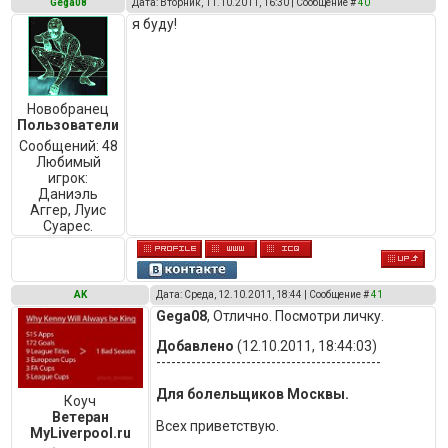
Gega08
Дата: Вторник, 11.10.2011, 16:30 | Сообщение #
40
я буду!
Новобранец
Пользователи
Сообщений:
48
Любимый
игрок:
Даниэль
Аггер, Луис
Суарес.
AK
Дата: Среда, 12.10.2011, 18:44 | Сообщение #
41
Gega08
, Отлично. Посмотри личку.
Добавлено
(12.10.2011, 18:44:03)
---------------------------------------------
Для болельщиков Москвы.
Коуч
Ветеран
Всех приветствую.
MyLiverpool.ru