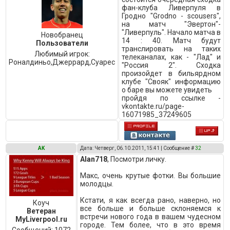
фан-клуба Ливерпуля в
Гродно "Grodno - scousers",
на матч "Эвертон"-
"Ливерпуль". Начало матча в
Новобранец
14 : 40. Матч будут
Пользователи
транслировать на таких
Любимый игрок:
телеканалах, как - "Лад" и
Роналдиньо,Джеррард,Суарес
"Россия 2". Сходка
произойдет в бильярдном
клубе "Свояк" информацию
о баре вы можете увидеть
пройдя по ссылке -
vkontakte.ru/page-
16071985_37249605
AK
Дата: Четверг, 06.10.2011, 15:41 | Сообщение #
32
Alan718
, Посмотри личку.
Макс, очень крутые фотки. Вы большие
молодцы.
Кстати, я как всегда рано, наверно, но
Коуч
все больше и больше склоняемся к
Ветеран
встречи нового года в вашем чудесном
MyLiverpool.ru
городе. Тем более, что в это время