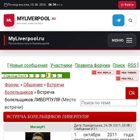
Понедельник,
10.08.2026
08:34
Войти
МСК
MYLIVERPOOL
.RU
ML
RUSSIAN SUPPORTERS
MyLiverpool.ru
МЕНЮ
Русскоязычные болельщики
[
Новые сообщения
·
Участники
·
Правила форума
·
Поиск
·
RSS
]
3
Страница
3
из
4
«
1
2
4
»
Форум.
»
Общение
»
Встречи
болельщиков
»
Встреча
болельщиков ЛИВЕРПУЛЯ!
(Место
встречи)
ВСТРЕЧА БОЛЕЛЬЩИКОВ ЛИВЕРПУЛЯ!
Дата: Понедельник, 26.09.2011, 03:08 |
Mersey91
Сообщение #
31
1 октября 2011 года:
состоится очередная сходка