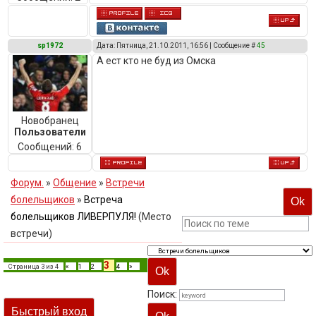
sp1972
Дата: Пятница, 21.10.2011, 16:56 | Сообщение #
45
А ест кто не буд из Омска
Новобранец
Пользователи
Сообщений:
6
Форум.
»
Общение
»
Встречи
болельщиков
»
Встреча
болельщиков ЛИВЕРПУЛЯ!
(Место
встречи)
3
Страница
3
из
4
«
1
2
4
»
Поиск: