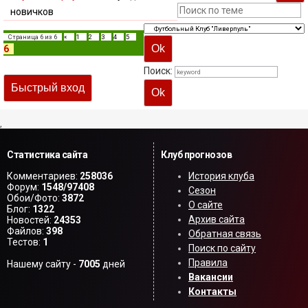
новичков
Страница
6
из
6
«
1
2
3
4
5
6
Поиск:
,
Статистика сайта
Клуб прогнозов
Комментариев:
258036
История клуба
Форум:
1548/97408
Сезон
Обои/Фото:
3872
О сайте
Блог:
1322
Архив сайта
Новостей:
24353
Файлов:
398
Обратная связь
Тестов:
1
Поиск по сайту
Правила
Нашему сайту -
7005
дней
Вакансии
Контакты