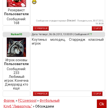
Резервист
Пользователи
Сообщений:
Diezel
Сообщение отредактировал
-
Понедельник, 30.07.2012,
168
18:38:08
Nurken93
Дата: Четверг, 06.06.2013, 13:00:59 | Сообщение #
77
Коутиньо молодец, Старридж классный
игрок
Игрок основы
Пользователи
Сообщений:
233
Любимый
игрок:
Конечна
Джеррард кто
еще
Форум.
»
FC Liverpool
»
Футбольный
Клуб "Ливерпуль"
»
Обсуждаем