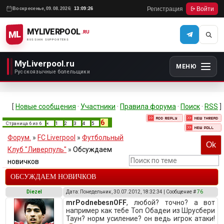
Регистрация
Войти
Воскресенье,
09.08.2026
13:09:26
MYLIVERPOOL
ML
.RU
RUSSIAN SUPPORTERS
MyLiverpool.ru
МЕНЮ
Русскоязычные болельщики
[
Новые сообщения
·
Участники
·
Правила форума
·
Поиск
·
RSS
]
6
Страница
6
из
6
«
1
2
3
4
5
Форум.
»
FC Liverpool
»
Футбольный
Клуб "Ливерпуль"
»
Обсуждаем
новичков
ОБСУЖДАЕМ НОВИЧКОВ
Diezel
Дата: Понедельник, 30.07.2012, 18:32:34 | Сообщение #
76
mrPodnebesnOFF
, любой? точно? а вот
например как тебе Топ Обадеи из Шрусбери
Таун? норм усиление? он ведь игрок атаки!