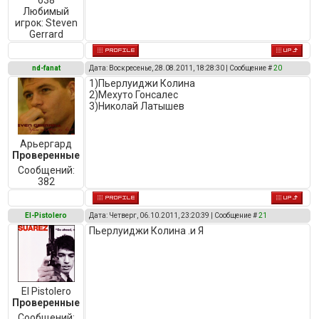
638
Любимый
игрок:
Steven
Gerrard
nd-fanat
Дата: Воскресенье, 28.08.2011, 18:28:30 | Сообщение #
20
1)Пьерлуиджи Колина
2)Мехуто Гонсалес
3)Николай Латышев
Арьергард
Проверенные
Сообщений:
382
El-Pistolero
Дата: Четверг, 06.10.2011, 23:20:39 | Сообщение #
21
Пьерлуиджи Колина .и Я
El Pistolero
Проверенные
Сообщений: