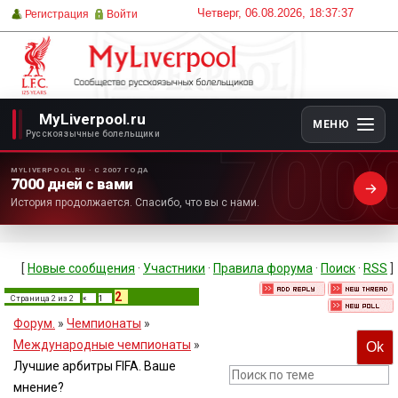
Четверг, 06.08.2026, 18:37:37
Регистрация
Войти
MyLiverpool.ru
МЕНЮ
700
Русскоязычные болельщики
MYLIVERPOOL.RU · С 2007 ГОДА
7000 дней с вами
История продолжается. Спасибо, что вы с нами.
[
Новые сообщения
·
Участники
·
Правила форума
·
Поиск
·
RSS
]
2
Страница
2
из
2
«
1
Форум.
»
Чемпионаты
»
Международные чемпионаты
»
Лучшие арбитры FIFA. Ваше
мнение?