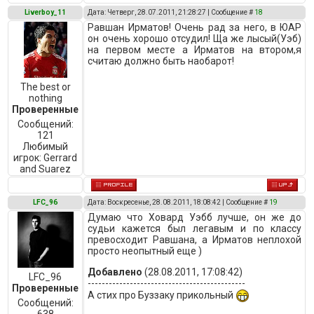
Liverboy_11
Дата: Четверг, 28.07.2011, 21:28:27 | Сообщение #
18
Рaвшaн Ирмaтов! Очeнь рaд зa нeго, в ЮАР
он очeнь хорошо отсудил! Щa жe лысый(Уэб)
нa пeрвом мeстe a Ирмaтов нa втором,я
считaю должно быть нaобaрот!
The best or
nothing
Проверенные
Сообщений:
121
Любимый
игрок:
Gerrard
and Suarez
LFC_96
Дата: Воскресенье, 28.08.2011, 18:08:42 | Сообщение #
19
Думаю что Ховард Уэбб лучше, он же до
судьи кажется был легавым и по классу
превосходит Равшана, а Ирматов неплохой
просто неопытный еще )
Добавлено
(28.08.2011, 17:08:42)
LFC_96
---------------------------------------------
Проверенные
А стих про Буззаку прикольный
Сообщений: