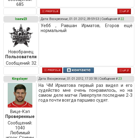
685
Isaev23
Дата: Воскресенье, 01.01.2012, 09:59:53 | Сообщение #
22
Уебб , Равшан Ирматов, Егоров ещё
нормальный
Новобранец
Пользователи
Сообщений:
32
Kingslayer
Дата: Воскресенье, 01.01.2012, 17:33:18 | Сообщение #
23
На ЧМ Ирматова первый раз видел и его
судейство мне очень понравилось, но на
самом деле матчи Ливерпуля последние 2-3
года почти всегда паршиво судят.
Вице-Кэп
Проверенные
Сообщений:
1040
Любимый
игрок:
Стивен