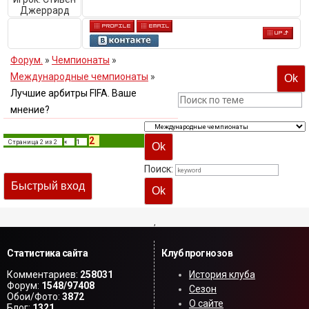
Джеррард
Форум.
»
Чемпионаты
»
Международные чемпионаты
»
Лучшие арбитры FIFA. Ваше
мнение?
2
Страница
2
из
2
«
1
Поиск:
,
Статистика сайта
Клуб прогнозов
Комментариев:
258031
История клуба
Форум:
1548/97408
Сезон
Обои/Фото:
3872
О сайте
Блог:
1321