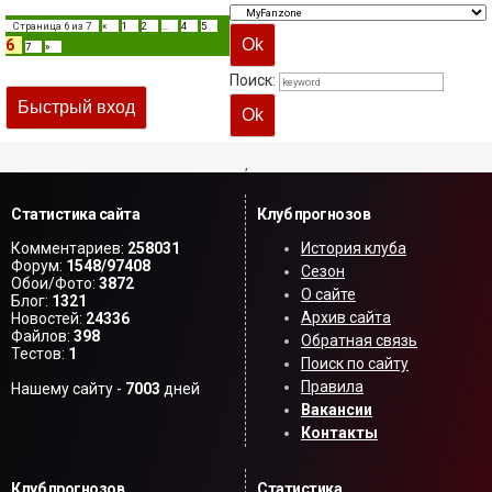
Страница
6
из
7
«
1
2
…
4
5
6
7
»
Поиск:
,
Статистика сайта
Клуб прогнозов
Комментариев:
258031
История клуба
Форум:
1548/97408
Сезон
Обои/Фото:
3872
О сайте
Блог:
1321
Архив сайта
Новостей:
24336
Файлов:
398
Обратная связь
Тестов:
1
Поиск по сайту
Правила
Нашему сайту -
7003
дней
Вакансии
Контакты
Клуб прогнозов
Статистика