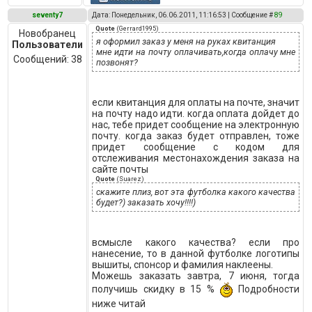
seventy7
Дата: Понедельник, 06.06.2011, 11:16:53 | Сообщение #
89
Quote
(
Gerrard1995
)
Новобранец
я оформил заказ у меня на руках квитанция
Пользователи
мне идти на почту оплачивать,когда оплачу мне
Сообщений:
38
позвонят?
если квитанция для оплаты на почте, значит
на почту надо идти. когда оплата дойдет до
нас, тебе придет сообщение на электронную
почту. когда заказ будет отправлен, тоже
придет сообщение с кодом для
отслеживания местонахождения заказа на
сайте почты
Quote
(
Suarez
)
скажите плиз, вот эта футболка какого качества
будет?) заказать хочу!!!!)
всмысле какого качества? если про
нанесение, то в данной футболке логотипы
вышиты, спонсор и фамилия наклеены.
Можешь заказать завтра, 7 июня, тогда
получишь скидку в 15 %
Подробности
ниже читай