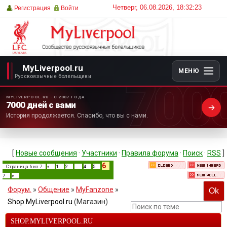
Четверг, 06.08.2026, 18:32:23
Регистрация
Войти
MyLiverpool.ru
МЕНЮ
700
Русскоязычные болельщики
MYLIVERPOOL.RU · С 2007 ГОДА
7000 дней с вами
История продолжается. Спасибо, что вы с нами.
[
Новые сообщения
·
Участники
·
Правила форума
·
Поиск
·
RSS
]
6
Страница
6
из
7
«
1
2
…
4
5
7
»
Форум.
»
Общение
»
MyFanzone
»
Shop.MyLiverpool.ru
(Магазин)
SHOP.MYLIVERPOOL.RU