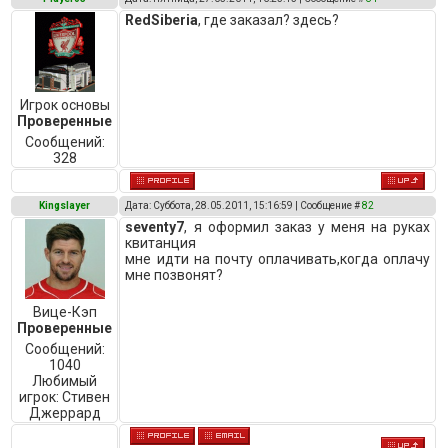
RedSiberia
, где заказал? здесь?
Игрок основы
Проверенные
Сообщений:
328
Kingslayer
Дата: Суббота, 28.05.2011, 15:16:59 | Сообщение #
82
seventy7
, я оформил заказ у меня на руках
квитанция
мне идти на почту оплачивать,когда оплачу
мне позвонят?
Вице-Кэп
Проверенные
Сообщений:
1040
Любимый
игрок:
Стивен
Джеррард