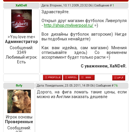
XaNDeR
Дата: Вторник, 10.11.2009, 23:32:06 | Сообщение #
1
Здравствуйте.
Открыл друг магазин футболок Ливерпуля
-
http://shop.myliverpool.ru/
=)
Все дизайны футболок авторские) Нигде
>You love me<
вы подобных ненайдете)
Администратор
Сообщений:
Как вам идейка, сам магазин) Мнения
3349
отписывайте здесь) Со временем
Любимый игрок:
ассортимент будет только расти =)
Есть
С уважением, XaNDeR.
fhrfy
Дата: Понедельник, 23.05.2011, 14:09:06 | Сообщение #
76
Дорого, на фига ломать такие цены, если
можно из Англии заказать дешевле
Игрок основы
Проверенные
Сообщений: