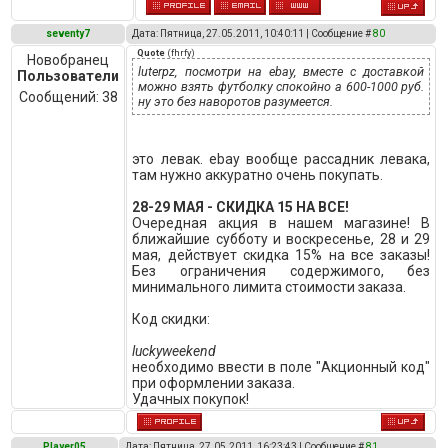
seventy7
Дата: Пятница, 27.05.2011, 10:40:11 | Сообщение #
80
Quote
(
fhrfy
)
Новобранец
luterpz, посмотри на ebay, вместе с доставкой
Пользователи
можно взять футболку спокойно а 600-1000 руб.
Сообщений:
38
ну это без наворотов разумеется.
это левак. ebay вообще рассадник левака,
там нужно аккуратно очень покупать.
28-29 МАЯ - СКИДКА 15 НА ВСЕ!
Очередная акция в нашем магазине! В
ближайшие субботу и воскресенье, 28 и 29
мая, действует скидка 15% на все заказы!
Без ограничения содержимого, без
минимального лимита стоимости заказа.
Код скидки:
luckyweekend
необходимо ввести в поле "Акционный код"
при оформлении заказа.
Удачных покупок!
Player05
Дата: Пятница, 27.05.2011, 16:23:43 | Сообщение #
81