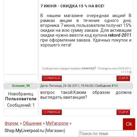
7 ИЮНЯ - СКИДКА 15 % НА ВСЕ!
В нашем магазине очередная акция! В
рамках акции в течение одного дня,
вторника 7 июня, пользователи получат 15%
скидки на всю сумму заказа. Для активации
скидки нужно ввести код купона
rekord-2011
при оформлении заказа. Удачных покупок и
хорошего лета!
seventy7
Сообщение отредактировал
-
Понедельник, 06.06.2011,
11:17:34
Scouser_95
Дата: Пятница, 24.06.2011, 19:46:06 | Сообщение #
90
вопрос такой:Каким образом должна
Новобранец
выглядеть квитанция?
Пользователи
Сообщений:
1
Форум.
»
Общение
»
MyFanzone
»
Shop.MyLiverpool.ru
(Магазин)