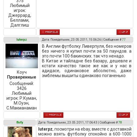
375
Любимый
игрок:
Джеррард,
Беллами,
Далглиш
luterpz
Дата: Понедельник, 23.05.2011, 15:06:26 | Сообщение #
77
В Англии футболку Ливерпуля, без номеров
без ничего я купил почти за 50 паундов. а
это почти 100 бакинских. так что ненадо.
В Китае и тайладне без базару, дешевле и
кстати качество такое же как и у нас в
адидасе, одинаковое абсолютно, даже
Коуч
эмблемы вышиты одинаково поганенько
Проверенные
Сообщений:
3426
Любимый
игрок:
Р.Куман,
М.Оуэн,
C.Макманаман
fhrfy
Дата: Понедельник, 23.05.2011, 17:06:43 | Сообщение #
78
luterpz
, посмотри на ebay, вместе с доставкой
можно взять футболку спокойно а 600-1000