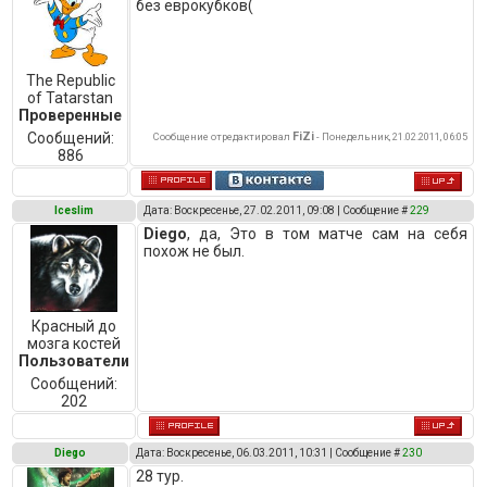
без еврокубков(
The Republic
of Tatarstan
Проверенные
Сообщений:
FiZi
Сообщение отредактировал
-
Понедельник, 21.02.2011, 06:05
886
Iceslim
Дата: Воскресенье, 27.02.2011, 09:08 | Сообщение #
229
Diego
, да, Это в том матче сам на себя
похож не был.
Красный до
мозга костей
Пользователи
Сообщений:
202
Diego
Дата: Воскресенье, 06.03.2011, 10:31 | Сообщение #
230
28 тур.