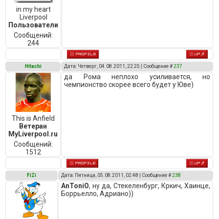
in my heart
Liverpool
Пользователи
Сообщений:
244
Hitachi
Дата: Четверг, 04.08.2011, 22:25 | Сообщение #
237
да Рома неплохо усиливается, но
чемпионство скорее всего будет у Юве)
This is Anfield
Ветеран
MyLiverpool.ru
Сообщений:
1512
FiZi
Дата: Пятница, 05.08.2011, 02:48 | Сообщение #
238
AnToniO
, ну да, Стекеленбург, Кркич, Хаинце,
Боррьелло, Адриано))