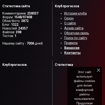
Статистика сайта
Клуб прогнозов
Комментариев:
258037
История клуба
Форум:
1548/97408
Сезон
Обои/Фото:
3872
О сайте
Блог:
1322
Архив сайта
Новостей:
24357
Файлов:
398
Обратная связь
Тестов:
1
Поиск по сайту
Правила
Нашему сайту -
7006
дней
Вакансии
Контакты
Клуб прогнозов
Статистика
Этот сайт
использует
файлы cookies
для более
комфортной
работы
пользователя.
Продолжая