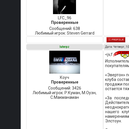
LFC_96
Проверенные
Сообщений:
638
Любимый игрок:
Steven Gerrard
luterpz
Дата: Четверг, 10
<jv,f
Исполните
покупателям
«Эвертон» п
Коуч
клуба соста
Проверенные
продажи по
Сообщений:
3426
остается тя
Любимый игрок:
Р.Куман, М.Оуэн,
C.Макманаман
«За послед
Действител
неоднократн
нашего клу
намерениями
Элстоун.