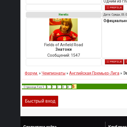
Одним из гл
Heretic
Дата: Среда, 05.0
Официально
Fields of Anfield Road
Знатоки
Сообщений:
1547
Форум.
»
Чемпионаты
»
Английская Премьер-Лига
»
Э
5
Страница
5
из
5
«
1
2
3
4