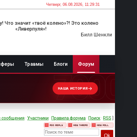
Четверг, 06.08.2026, 11:29:31
! Что значит «твоё колено»?! Это колено
«Ливерпуля»!
Билл Шенкли
сферы
Травмы
Блоги
Форум
7000
НАША ИСТОРИЯ
 сообщения
·
Участники
·
Правила форума
·
Поиск
·
RSS
]