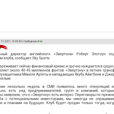
.11.2011, 15:43:45 | Сообщение #
66
льный директор английского «Эвертона» Роберт Элстоун п
и клуба, сообщает Sky Sports.
ереживает сейчас финансовый кризис и срочно нуждается в суще
вляет около 40-45 миллионов фунтов. «Эвертону» в летнее транс
лузащитника Микеля Артеты и нападающих Якубу Айегбени и Дже
желым.
ние несколько недель в СМИ появилось много спекуляций и 
ьно, есть ряд предпринимателей, групп и компаний, котор
о заявляли, что к «Эвертону» есть интерес. Переговоры по-преж
ба с потенциальными инвесторами, мы никогда не спрашивае
 и планами на будущее. Клуб будет продан только тогда, когд