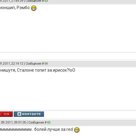
9.2011, 21:44:39 | Сообщение #
63
пионшип, Рэмбо
9.2011, 22:14:12 | Сообщение #
64
о нишутя, Сталоне топит за ирисок?!оО
.09.2011, 09:01:05 | Сообщение #
65
!! ммммммммммм.. болей лучше за red