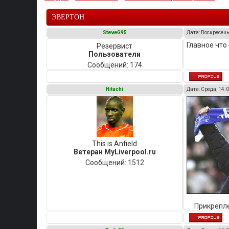
ЭВЕРТОН
SteveG95
Дата: Воскресенье
Главное что
Резервист
Пользователи
Сообщений:
174
Hitachi
Дата: Среда, 14.0
This is Anfield
Ветеран MyLiverpool.ru
Сообщений:
1512
Прикрепл