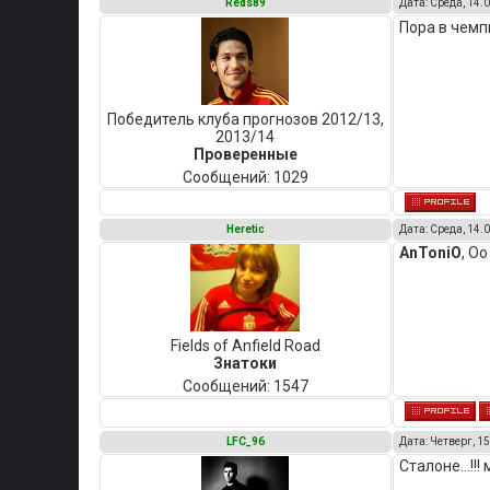
Reds89
Дата: Среда, 14.0
Пора в чем
Победитель клуба прогнозов 2012/13,
2013/14
Проверенные
Сообщений:
1029
Heretic
Дата: Среда, 14.0
AnToniO
, О
Fields of Anfield Road
Знатоки
Сообщений:
1547
LFC_96
Дата: Четверг, 15
Сталоне...!