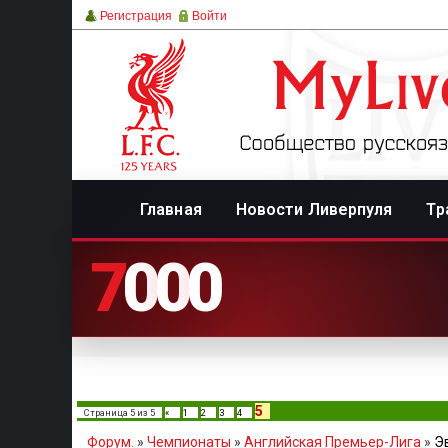
Регистрация
Войти
Главная
Новости Ливерпуля
Тр
7
0
0
0
5
Страница
5
из
5
«
1
2
3
4
Форум.
»
Чемпионаты
»
Английская Премьер-Лига
»
Э