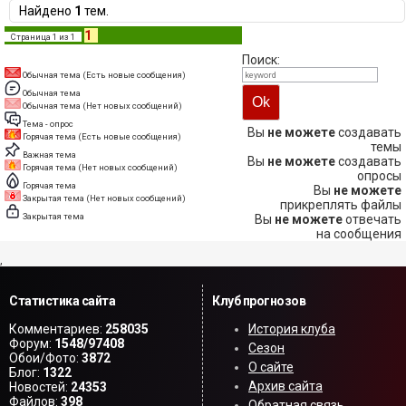
Найдено
1
тем.
1
Страница
1
из
1
Поиск:
Обычная тема (Есть новые сообщения)
Обычная тема
Обычная тема (Нет новых сообщений)
Тема - опрос
Вы
не можете
создавать
Горячая тема (Есть новые сообщения)
темы
Важная тема
Вы
не можете
создавать
Горячая тема (Нет новых сообщений)
опросы
Горячая тема
Вы
не можете
Закрытая тема (Нет новых сообщений)
прикреплять файлы
Закрытая тема
Вы
не можете
отвечать
на сообщения
,
Статистика сайта
Клуб прогнозов
Комментариев:
258035
История клуба
Форум:
1548/97408
Сезон
Обои/Фото:
3872
О сайте
Блог:
1322
Архив сайта
Новостей:
24353
Файлов:
398
Обратная связь