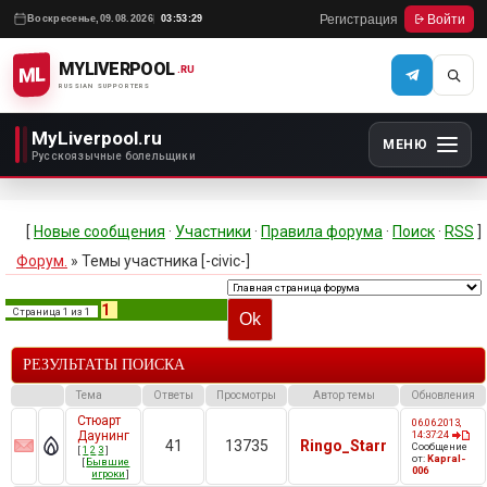
Регистрация
Войти
Воскресенье,
09.08.2026
03:53:29
MYLIVERPOOL
ML
.RU
RUSSIAN SUPPORTERS
MyLiverpool.ru
МЕНЮ
Русскоязычные болельщики
[
Новые сообщения
·
Участники
·
Правила форума
·
Поиск
·
RSS
]
Форум.
»
Темы участника [-civic-]
1
Страница
1
из
1
РЕЗУЛЬТАТЫ ПОИСКА
Тема
Ответы
Просмотры
Автор темы
Обновления
Стюарт
06.06.2013,
Даунинг
14:37:24
41
13735
Ringo_Starr
Сообщение
[
1
2
3
]
от:
Kapral-
[
Бывшие
006
игроки
]