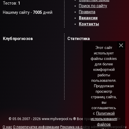
Тестов:
1
Поиск по сайту
Правила
Нашему сайту -
7005
дней
Вакансии
Контакты
Клуб прогнозов
Статистика
Этот сайт
использует
файлы cookies
для более
комфортной
работы
пользователя.
Продолжая
просмотр
страниц сайта,
вы
соглашаетесь
с
Политикой
использования
© 05.06.2007 - 2026 www.myliverpool.ru ® Все права защищены. 18+
файлов
О нас
О перепечатке информации
Реклама на сайте
admin@myliverpool.ru