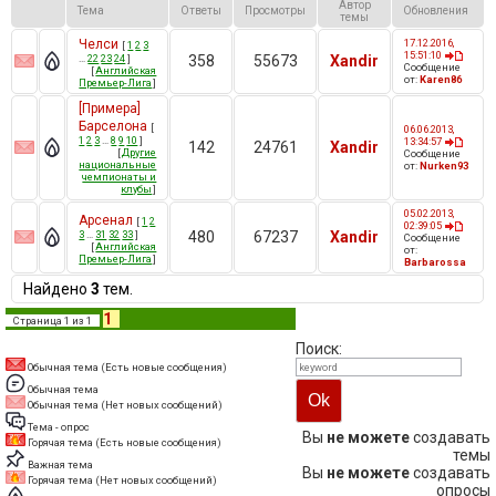
Автор
Тема
Ответы
Просмотры
Обновления
темы
Челси
17.12.2016,
[
1
2
3
15:51:10
…
22
23
24
]
358
55673
Xandir
Сообщение
[
Английская
от:
Karen86
Премьер-Лига
]
[Примера]
Барселона
[
06.06.2013,
1
2
3
…
8
9
10
]
13:34:57
142
24761
Xandir
[
Другие
Сообщение
национальные
от:
Nurken93
чемпионаты и
клубы
]
05.02.2013,
Арсенал
[
1
2
02:39:05
3
…
31
32
33
]
480
67237
Xandir
Сообщение
[
Английская
от:
Премьер-Лига
]
Barbarossa
Найдено
3
тем.
1
Страница
1
из
1
Поиск:
Обычная тема (Есть новые сообщения)
Обычная тема
Обычная тема (Нет новых сообщений)
Тема - опрос
Вы
не можете
создавать
Горячая тема (Есть новые сообщения)
темы
Важная тема
Вы
не можете
создавать
Горячая тема (Нет новых сообщений)
опросы