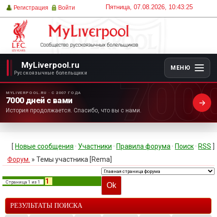
Пятница, 07.08.2026, 10:43:25
Регистрация
Войти
MyLiverpool.ru
МЕНЮ
700
Русскоязычные болельщики
MYLIVERPOOL.RU · С 2007 ГОДА
7000 дней с вами
История продолжается. Спасибо, что вы с нами.
[
Новые сообщения
·
Участники
·
Правила форума
·
Поиск
·
RSS
]
Форум.
»
Темы участника [Rema]
1
Страница
1
из
1
РЕЗУЛЬТАТЫ ПОИСКА