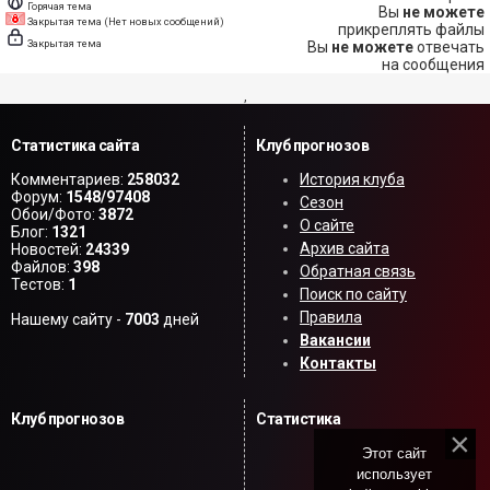
Горячая тема
Вы
не можете
Закрытая тема (Нет новых сообщений)
прикреплять файлы
Закрытая тема
Вы
не можете
отвечать
на сообщения
,
Статистика сайта
Клуб прогнозов
Комментариев:
258032
История клуба
Форум:
1548/97408
Сезон
Обои/Фото:
3872
О сайте
Блог:
1321
Архив сайта
Новостей:
24339
Файлов:
398
Обратная связь
Тестов:
1
Поиск по сайту
Правила
Нашему сайту -
7003
дней
Вакансии
Контакты
Клуб прогнозов
Статистика
Этот сайт
использует