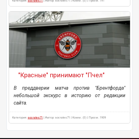
Категория:
socrates71
| Автор: socrates71 | Комм.: (0) | Просм.: 191
"Красные" принимают "Пчел"
В преддверии матча против "Брентфорда"
небольшой экскурс в историю от редакции
сайта.
Категория:
socrates71
| Автор: socrates71 | Комм.: (0) | Просм.: 1909