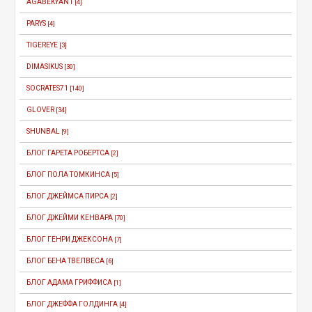
AGABEKYAN1
[4]
PARYS
[4]
TIGEREYE
[3]
DIMASIKUS
[30]
SOCRATES71
[140]
GLOVER
[34]
SHUNBAL
[9]
БЛОГ ГАРЕТА РОБЕРТСА
[2]
БЛОГ ПОЛА ТОМКИНСА
[5]
БЛОГ ДЖЕЙМСА ПИРСА
[2]
БЛОГ ДЖЕЙМИ КЕНВАРА
[70]
БЛОГ ГЕНРИ ДЖЕКСОНА
[7]
БЛОГ БЕНА ТВЕЛВЕСА
[6]
БЛОГ АДАМА ГРИФФИСА
[1]
БЛОГ ДЖЕФФА ГОЛДИНГА
[4]