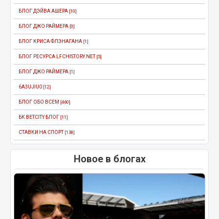
БЛОГ ДЭЙВА АШЕРА
[10]
БЛОГ ДЖО РАЙМЕРА
[0]
БЛОГ КРИСА ФЛЭНАГАНА
[1]
БЛОГ РЕСУРСА LFCHISTORY.NET
[5]
БЛОГ ДЖО РАЙМЕРА
[1]
6A3UJIU0
[12]
БЛОГ ОБО ВСЕМ
[460]
БК BETCITY БЛОГ
[11]
СТАВКИ НА СПОРТ
[138]
Новое в блогах