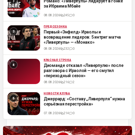
Романо: «Ливерпуль» лидирует в гонке
за Ибраима Мбайе
08.08.2026
245
0
ПРЕДСЕЗОНКА
ML
Первый «Энфилд» Ираолы и
возвращение лидеров: 5 интриг матча
«Ливерпуль» — «Монако»
08.08.2026
232
0
КРАСНАЯ СТРОКА
ML
Диоманде отказал «Ливерпулю» после
разговора с Ираолой — его смутил
«переходный сезон»
08.08.2026
216
2
НОВОСТИ КЛУБА
ML
Джеррард: «Составу „Ливерпуля“ нужна
серьёзная перестройка»
07.08.2026
214
0