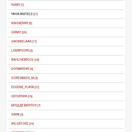
YUXBY
[7]
YAHA-ANFIELD
[21]
KINGKENNY
[0]
GRIMO
[29]
GROBBELAAR
[17]
LIVERPOOPS
[3]
BAHLIVERPOOL
[14]
DOFMAYDAY
[5]
GOREVANOV_M
[3]
EUGENE_PLAYA
[12]
UDOVENYA
[26]
БРЭД ДЕ БИЛЛОУ
[7]
IIIAPA
[3]
WILGEFORZ
[19]