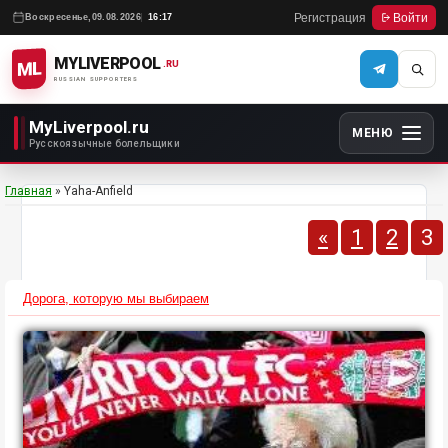
Регистрация
Войти
Воскресенье,
09.08.2026
16:17
MYLIVERPOOL
ML
.RU
RUSSIAN SUPPORTERS
MyLiverpool.ru
МЕНЮ
Русскоязычные болельщики
Главная
»
Yaha-Anfield
«
1
2
3
Дорога, которую мы выбираем