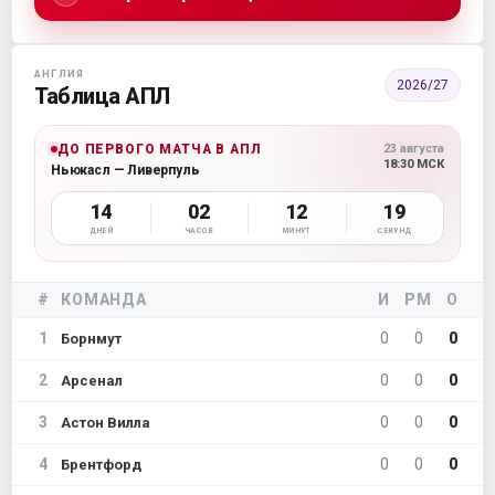
АНГЛИЯ
2026/27
Таблица АПЛ
ДО ПЕРВОГО МАТЧА В АПЛ
23 августа
18:30 МСК
Ньюкасл — Ливерпуль
14
02
12
18
ДНЕЙ
ЧАСОВ
МИНУТ
СЕКУНД
#
КОМАНДА
И
РМ
О
1
0
0
0
Борнмут
2
0
0
0
Арсенал
3
0
0
0
Астон Вилла
4
0
0
0
Брентфорд