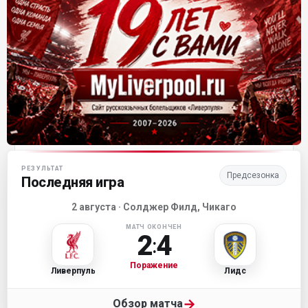
Матч-центр «Ливерпуля»
РЕЗУЛЬТАТ
Предсезонка
Последняя игра
2 августа · Солджер Филд, Чикаго
МАТЧ ОКОНЧЕН
2
4
:
Поражение
Ливерпуль
Лидс
→
Обзор матча