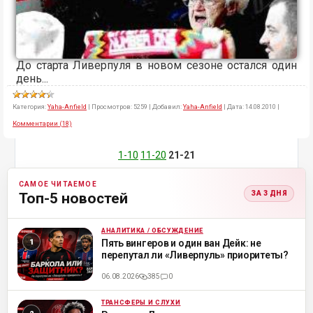
До старта Ливерпуля в новом сезоне остался один
день...
Категория:
Yaha-Anfield
|
Просмотров:
5259
|
Добавил:
Yaha-Anfield
|
Дата:
14.08.2010
|
Комментарии (18)
1-10
11-20
21-21
САМОЕ ЧИТАЕМОЕ
ЗА 3 ДНЯ
Топ-5 новостей
АНАЛИТИКА / ОБСУЖДЕНИЕ
ML
Пять вингеров и один ван Дейк: не
перепутал ли «Ливерпуль» приоритеты?
06.08.2026
385
0
ТРАНСФЕРЫ И СЛУХИ
ML