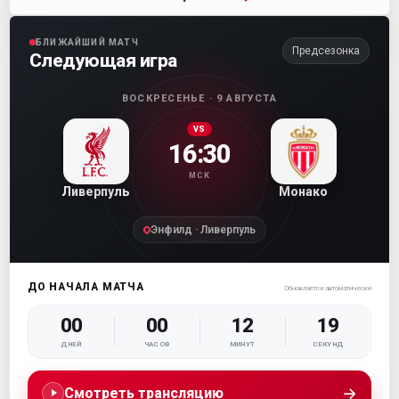
БЛИЖАЙШИЙ МАТЧ
Предсезонка
Следующая игра
ВОСКРЕСЕНЬЕ · 9 АВГУСТА
VS
16:30
МСК
Ливерпуль
Монако
Энфилд · Ливерпуль
ДО НАЧАЛА МАТЧА
Обновляется автоматически
00
00
12
18
ДНЕЙ
ЧАСОВ
МИНУТ
СЕКУНД
→
Смотреть трансляцию