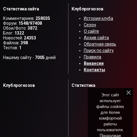
Статистика сайта
Клуб прогнозов
Комментариев:
258035
История клуба
Форум:
1548/97408
Сезон
Обои/Фото:
3872
О сайте
Блог:
1322
Архив сайта
Новостей:
24353
Файлов:
398
Обратная связь
Тестов:
1
Поиск по сайту
Правила
Нашему сайту -
7005
дней
Вакансии
Контакты
Клуб прогнозов
Статистика
Этот сайт
использует
файлы cookies
для более
комфортной
работы
пользователя.
Продолжая