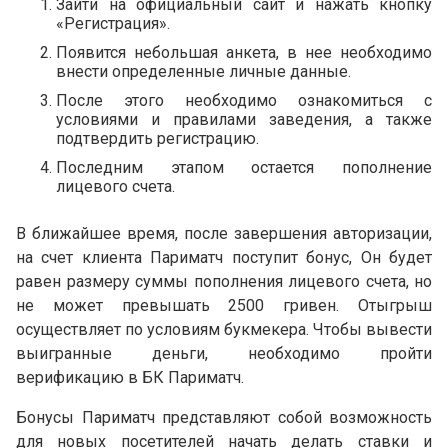
Зайти на официальный сайт и нажать кнопку
«Регистрация».
Появится небольшая анкета, в нее необходимо
внести определенные личные данные.
После этого необходимо ознакомиться с
условиями и правилами заведения, а также
подтвердить регистрацию.
Последним этапом остается пополнение
лицевого счета.
В ближайшее время, после завершения авторизации,
на счет клиента Париматч поступит бонус, Он будет
равен размеру суммы пополнения лицевого счета, но
не может превышать 2500 гривен. Отыгрыш
осуществляет по условиям букмекера. Чтобы вывести
выигранные деньги, необходимо пройти
верификацию в БК Париматч.
Бонусы Париматч представляют собой возможность
для новых посетителей начать делать ставки и