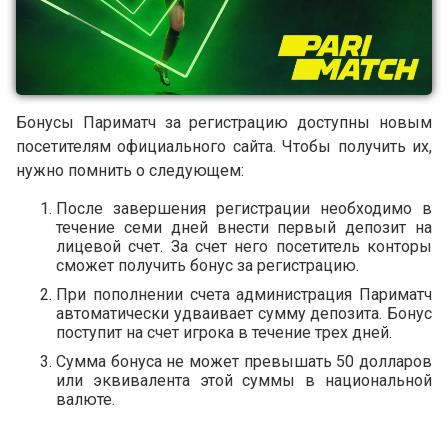
Бонусы Париматч за регистрацию доступны новым
посетителям официального сайта. Чтобы получить их,
нужно помнить о следующем:
После завершения регистрации необходимо в
течение семи дней внести первый депозит на
лицевой счет. За счет него посетитель конторы
сможет получить бонус за регистрацию.
При пополнении счета администрация Париматч
автоматически удваивает сумму депозита. Бонус
поступит на счет игрока в течение трех дней.
Сумма бонуса не может превышать 50 долларов
или эквивалента этой суммы в национальной
валюте.