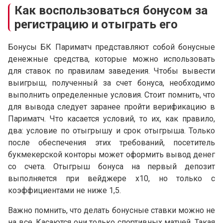
Как воспользоваться бонусом за
регистрацию и отыграть его
Бонусы БК Париматч представляют собой бонусные
денежные средства, которые можно использовать
для ставок по правилам заведения. Чтобы вывести
выигрыш, полученный за счет бонуса, необходимо
выполнить определенные условия. Стоит помнить, что
для вывода следует заранее пройти верификацию в
Париматч. Что касается условий, то их, как правило,
два: условие по отыгрышу и срок отыгрыша. Только
после обеспечения этих требований, посетитель
букмекерской конторы может оформить вывод денег
со счета. Отыгрыш бонуса на первый депозит
выполняется при вейджере х10, но только с
коэффициентами не ниже 1,5.
Важно помнить, что делать бонусные ставки можно не
на все. Касаются они только спортивных матчей. Такая