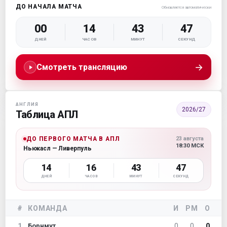
ДО НАЧАЛА МАТЧА
Обновляется автоматически
00
14
43
46
ДНЕЙ
ЧАСОВ
МИНУТ
СЕКУНД
→
Смотреть трансляцию
АНГЛИЯ
2026/27
Таблица АПЛ
ДО ПЕРВОГО МАТЧА В АПЛ
23 августа
18:30 МСК
Ньюкасл — Ливерпуль
14
16
43
46
ДНЕЙ
ЧАСОВ
МИНУТ
СЕКУНД
#
КОМАНДА
И
РМ
О
1
0
0
0
Борнмут