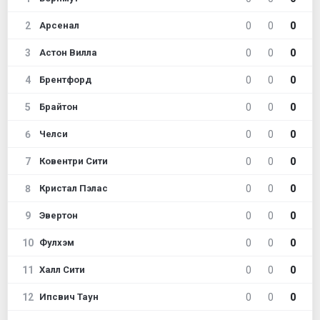
2
0
0
0
Арсенал
3
0
0
0
Астон Вилла
4
0
0
0
Брентфорд
5
0
0
0
Брайтон
6
0
0
0
Челси
7
0
0
0
Ковентри Сити
8
0
0
0
Кристал Пэлас
9
0
0
0
Эвертон
10
0
0
0
Фулхэм
11
0
0
0
Халл Сити
12
0
0
0
Ипсвич Таун