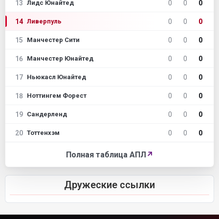
13
0
0
0
Лидс Юнайтед
14
0
0
0
Ливерпуль
15
0
0
0
Манчестер Сити
16
0
0
0
Манчестер Юнайтед
17
0
0
0
Ньюкасл Юнайтед
18
0
0
0
Ноттингем Форест
19
0
0
0
Сандерленд
20
0
0
0
Тоттенхэм
Полная таблица АПЛ
↗
Дружеские ссылки