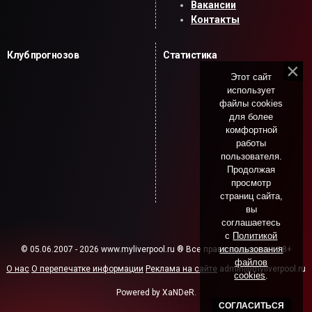
Вакансии
Контакты
Клуб прогнозов
Статистика
Этот сайт
использует
файлы cookies
для более
комфортной
работы
пользователя.
Продолжая
просмотр
страниц сайта,
вы
соглашаетесь
с
Политикой
использования
© 05.06.2007 - 2026 www.myliverpool.ru ® Все права защищены. 18+
файлов
О нас
О перепечатке информации
Реклама на сайте
admin@myliverpool.ru
cookies
.
Powered by XaNDeR.
СОГЛАСИТЬСЯ