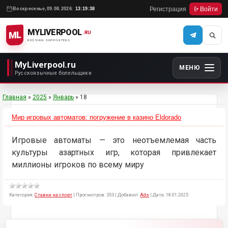
Регистрация
Войти
Воскресенье,
09.08.2026
13:19:38
MYLIVERPOOL
ML
.RU
RUSSIAN SUPPORTERS
MyLiverpool.ru
МЕНЮ
Русскоязычные болельщики
Главная
»
2025
»
Январь
»
18
Мир игровых автоматов: погружение в казино Eldorado
Игровые автоматы — это неотъемлемая часть
культуры азартных игр, которая привлекает
миллионы игроков по всему миру
Категория:
Ставки на спорт
|
Просмотров:
353
|
Добавил:
Ads
|
Дата:
18.01.2025