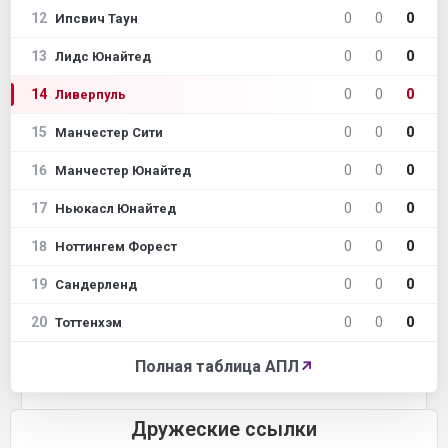
12
0
0
0
Ипсвич Таун
13
0
0
0
Лидс Юнайтед
14
0
0
0
Ливерпуль
15
0
0
0
Манчестер Сити
16
0
0
0
Манчестер Юнайтед
17
0
0
0
Ньюкасл Юнайтед
18
0
0
0
Ноттингем Форест
19
0
0
0
Сандерленд
20
0
0
0
Тоттенхэм
Полная таблица АПЛ
↗
Дружеские ссылки