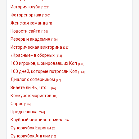
История клуба
[1028]
Фоторепортаж
[1695]
Женская команда
[3]
Новости сайта
[176]
Резерв и академия
[170]
Историческая викторина
[260]
«Красные» в сборных
[314]
100 игроков, шокировавших Коп
[138]
100 дней, которые потрясли Коп
[143]
Диалог с соперником
[47]
Знаете ли Вы, что ...
[67]
Конкурс юмористов
[81]
Опрос
[126]
Предсезонка
[267]
Клубный чемпионат мира
[16]
Суперкубок Европы
[5]
Суперкубок Англии
[10]