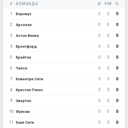
#
КОМАНДА
И
РМ
О
1
0
0
0
Борнмут
2
0
0
0
Арсенал
3
0
0
0
Астон Вилла
4
0
0
0
Брентфорд
5
0
0
0
Брайтон
6
0
0
0
Челси
7
0
0
0
Ковентри Сити
8
0
0
0
Кристал Пэлас
9
0
0
0
Эвертон
10
0
0
0
Фулхэм
11
0
0
0
Халл Сити