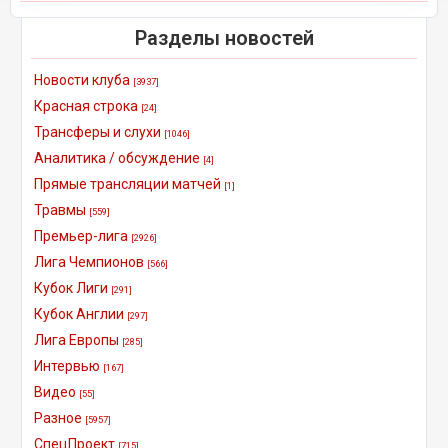
Разделы новостей
Новости клуба
[3937]
Красная строка
[24]
Трансферы и слухи
[1046]
Аналитика / обсуждение
[4]
Прямые трансляции матчей
[1]
Травмы
[559]
Премьер-лига
[2926]
Лига Чемпионов
[566]
Кубок Лиги
[291]
Кубок Англии
[297]
Лига Европы
[285]
Интервью
[167]
Видео
[55]
Разное
[5957]
СпецПроект
[715]