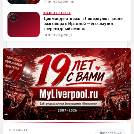
07.08.2026
208
0
КРАСНАЯ СТРОКА
ML
Диоманде отказал «Ливерпулю» после
разговора с Ираолой — его смутил
«переходный сезон»
08.08.2026
201
1
Матч-центр «Ливерпуля»
РЕЗУЛЬТАТ
Предсезонка