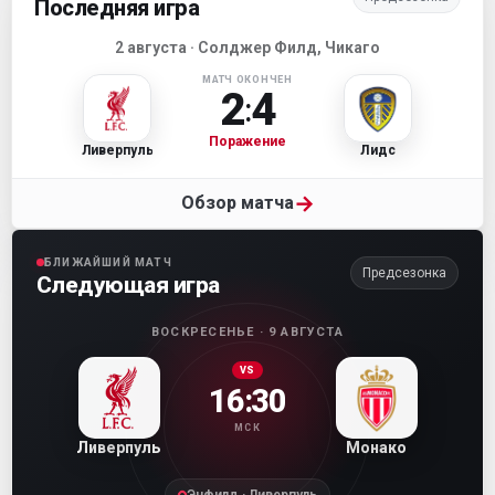
Последняя игра
2 августа · Солджер Филд, Чикаго
МАТЧ ОКОНЧЕН
2
4
:
Поражение
Ливерпуль
Лидс
→
Обзор матча
БЛИЖАЙШИЙ МАТЧ
Предсезонка
Следующая игра
ВОСКРЕСЕНЬЕ · 9 АВГУСТА
VS
16:30
МСК
Ливерпуль
Монако
Энфилд · Ливерпуль