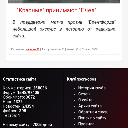
"Красные" принимают "Пчел"
В преддверии матча против "Брентфорда"
небольшой экскурс в историю от редакции
сайта.
Категория:
socrates71
| Автор: socrates71 | Комм.: (0) | Просм.: 1909
Статистика сайта
Клуб прогнозов
Комментариев:
258036
История клуба
Форум:
1548/97408
Сезон
Обои/Фото:
3872
О сайте
Блог:
1322
Архив сайта
Новостей:
24354
Файлов:
398
Обратная связь
Тестов:
1
Поиск по сайту
Правила
Нашему сайту -
7005
дней