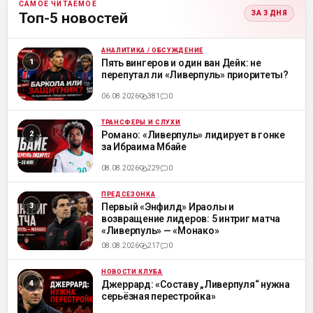
САМОЕ ЧИТАЕМОЕ
ЗА 3 ДНЯ
Топ-5 новостей
АНАЛИТИКА / ОБСУЖДЕНИЕ
ML
Пять вингеров и один ван Дейк: не
перепутал ли «Ливерпуль» приоритеты?
06.08.2026
381
0
ТРАНСФЕРЫ И СЛУХИ
ML
Романо: «Ливерпуль» лидирует в гонке
за Ибраима Мбайе
08.08.2026
229
0
ПРЕДСЕЗОНКА
ML
Первый «Энфилд» Ираолы и
возвращение лидеров: 5 интриг матча
«Ливерпуль» — «Монако»
08.08.2026
217
0
НОВОСТИ КЛУБА
ML
Джеррард: «Составу „Ливерпуля“ нужна
серьёзная перестройка»