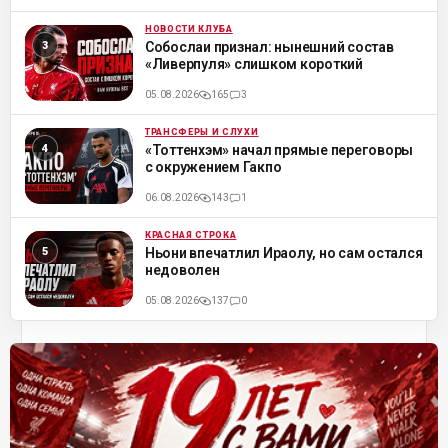
НОВОСТИ КЛУБА
ML
Собослаи признал: нынешний состав
«Ливерпуля» слишком короткий
05.08.2026
165
3
ТРАНСФЕРЫ И СЛУХИ
ML
«Тоттенхэм» начал прямые переговоры
с окружением Гакпо
06.08.2026
143
1
КРАСНАЯ СТРОКА
ML
Ньони впечатлил Ираолу, но сам остался
недоволен
05.08.2026
137
0