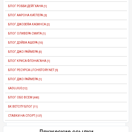
БЛОГ РОББИ ДЕЙГХАНА
[1]
БЛОГ ААРОНА КАТЛЕРА
[3]
БЛОГ ДЖОЗЕФА КАЗИНСА
[2]
БЛОГ ОЛИВЕРА СМИТА
[1]
БЛОГ ДЭЙВА АШЕРА
[10]
БЛОГ ДЖО РАЙМЕРА
[0]
БЛОГ КРИСА ФЛЭНАГАНА
[1]
БЛОГ РЕСУРСА LFCHISTORY.NET
[5]
БЛОГ ДЖО РАЙМЕРА
[1]
6A3UJIU0
[12]
БЛОГ ОБО ВСЕМ
[460]
БК BETCITY БЛОГ
[11]
СТАВКИ НА СПОРТ
[137]
Дружеские ссылки