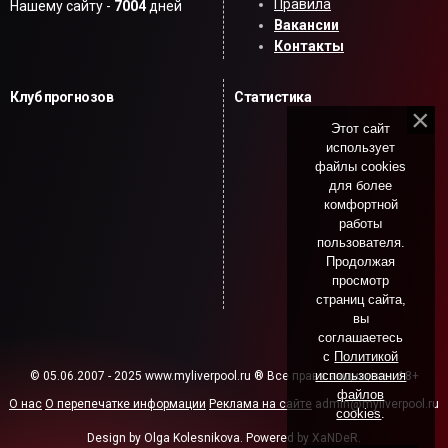
Правила
Нашему сайту -
7004
дней
Вакансии
Контакты
Клуб прогнозов
Статистика
Этот сайт
использует
файлы cookies
для более
комфортной
работы
пользователя.
Продолжая
просмотр
страниц сайта,
вы
соглашаетесь
с
Политикой
использования
© 05.06.2007 - 2025 www.myliverpool.ru ® Все права защищены. 18+
файлов
О нас
О перепечатке информации
Реклама на сайте
admin@myliverpool.ru
cookies
.
Design by Olga Kolesnikova. Powered by XaNDeR.