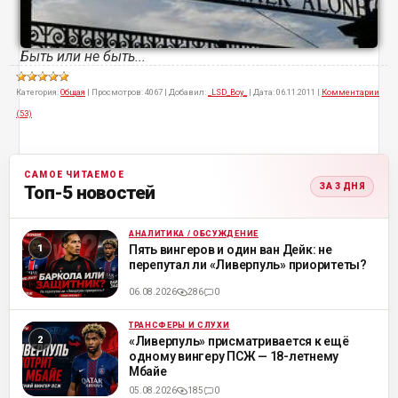
Быть или не быть...
Категория:
Общая
|
Просмотров:
4067
|
Добавил:
_LSD_Boy_
|
Дата:
06.11.2011
|
Комментарии
(53)
САМОЕ ЧИТАЕМОЕ
ЗА 3 ДНЯ
Топ-5 новостей
АНАЛИТИКА / ОБСУЖДЕНИЕ
ML
Пять вингеров и один ван Дейк: не
перепутал ли «Ливерпуль» приоритеты?
06.08.2026
286
0
ТРАНСФЕРЫ И СЛУХИ
ML
«Ливерпуль» присматривается к ещё
одному вингеру ПСЖ — 18-летнему
Мбайе
05.08.2026
185
0