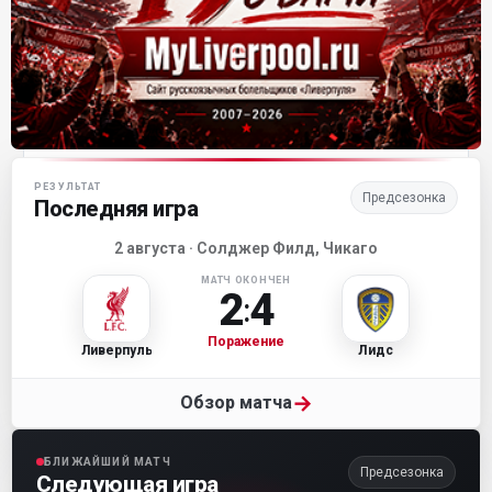
Матч-центр «Ливерпуля»
РЕЗУЛЬТАТ
Предсезонка
Последняя игра
2 августа · Солджер Филд, Чикаго
МАТЧ ОКОНЧЕН
2
4
:
Поражение
Ливерпуль
Лидс
→
Обзор матча
БЛИЖАЙШИЙ МАТЧ
Предсезонка
Следующая игра