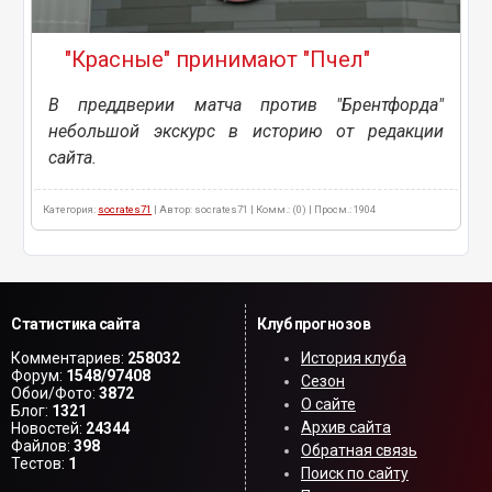
"Красные" принимают "Пчел"
В преддверии матча против "Брентфорда"
небольшой экскурс в историю от редакции
сайта.
Категория:
socrates71
| Автор: socrates71 | Комм.: (0) | Просм.: 1904
Статистика сайта
Клуб прогнозов
Комментариев:
258032
История клуба
Форум:
1548/97408
Сезон
Обои/Фото:
3872
О сайте
Блог:
1321
Архив сайта
Новостей:
24344
Файлов:
398
Обратная связь
Тестов:
1
Поиск по сайту