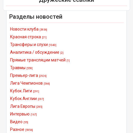
Разделы новостей
Новости клуба
[3936]
Красная строка
[21]
Трансферы и слухи
[1040]
Аналитика / обсуждение
[2]
Прямые трансляции матчей
[1]
Травмы
[559]
Премьер-лига
[2926]
Лига Чемпионов
[566]
Кубок Лиги
[291]
Кубок Англии
[297]
Лига Европы
[285]
Интервью
[167]
Видео
[55]
Разное
[5956]