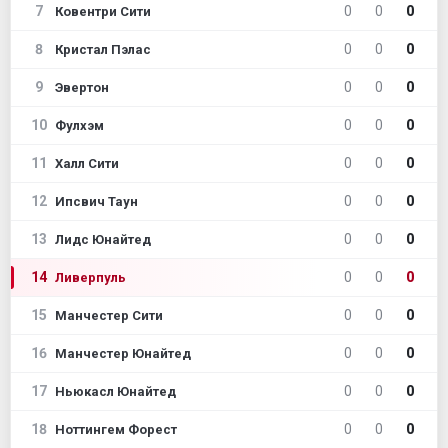
7
0
0
0
Ковентри Сити
8
0
0
0
Кристал Пэлас
9
0
0
0
Эвертон
10
0
0
0
Фулхэм
11
0
0
0
Халл Сити
12
0
0
0
Ипсвич Таун
13
0
0
0
Лидс Юнайтед
14
0
0
0
Ливерпуль
15
0
0
0
Манчестер Сити
16
0
0
0
Манчестер Юнайтед
17
0
0
0
Ньюкасл Юнайтед
18
0
0
0
Ноттингем Форест