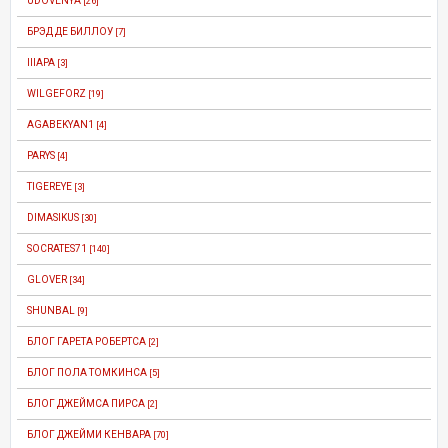
UDOVENYA
[26]
БРЭД ДЕ БИЛЛОУ
[7]
IIIAPA
[3]
WILGEFORZ
[19]
AGABEKYAN1
[4]
PARYS
[4]
TIGEREYE
[3]
DIMASIKUS
[30]
SOCRATES71
[140]
GLOVER
[34]
SHUNBAL
[9]
БЛОГ ГАРЕТА РОБЕРТСА
[2]
БЛОГ ПОЛА ТОМКИНСА
[5]
БЛОГ ДЖЕЙМСА ПИРСА
[2]
БЛОГ ДЖЕЙМИ КЕНВАРА
[70]