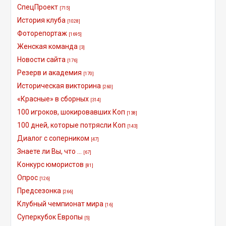
СпецПроект
[715]
История клуба
[1028]
Фоторепортаж
[1695]
Женская команда
[3]
Новости сайта
[176]
Резерв и академия
[170]
Историческая викторина
[260]
«Красные» в сборных
[314]
100 игроков, шокировавших Коп
[138]
100 дней, которые потрясли Коп
[143]
Диалог с соперником
[47]
Знаете ли Вы, что ...
[67]
Конкурс юмористов
[81]
Опрос
[126]
Предсезонка
[266]
Клубный чемпионат мира
[16]
Суперкубок Европы
[5]