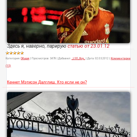
Здесь я, наверно, парирую
статью от 23.01.12
Категория:
Общая
|
Просмотров:
3478
|
Добавил:
_LSD_Boy_
|
Дата:
02.03.2012
|
Комментарии
(15)
Кеннет Мэтисон Далглиш. Кто если не он?