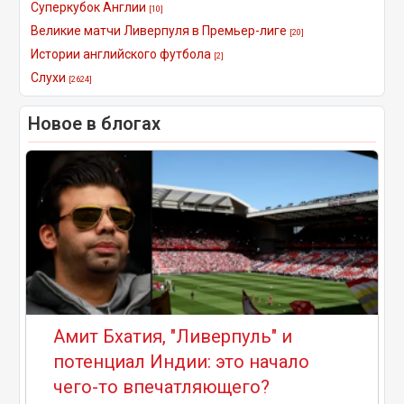
Суперкубок Англии
[10]
Великие матчи Ливерпуля в Премьер-лиге
[20]
Истории английского футбола
[2]
Слухи
[2624]
Новое в блогах
Амит Бхатия, "Ливерпуль" и
потенциал Индии: это начало
чего-то впечатляющего?