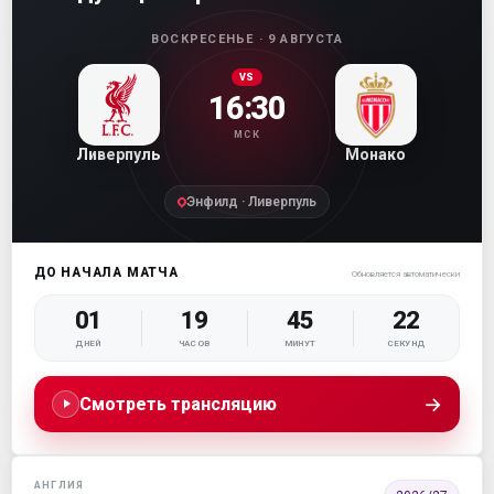
ВОСКРЕСЕНЬЕ · 9 АВГУСТА
VS
16:30
МСК
Ливерпуль
Монако
Энфилд · Ливерпуль
ДО НАЧАЛА МАТЧА
Обновляется автоматически
01
19
45
21
ДНЕЙ
ЧАСОВ
МИНУТ
СЕКУНД
→
Смотреть трансляцию
АНГЛИЯ