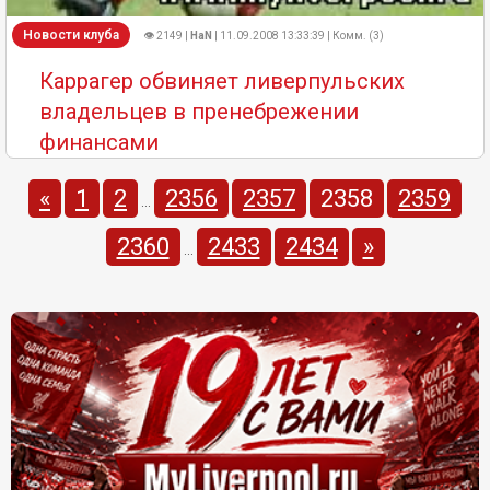
Новости клуба
👁 2149 |
HaN
| 11.09.2008 13:33:39 | Комм. (3)
Каррагер обвиняет ливерпульских
владельцев в пренебрежении
финансами
«
1
2
2356
2357
2358
2359
...
2360
2433
2434
»
...