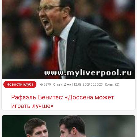
Новости клуба
👁 2379 |
Стиви_Джи
| 12.09.2008 00:30:23 | Комм. (2)
Рафаэль Бенитес: «Доссена может
играть лучше»