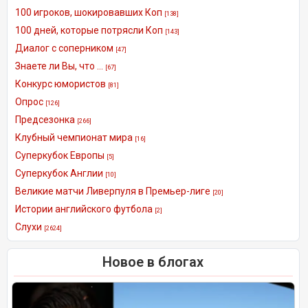
100 игроков, шокировавших Коп
[138]
100 дней, которые потрясли Коп
[143]
Диалог с соперником
[47]
Знаете ли Вы, что ...
[67]
Конкурс юмористов
[81]
Опрос
[126]
Предсезонка
[266]
Клубный чемпионат мира
[16]
Суперкубок Европы
[5]
Суперкубок Англии
[10]
Великие матчи Ливерпуля в Премьер-лиге
[20]
Истории английского футбола
[2]
Слухи
[2624]
Новое в блогах