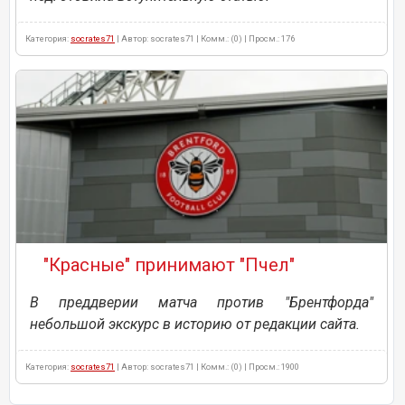
Категория:
socrates71
| Автор: socrates71 | Комм.: (0) | Просм.: 176
"Красные" принимают "Пчел"
В преддверии матча против "Брентфорда"
небольшой экскурс в историю от редакции сайта.
Категория:
socrates71
| Автор: socrates71 | Комм.: (0) | Просм.: 1900