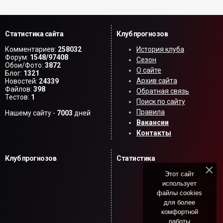
Статистика сайта
Клуб прогнозов
Комментариев:
258032
История клуба
Форум:
1548/97408
Сезон
Обои/Фото:
3872
О сайте
Блог:
1321
Архив сайта
Новостей:
24339
Файлов:
398
Обратная связь
Тестов:
1
Поиск по сайту
Правила
Нашему сайту -
7003
дней
Вакансии
Контакты
Клуб прогнозов
Статистика
Этот сайт
использует
файлы cookies
для более
комфортной
работы