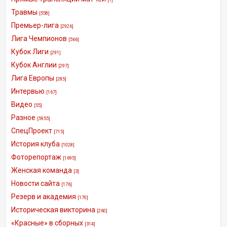
Травмы
[558]
Премьер-лига
[2926]
Лига Чемпионов
[566]
Кубок Лиги
[291]
Кубок Англии
[297]
Лига Европы
[285]
Интервью
[167]
Видео
[55]
Разное
[5955]
СпецПроект
[715]
История клуба
[1028]
Фоторепортаж
[1695]
Женская команда
[3]
Новости сайта
[176]
Резерв и академия
[170]
Историческая викторина
[260]
«Красные» в сборных
[314]