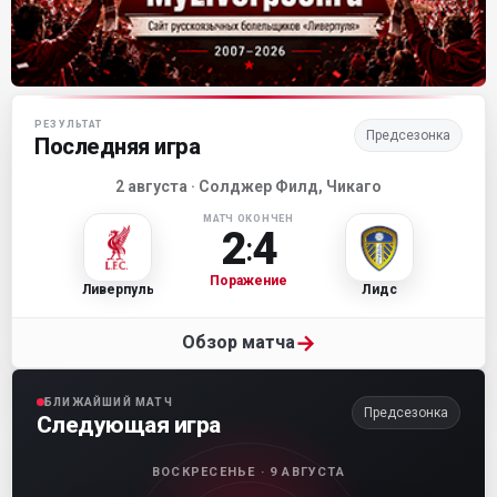
Матч-центр «Ливерпуля»
РЕЗУЛЬТАТ
Предсезонка
Последняя игра
2 августа · Солджер Филд, Чикаго
МАТЧ ОКОНЧЕН
2
4
:
Поражение
Ливерпуль
Лидс
→
Обзор матча
БЛИЖАЙШИЙ МАТЧ
Предсезонка
Следующая игра
ВОСКРЕСЕНЬЕ · 9 АВГУСТА