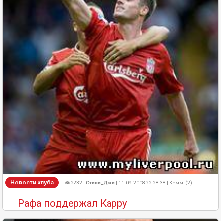
Новости клуба
👁 2232 |
Стиви_Джи
| 11.09.2008 22:28:38 | Комм. (2)
Рафа поддержал Карру