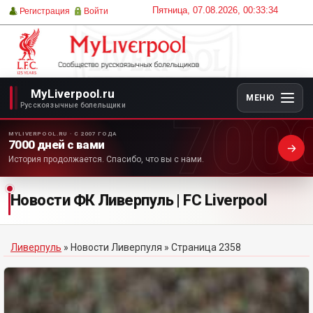
Пятница, 07.08.2026, 00:33:34
Регистрация
Войти
MyLiverpool.ru
МЕНЮ
700
Русскоязычные болельщики
MYLIVERPOOL.RU · С 2007 ГОДА
7000 дней с вами
История продолжается. Спасибо, что вы с нами.
Новости ФК Ливерпуль | FC Liverpool
Ливерпуль
»
Новости Ливерпуля
» Страница 2358