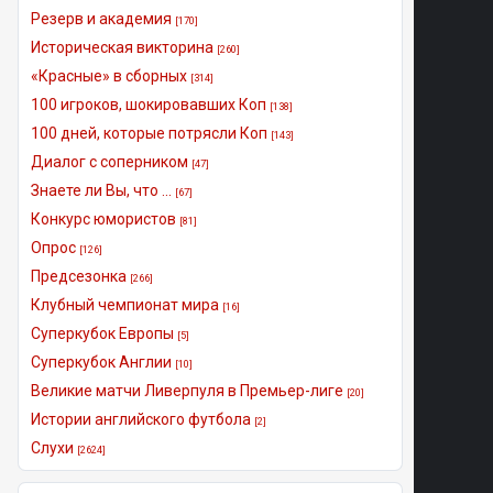
Резерв и академия
[170]
Историческая викторина
[260]
«Красные» в сборных
[314]
100 игроков, шокировавших Коп
[138]
100 дней, которые потрясли Коп
[143]
Диалог с соперником
[47]
Знаете ли Вы, что ...
[67]
Конкурс юмористов
[81]
Опрос
[126]
Предсезонка
[266]
Клубный чемпионат мира
[16]
Суперкубок Европы
[5]
Суперкубок Англии
[10]
Великие матчи Ливерпуля в Премьер-лиге
[20]
Истории английского футбола
[2]
Слухи
[2624]