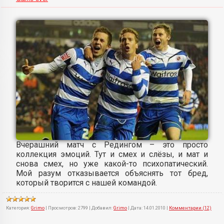
Вчерашний матч с Редингом – это просто
коллекция эмоций. Тут и смех и слёзы, и мат и
снова смех, но уже какой-то психопатический.
Мой разум отказывается объяснять тот бред,
который творится с нашей командой.
Категория:
Grimo
|
Просмотров:
2799
|
Добавил:
Grimo
|
Дата:
14.01.2010
|
Комментарии (12)