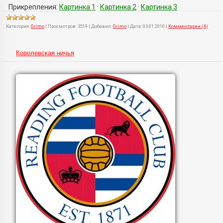
Прикрепления:
Картинка 1
·
Картинка 2
·
Картинка 3
Категория:
Grimo
|
Просмотров:
3519
|
Добавил:
Grimo
|
Дата:
03.01.2010
|
Комментарии (6)
Королевская ничья