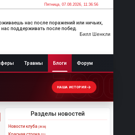
Пятница, 07.08.2026, 11:36:56
рживаешь нас после поражений или ничьих,
 нас поддерживать после побед.
Билл Шенкли
сферы
Травмы
Блоги
Форум
7000
НАША ИСТОРИЯ
Разделы новостей
Новости клуба
[3936]
Красная строка
[21]