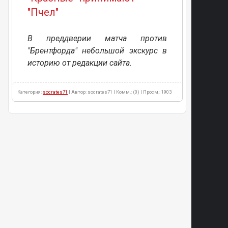
"Пчел"
В преддверии матча против
"Брентфорда" небольшой экскурс в
историю от редакции сайта.
Категория:
socrates71
| Автор: socrates71 | Комм.: (0) | Просм.: 1903