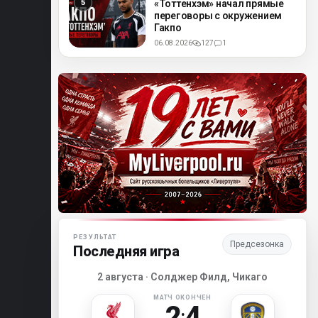
«Тоттенхэм» начал прямые
переговоры с окружением
Гакпо
06.08.2026
127
1
Матч-центр «Ливерпуля»
РЕЗУЛЬТАТ
Предсезонка
Последняя игра
2 августа · Солджер Филд, Чикаго
МАТЧ ОКОНЧЕН
2
4
: