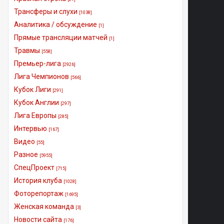
Трансферы и слухи
[1038]
Аналитика / обсуждение
[1]
Прямые трансляции матчей
[1]
Травмы
[558]
Премьер-лига
[2926]
Лига Чемпионов
[566]
Кубок Лиги
[291]
Кубок Англии
[297]
Лига Европы
[285]
Интервью
[167]
Видео
[55]
Разное
[5955]
СпецПроект
[715]
История клуба
[1028]
Фоторепортаж
[1695]
Женская команда
[3]
Новости сайта
[176]