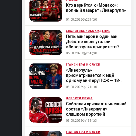
ML
Кто вернётся к «Монако»:
полный лазарет «Ливерпуля»
04.08.2026
229
0
АНАЛИТИКА / ОБСУЖДЕНИЕ
ML
Пять вингеров и один ван
Дейк: не перепутал ли
«Ливерпуль» приоритеты?
06.08.2026
214
0
ТРАНСФЕРЫ И СЛУХИ
ML
«Ливерпуль»
присматривается к ещё
одному вингеру ПСЖ — 18-
летнему Мбайе
05.08.2026
171
0
НОВОСТИ КЛУБА
ML
Собослаи признал: нынешний
состав «Ливерпуля»
слишком короткий
05.08.2026
154
3
ТРАНСФЕРЫ И СЛУХИ
ML