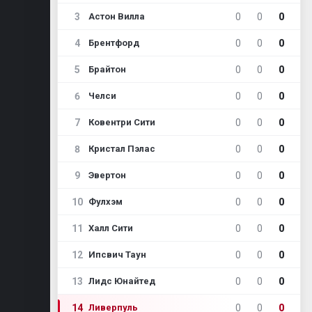
3
0
0
0
Астон Вилла
4
0
0
0
Брентфорд
5
0
0
0
Брайтон
6
0
0
0
Челси
7
0
0
0
Ковентри Сити
8
0
0
0
Кристал Пэлас
9
0
0
0
Эвертон
10
0
0
0
Фулхэм
11
0
0
0
Халл Сити
12
0
0
0
Ипсвич Таун
13
0
0
0
Лидс Юнайтед
14
0
0
0
Ливерпуль