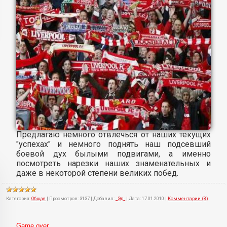
Предлагаю немного отвлечься от наших текущих
"успехах" и немного поднять наш подсевший
боевой дух былыми подвигами, а именно
посмотреть нарезки наших знаменательных и
даже в некоторой степени великих побед.
Категория:
Общая
|
Просмотров:
3137
|
Добавил:
_Эд_
|
Дата:
17.01.2010
|
Комментарии (8)
Game over