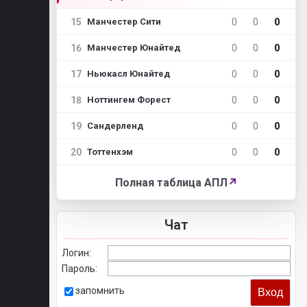
15
0
0
0
Манчестер Сити
16
0
0
0
Манчестер Юнайтед
17
0
0
0
Ньюкасл Юнайтед
18
0
0
0
Ноттингем Форест
19
0
0
0
Сандерленд
20
0
0
0
Тоттенхэм
Полная таблица АПЛ
↗
Чат
Логин:
Пароль:
запомнить