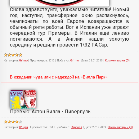
Снова здравствуйте, уважаемые читатели! Новый
год наступил, трансферное окно распахнулось,
чемпионаты по всей Европе возвращаются в
обычный ритм работы. Вот в Испании уже играют
очередной тур Примеры. В Италии ещё лениво
потягиваются. А в Англии нашли золотую
середину и решили провести 1\32 F.A.Cup.
Категория:
Grimo
|
Просмотров:
3010
|
Добавил:
Grimo
|
Дата:
03.01.2010
|
Комментарии (5)
В ожидании чуда или с надеждой на «Вилла Парк».
Превью: Астон Вилла - Ливерпуль
Категория:
Общая
|
Просмотров:
3516
|
Добавил:
Repcon9
|
Дата:
27.12.2009
|
Комментарии (3)