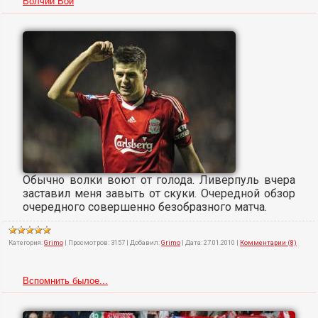
Волчий Вой
Обычно волки воют от голода. Ливерпуль вчера
заставил меня завыть от скуки. Очередной обзор
очередного совершенно безобразного матча.
Категория:
Grimo
|
Просмотров:
3157
|
Добавил:
Grimo
|
Дата:
27.01.2010
|
Комментарии (8)
Вспомнить былое...