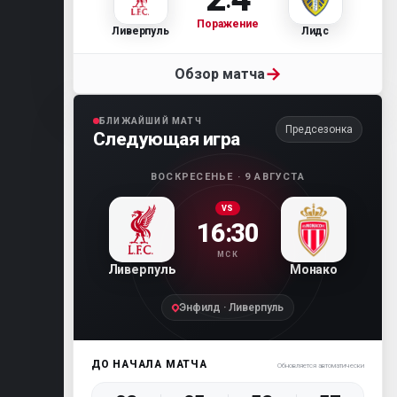
Поражение
Ливерпуль
Лидс
→
Обзор матча
БЛИЖАЙШИЙ МАТЧ
Предсезонка
Следующая игра
ВОСКРЕСЕНЬЕ · 9 АВГУСТА
VS
16:30
МСК
Ливерпуль
Монако
Энфилд · Ливерпуль
ДО НАЧАЛА МАТЧА
Обновляется автоматически