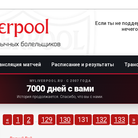
Если ты не подде
нечего
ансляция матчей
Расписание и результаты
Тран
MYLIVERPOOL.RU · С 2007 ГОДА
7000 дней с вами
История продолжается. Спасибо, что вы с нами.
«
1
2
129
130
131
132
133
»
...