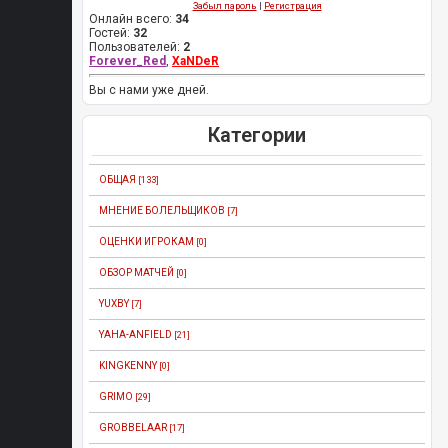
Забыл пароль
|
Регистрация
Онлайн всего:
34
Гостей:
32
Пользователей:
2
Forever_Red
,
XaNDeR
Вы с нами уже дней.
Категории
ОБЩАЯ
[133]
МНЕНИЕ БОЛЕЛЬЩИКОВ
[7]
ОЦЕНКИ ИГРОКАМ
[0]
ОБЗОР МАТЧЕЙ
[0]
YUXBY
[7]
YAHA-ANFIELD
[21]
KINGKENNY
[0]
GRIMO
[29]
GROBBELAAR
[17]