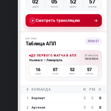
02
05
52
56
ДНЕЙ
ЧАСОВ
МИНУТ
СЕКУНД
→
Смотреть трансляцию
АНГЛИЯ
2026/27
Таблица АПЛ
ДО ПЕРВОГО МАТЧА В АПЛ
23 августа
18:30 МСК
Ньюкасл — Ливерпуль
16
07
52
56
ДНЕЙ
ЧАСОВ
МИНУТ
СЕКУНД
#
КОМАНДА
И
РМ
О
1
0
0
0
Борнмут
2
0
0
0
Арсенал