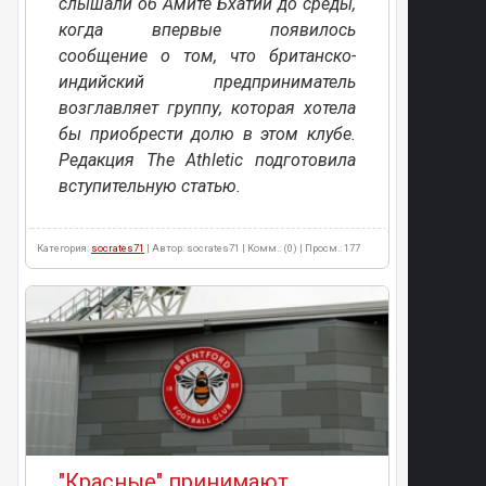
слышали об Амите Бхатии до среды,
когда впервые появилось
сообщение о том, что британско-
индийский предприниматель
возглавляет группу, которая хотела
бы приобрести долю в этом клубе.
Редакция The Athletic подготовила
вступительную статью.
Категория:
socrates71
| Автор: socrates71 | Комм.: (0) | Просм.: 177
"Красные" принимают